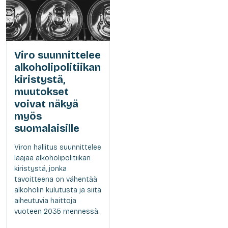
Viro suunnittelee
alkoholipolitiikan
kiristystä,
muutokset
voivat näkyä
myös
suomalaisille
Viron hallitus suunnittelee
laajaa alkoholipolitiikan
kiristystä, jonka
tavoitteena on vähentää
alkoholin kulutusta ja siitä
aiheutuvia haittoja
vuoteen 2035 mennessä.