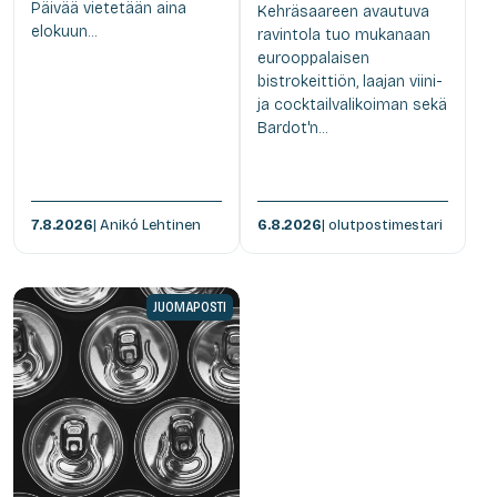
Päivää vietetään aina
Kehräsaareen avautuva
elokuun...
ravintola tuo mukanaan
eurooppalaisen
bistrokeittiön, laajan viini-
ja cocktailvalikoiman sekä
Bardot'n...
7.8.2026
| Anikó Lehtinen
6.8.2026
| olutpostimestari
JUOMAPOSTI