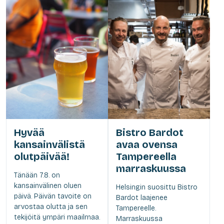
Hyvää
Bistro Bardot
kansainvälistä
avaa ovensa
olutpäivää!
Tampereella
marraskuussa
Tänään 7.8. on
kansainvälinen oluen
Helsingin suosittu Bistro
päivä. Päivän tavoite on
Bardot laajenee
arvostaa olutta ja sen
Tampereelle.
tekijöitä ympäri maailmaa.
Marraskuussa