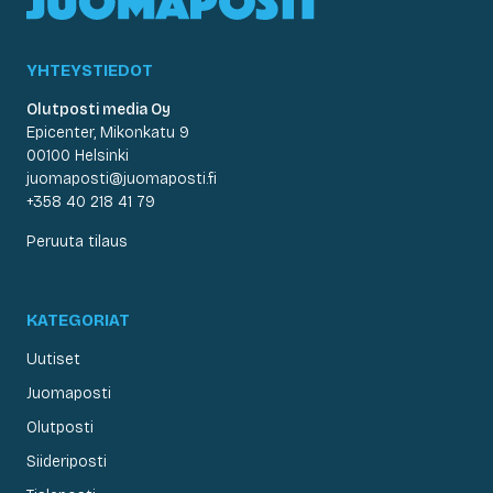
YHTEYSTIEDOT
Olutposti media Oy
Epicenter, Mikonkatu 9
00100 Helsinki
juomaposti@juomaposti.fi
+358 40 218 41 79
Peruuta tilaus
KATEGORIAT
Uutiset
Juomaposti
Olutposti
Siideriposti