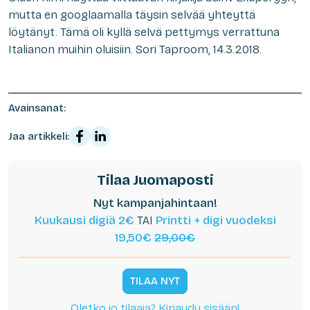
mutta en googlaamalla täysin selvää yhteyttä
löytänyt. Tämä oli kyllä selvä pettymys verrattuna
Italianon muihin oluisiin. Sori Taproom, 14.3.2018.
Avainsanat:
Jaa artikkeli:
Tilaa Juomaposti
Nyt kampanjahintaan!
Kuukausi digiä 2€
TAI
Printti + digi vuodeksi
19,50€
29,00€
TILAA NYT
Oletko jo tilaaja? Kirjaudu sisään!