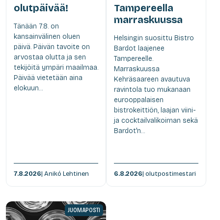
olutpäivää!
Tampereella
marraskuussa
Tänään 7.8. on
kansainvälinen oluen
Helsingin suosittu Bistro
päivä. Päivän tavoite on
Bardot laajenee
arvostaa olutta ja sen
Tampereelle.
tekijöitä ympäri maailmaa.
Marraskuussa
Päivää vietetään aina
Kehräsaareen avautuva
elokuun...
ravintola tuo mukanaan
eurooppalaisen
bistrokeittiön, laajan viini-
ja cocktailvalikoiman sekä
Bardot'n...
7.8.2026
| Anikó Lehtinen
6.8.2026
| olutpostimestari
JUOMAPOSTI