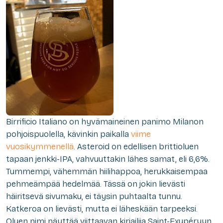
Birrificio Italiano on hyvämaineinen panimo Milanon
pohjoispuolella, kävinkin paikalla
viime
vuosikymmenellä
. Asteroid on edellisen brittioluen
tapaan jenkki-IPA, vahvuuttakin lähes samat, eli 6,6%.
Tummempi, vähemmän hiilihappoa, herukkaisempaa
pehmeämpää hedelmää. Tässä on jokin lievästi
häiritsevä sivumaku, ei täysin puhtaalta tunnu.
Katkeroa on lievästi, mutta ei läheskään tarpeeksi.
Oluen nimi näyttää viittaavan kirjailija Saint-Exupéryyn,