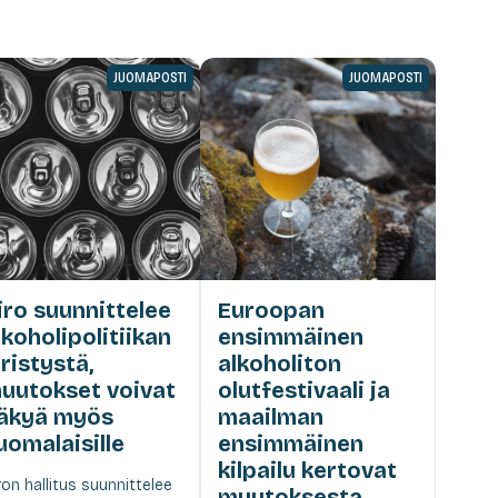
JUOMAPOSTI
JUOMAPOSTI
iro suunnittelee
Euroopan
lkoholipolitiikan
ensimmäinen
iristystä,
alkoholiton
uutokset voivat
olutfestivaali ja
äkyä myös
maailman
uomalaisille
ensimmäinen
kilpailu kertovat
ron hallitus suunnittelee
muutoksesta