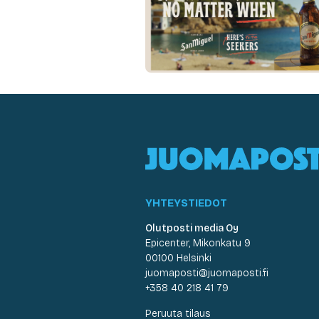
YHTEYSTIEDOT
Olutposti media Oy
Epicenter, Mikonkatu 9
00100 Helsinki
juomaposti@juomaposti.fi
+358 40 218 41 79
Peruuta tilaus