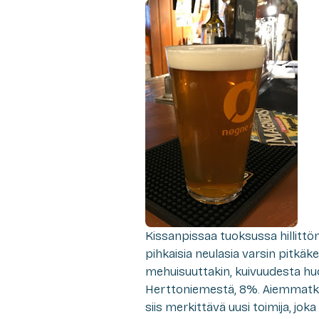
Kissanpissaa tuoksussa hillittö
pihkaisia neulasia varsin pitkäk
mehuisuuttakin, kuivuudesta hu
Herttoniemestä, 8%. Aiemmatkin
siis merkittävä uusi toimija, joka 