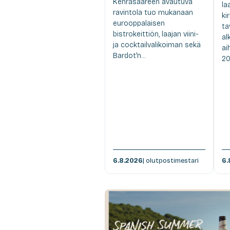
Kehräsaareen avautuva
la
ravintola tuo mukanaan
ki
eurooppalaisen
ta
bistrokeittiön, laajan viini-
al
ja cocktailvalikoiman sekä
ai
Bardot'n...
20
6.8.2026
| olutpostimestari
6.