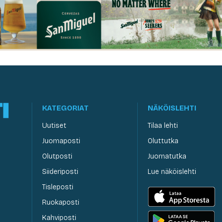
KATEGORIAT
NÄKÖISLEHTI
Uutiset
Tilaa lehti
Juomaposti
Oluttutka
Olutposti
Juomatutka
Siideriposti
Lue näköislehti
Tisleposti
Ruokaposti
Kahviposti