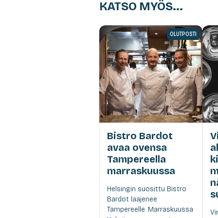
KATSO MYÖS...
OLUTPOSTI
Bistro Bardot
V
avaa ovensa
a
Tampereella
k
marraskuussa
m
n
Helsingin suosittu Bistro
s
Bardot laajenee
Tampereelle. Marraskuussa
Vi