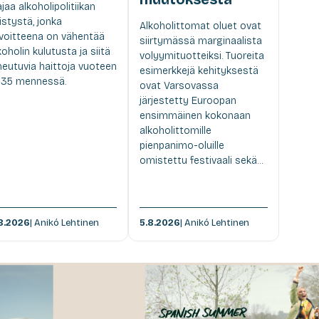
ajaa alkoholipolitiikan
ristystä, jonka
Alkoholittomat oluet ovat
voitteena on vähentää
siirtymässä marginaalista
koholin kulutusta ja siitä
volyymituotteiksi. Tuoreita
heutuvia haittoja vuoteen
esimerkkejä kehityksestä
35 mennessä.
ovat Varsovassa
järjestetty Euroopan
ensimmäinen kokonaan
alkoholittomille
pienpanimo-oluille
omistettu festivaali sekä...
8.2026
| Anikó Lehtinen
5.8.2026
| Anikó Lehtinen