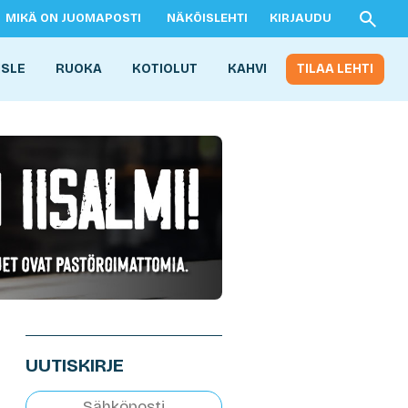
MIKÄ ON JUOMAPOSTI
NÄKÖISLEHTI
KIRJAUDU
ISLE
RUOKA
KOTIOLUT
KAHVI
TILAA LEHTI
UUTISKIRJE