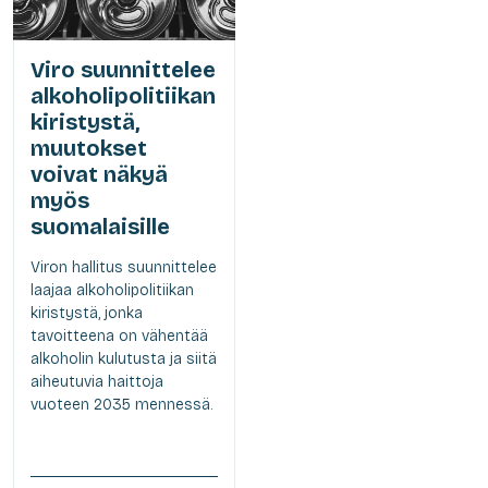
Viro suunnittelee
alkoholipolitiikan
kiristystä,
muutokset
voivat näkyä
myös
suomalaisille
Viron hallitus suunnittelee
laajaa alkoholipolitiikan
kiristystä, jonka
tavoitteena on vähentää
alkoholin kulutusta ja siitä
aiheutuvia haittoja
vuoteen 2035 mennessä.