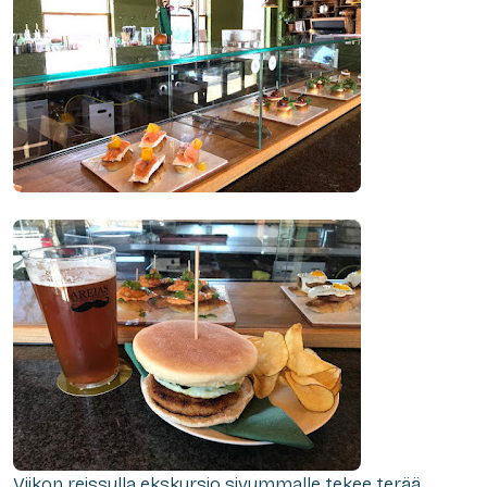
Viikon reissulla ekskursio sivummalle tekee terää.