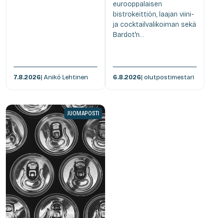
eurooppalaisen
bistrokeittiön, laajan viini-
ja cocktailvalikoiman sekä
Bardot'n...
7.8.2026
| Anikó Lehtinen
6.8.2026
| olutpostimestari
JUOMAPOSTI