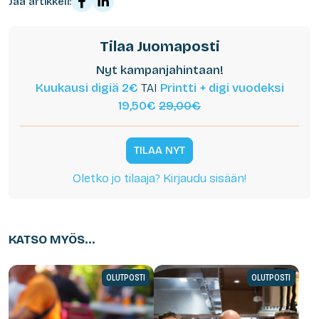
Jaa artikkeli:
Tilaa Juomaposti
Nyt kampanjahintaan!
Kuukausi digiä 2€
TAI
Printti + digi vuodeksi
19,50€
29,00€
TILAA NYT
Oletko jo tilaaja? Kirjaudu sisään!
KATSO MYÖS...
OLUTPOSTI
OLUTPOSTI