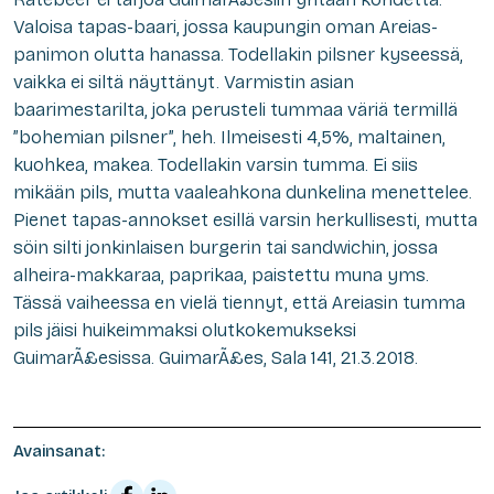
Valoisa tapas-baari, jossa kaupungin oman Areias-
panimon olutta hanassa. Todellakin pilsner kyseessä,
vaikka ei siltä näyttänyt. Varmistin asian
baarimestarilta, joka perusteli tummaa väriä termillä
”bohemian pilsner”, heh. Ilmeisesti 4,5%, maltainen,
kuohkea, makea. Todellakin varsin tumma. Ei siis
mikään pils, mutta vaaleahkona dunkelina menettelee.
Pienet tapas-annokset esillä varsin herkullisesti, mutta
söin silti jonkinlaisen burgerin tai sandwichin, jossa
alheira-makkaraa, paprikaa, paistettu muna yms.
Tässä vaiheessa en vielä tiennyt, että Areiasin tumma
pils jäisi huikeimmaksi olutkokemukseksi
GuimarÃ£esissa.
GuimarÃ£es, Sala 141, 21.3.2018.
Avainsanat: