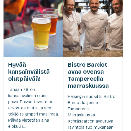
Hyvää
Bistro Bardot
kansainvälistä
avaa ovensa
olutpäivää!
Tampereella
marraskuussa
Tänään 7.8. on
kansainvälinen oluen
Helsingin suosittu Bistro
päivä. Päivän tavoite on
Bardot laajenee
arvostaa olutta ja sen
Tampereelle.
tekijöitä ympäri maailmaa.
Marraskuussa
Päivää vietetään aina
Kehräsaareen avautuva
elokuun...
ravintola tuo mukanaan