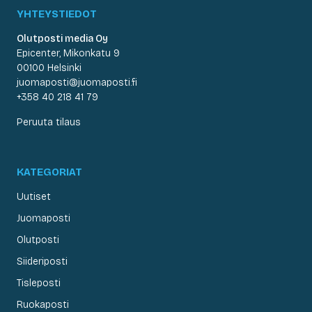
YHTEYSTIEDOT
Olutposti media Oy
Epicenter, Mikonkatu 9
00100 Helsinki
juomaposti@juomaposti.fi
+358 40 218 41 79
Peruuta tilaus
KATEGORIAT
Uutiset
Juomaposti
Olutposti
Siideriposti
Tisleposti
Ruokaposti