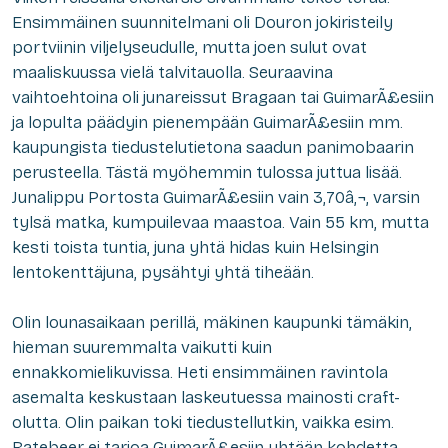
Ensimmäinen suunnitelmani oli Douron jokiristeily
portviinin viljelyseudulle, mutta joen sulut ovat
maaliskuussa vielä talvitauolla. Seuraavina
vaihtoehtoina oli junareissut Bragaan tai GuimarÃ£esiin
ja lopulta päädyin pienempään GuimarÃ£esiin mm.
kaupungista tiedustelutietona saadun panimobaarin
perusteella. Tästä myöhemmin tulossa juttua lisää.
Junalippu Portosta GuimarÃ£esiin vain 3,70â‚¬, varsin
tylsä matka, kumpuilevaa maastoa. Vain 55 km, mutta
kesti toista tuntia, juna yhtä hidas kuin Helsingin
lentokenttäjuna, pysähtyi yhtä tiheään.
Olin lounasaikaan perillä, mäkinen kaupunki tämäkin,
hieman suuremmalta vaikutti kuin
ennakkomielikuvissa. Heti ensimmäinen ravintola
asemalta keskustaan laskeutuessa mainosti craft-
olutta. Olin paikan toki tiedustellutkin, vaikka esim.
Ratebeer ei tarjoa GuimarÃ£esiin yhtään kohdetta.