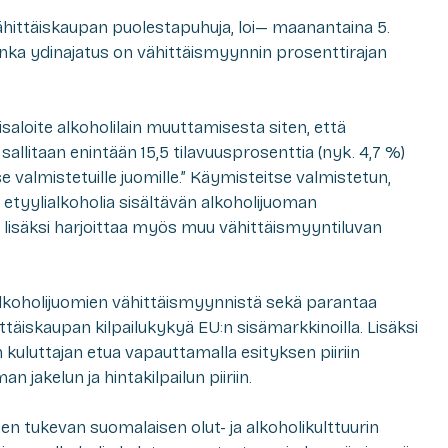
 vähittäiskaupan puolestapuhuja, loi— maanantaina 5.
onka ydinajatus on vähittäismyynnin prosenttirajan
saloite alkoholilain muuttamisesta siten, että
allitaan enintään 15,5 tilavuusprosenttia (nyk. 4,7 %)
se valmistetuille juomille.” Käymisteitse valmistetun,
 etyylialkoholia sisältävän alkoholijuoman
n lisäksi harjoittaa myös muu vähittäismyyntiluvan
lkoholijuomien vähittäismyynnistä sekä parantaa
täiskaupan kilpailukykyä EU:n sisämarkkinoilla. Lisäksi
 kuluttajan etua vapauttamalla esityksen piiriin
 jakelun ja hintakilpailun piiriin.
en tukevan suomalaisen olut- ja alkoholikulttuurin