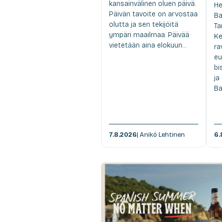
kansainvälinen oluen päivä.
He
Päivän tavoite on arvostaa
Ba
olutta ja sen tekijöitä
Ta
ympäri maailmaa. Päivää
Ke
vietetään aina elokuun...
ra
eu
bi
ja
Ba
7.8.2026
| Anikó Lehtinen
6.