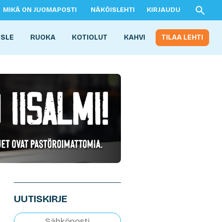
MIKÄ ON JUOMAPOSTI
NÄKÖISLEHTI
KIRJAUDU
ISLE
RUOKA
KOTIOLUT
KAHVI
TILAA LEHTI
UUTISKIRJE