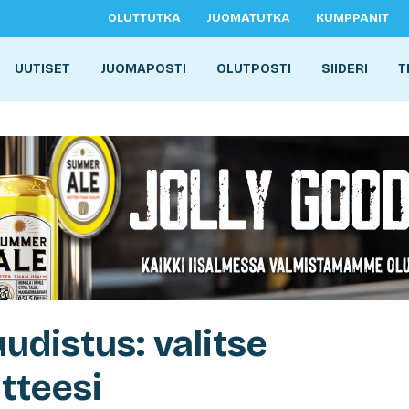
OLUTTUTKA
JUOMATUTKA
KUMPPANIT
UUTISET
JUOMAPOSTI
OLUTPOSTI
SIIDERI
T
uudistus: valitse
tteesi