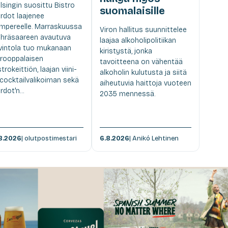
lsingin suosittu Bistro
suomalaisille
rdot laajenee
mpereelle. Marraskuussa
Viron hallitus suunnittelee
hräsaareen avautuva
laajaa alkoholipolitiikan
vintola tuo mukanaan
kiristystä, jonka
rooppalaisen
tavoitteena on vähentää
strokeittiön, laajan viini-
alkoholin kulutusta ja siitä
 cocktailvalikoiman sekä
aiheutuvia haittoja vuoteen
rdot'n...
2035 mennessä.
8.2026
| olutpostimestari
6.8.2026
| Anikó Lehtinen