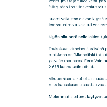
kehittymistä ja tukee kehitystä
”Siirrytään limuviinakeskustelust
Suomi vaikuttaa olevan kypsä 
kannatusilmoituksia tuli ensimm
Myös alkuperäiselle lakiesity
Toukokuun viimeisenä päivänä pu
otsikkona on ”Alkoholilaki tot
päivään mennessä
Eero Vaini
2 675 kannatusilmoitusta.
Alkuperäisen alkoholilain uudist
mitä kansalaisena saattaa vaati
Molemmat aloitteet löytyvät o