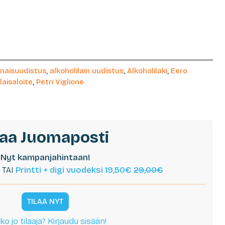
onaisuudistus
,
alkoholilain uudistus
,
Alkoholilaki
,
Eero
laisaloite
,
Petri Viglione
laa Juomaposti
Nyt kampanjahintaan!
TAI
Printti + digi vuodeksi 19,50€
29,00€
TILAA NYT
ko jo tilaaja? Kirjaudu sisään!