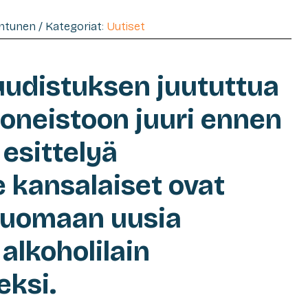
entunen / Kategoriat:
Uutiset
 uudistuksen juututtua
koneistoon juuri ennen
 esittelyä
 kansalaiset ovat
luomaan uusia
 alkoholilain
eksi.