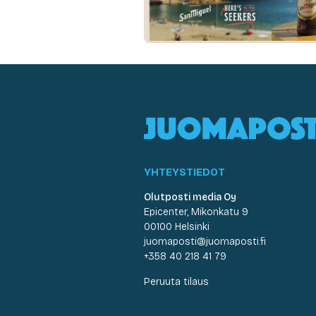
YHTEYSTIEDOT
Olutposti media Oy
Epicenter, Mikonkatu 9
00100 Helsinki
juomaposti@juomaposti.fi
+358 40 218 41 79
Peruuta tilaus