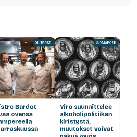
OLUTPOSTI
JUOMAPOSTI
istro Bardot
Viro suunnittelee
vaa ovensa
alkoholipolitiikan
ampereella
kiristystä,
arraskuussa
muutokset voivat
näkyä myös