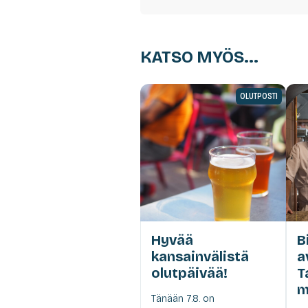
KATSO MYÖS...
OLUTPOSTI
Hyvää
B
kansainvälistä
a
olutpäivää!
T
m
Tänään 7.8. on