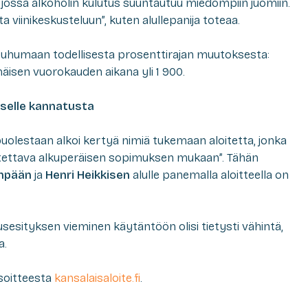
, jossa alkoholin kulutus suuntautuu miedompiin juomiin.
a viinikeskusteluun”, kuten alullepanija toteaa.
puhumaan todellisesta prosenttirajan muutoksesta:
äisen vuorokauden aikana yli 1 900.
kselle kannatusta
olestaan alkoi kertyä nimiä tukemaan aloitetta, jonka
eutettava alkuperäisen sopimuksen mukaan”. Tähän
onpään
ja
Henri Heikkisen
alulle panemalla aloitteella on
usesityksen vieminen käytäntöön olisi tietysti vähintä,
a.
soitteesta
kansalaisaloite.fi
.