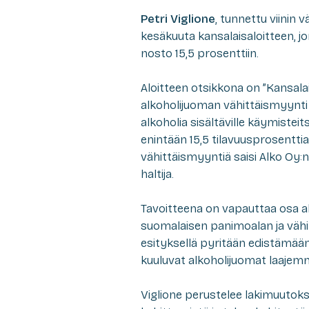
Petri Viglione
, tunnettu viinin
kesäkuuta kansalaisaloitteen, j
nosto 15,5 prosenttiin.
Aloitteen otsikkona on ”Kansalai
alkoholijuoman vähittäismyynti s
alkoholia sisältäville käymisteit
enintään 15,5 tilavuusprosenttia
vähittäismyyntiä saisi Alko Oy:
haltija.
Tavoitteena on vapauttaa osa a
suomalaisen panimoalan ja vähit
esityksellä pyritään edistämään
kuuluvat alkoholijuomat laajemman
Viglione perustelee lakimuutoks