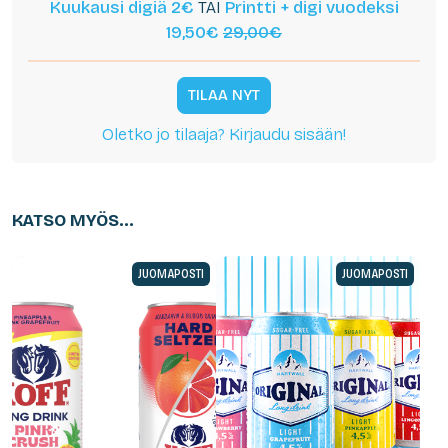
Kuukausi digiä 2€
TAI
Printti + digi vuodeksi
19,50€
29,00€
TILAA NYT
Oletko jo tilaaja? Kirjaudu sisään!
KATSO MYÖS...
JUOMAPOSTI
JUOMAPOSTI