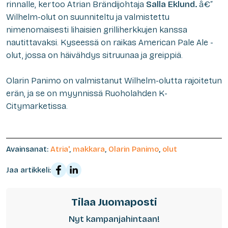
rinnalle, kertoo Atrian Brändijohtaja
Salla Eklund.
â€“
Wilhelm-olut on suunniteltu ja valmistettu
nimenomaisesti lihaisien grilliherkkujen kanssa
nautittavaksi. Kyseessä on raikas American Pale Ale -
olut, jossa on häivähdys sitruunaa ja greippiä.
Olarin Panimo on valmistanut Wilhelm-olutta rajoitetun
erän, ja se on myynnissä Ruoholahden K-
Citymarketissa.
Avainsanat:
Atria'
,
makkara
,
Olarin Panimo
,
olut
Jaa artikkeli:
Tilaa Juomaposti
Nyt kampanjahintaan!