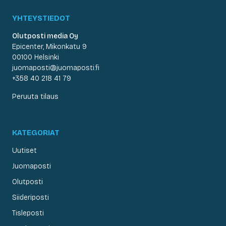
YHTEYSTIEDOT
Olutposti media Oy
Epicenter, Mikonkatu 9
00100 Helsinki
juomaposti@juomaposti.fi
+358 40 218 41 79
Peruuta tilaus
KATEGORIAT
Uutiset
Juomaposti
Olutposti
Siideriposti
Tisleposti