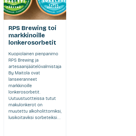
RPS Brewing toi
markkinoille
lonkerosorbetit
Kuopiolainen pienpanimo
RPS Brewing ja
artesaanijäätelövalmistaja
By Maitola ovat
lanseeranneet
markkinoille
lonkerosorbetit.
Uutuustuotteissa tutut
makulonkerot on
muutettu alkoholittomiksi,
lusikoitaviksi sorbeteiksi....