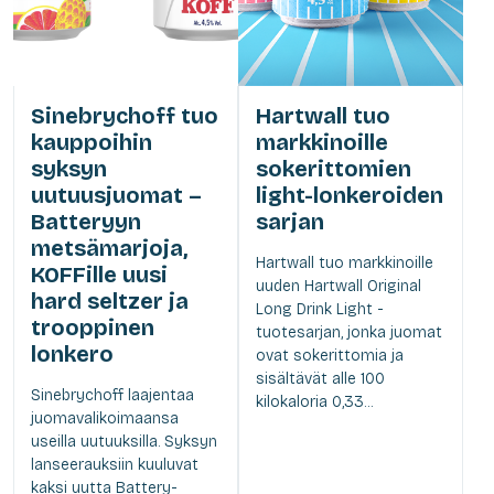
Sinebrychoff tuo
Hartwall tuo
kauppoihin
markkinoille
syksyn
sokerittomien
uutuusjuomat –
light-lonkeroiden
Batteryyn
sarjan
metsämarjoja,
Hartwall tuo markkinoille
KOFFille uusi
uuden Hartwall Original
hard seltzer ja
Long Drink Light -
trooppinen
tuotesarjan, jonka juomat
lonkero
ovat sokerittomia ja
sisältävät alle 100
Sinebrychoff laajentaa
kilokaloria 0,33...
juomavalikoimaansa
useilla uutuuksilla. Syksyn
lanseerauksiin kuuluvat
kaksi uutta Battery-