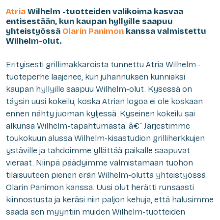
Atria
Wilhelm -tuotteiden valikoima kasvaa
entisestään, kun kaupan hyllyille saapuu
yhteistyössä
Olarin Panimon
kanssa valmistettu
Wilhelm-olut.
Erityisesti grillimakkaroista tunnettu Atria Wilhelm -
tuoteperhe laajenee, kun juhannuksen kunniaksi
kaupan hyllyille saapuu Wilhelm-olut. Kysessä on
täysin uusi kokeilu, koska Atrian logoa ei ole koskaan
ennen nähty juoman kyljessä. Kyseinen kokeilu sai
alkunsa Wilhelm-tapahtumasta. â€“ Järjestimme
toukokuun alussa Wilhelm-kisastudion grilliherkkujen
ystäville ja tahdoimme yllättää paikalle saapuvat
vieraat. Niinpä päädyimme valmistamaan tuohon
tilaisuuteen pienen erän Wilhelm-olutta yhteistyössä
Olarin Panimon kanssa. Uusi olut herätti runsaasti
kiinnostusta ja keräsi niin paljon kehuja, että halusimme
saada sen myyntiin muiden Wilhelm-tuotteiden