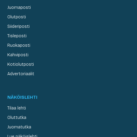
Juomaposti
Olutposti
Siideriposti
Tisleposti
Ruokaposti
Kahviposti
Kotiolutposti
Advertoriaalit
NÄKÖISLEHTI
Tilaa lehti
Oluttutka
Juomatutka
Lue näköislehti