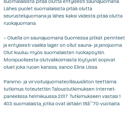
suomalaisista pitää olutta erityisesti saunajuomana.
Lähes puolet suomalaisista pitää olutta
seurustelujuomana ja lähes kaksi viidestä pitää olutta
ruokajuomana.
– Oluella on saunajuomana Suomessa pitkät perinteet
ja erityisesti vaalea lager on ollut sauna- ja janojuoma.
Olut kuuluu myös suomalaisten ruokapöytiin.
Monipuolisesta olutvalikoimasta löytyvät sopivat
oluet joka ruoan kanssa, sanoo Elina Ussa.
Panimo- ja virvoitusjuomateollisuusliiton teettämä
tutkimus toteutettiin Taloustutkimuksen Internet-
paneelissa helmikuussa 2017. Tutkimukseen vastasi 1
403 suomalaista, jotka ovat iältään 18âˆ’70-vuotiaita.