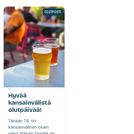
OLUTPOSTI
Hyvää
kansainvälistä
olutpäivää!
Tänään 7.8. on
kansainvälinen oluen
päivä. Päivän tavoite on