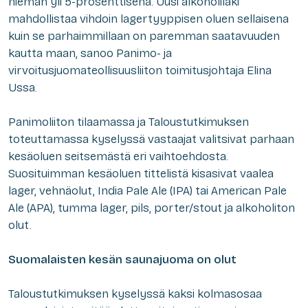
hieman yli 5-prosenttisena. Uusi alkoholilaki
mahdollistaa vihdoin lagertyyppisen oluen sellaisena
kuin se parhaimmillaan on paremman saatavuuden
kautta maan, sanoo Panimo- ja
virvoitusjuomateollisuusliiton toimitusjohtaja Elina
Ussa.
Panimoliiton tilaamassa ja Taloustutkimuksen
toteuttamassa kyselyssä vastaajat valitsivat parhaan
kesäoluen seitsemästä eri vaihtoehdosta.
Suosituimman kesäoluen tittelistä kisasivat vaalea
lager, vehnäolut, India Pale Ale (IPA) tai American Pale
Ale (APA), tumma lager, pils, porter/stout ja alkoholiton
olut.
Suomalaisten kesän saunajuoma on olut
Taloustutkimuksen kyselyssä kaksi kolmasosaa