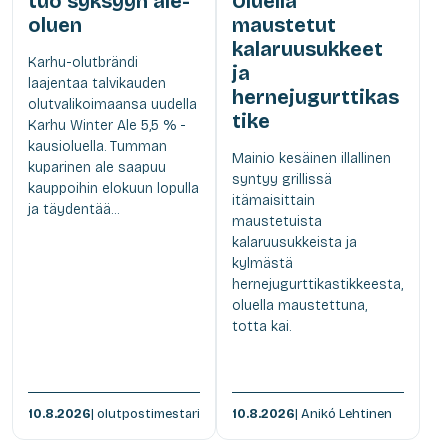
tuo syksyyn ale-
Oluella
oluen
maustetut
kalaruusukkeet
Karhu-olutbrändi
ja
laajentaa talvikauden
hernejugurttikas
olutvalikoimaansa uudella
tike
Karhu Winter Ale 5,5 % -
kausioluella. Tumman
Mainio kesäinen illallinen
kuparinen ale saapuu
syntyy grillissä
kauppoihin elokuun lopulla
itämaisittain
ja täydentää...
maustetuista
kalaruusukkeista ja
kylmästä
hernejugurttikastikkeesta,
oluella maustettuna,
totta kai.
10.8.2026
| olutpostimestari
10.8.2026
| Anikó Lehtinen