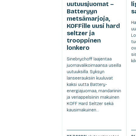
uutuusjuomat –
l
Batteryyn
s
metsämarjoja,
Ha
KOFFille uusi hard
uu
seltzer ja
Lo
trooppinen
tu
lonkero
ov
si
Sinebrychoff laajentaa
ki
juomavalikoimaansa useilla
uutuuksilla. Syksyn
lanseerauksiin kuuluvat
kaksi uutta Battery-
energiajuomaa, mandariinin
ja veriappelsiinin makuinen
KOFF Hard Seltzer sekä
kausimakuinen...