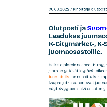
08.08.2022 / Kirjoittaja olutpos
Olutposti ja
Suome
Laadukas juomaos
K-Citymarket-, K-
juomaosastoille.
Kaikki diplomin saaneet K-myym
juomien ystävät löytävät oikea
Juomatutka
on suosittu kartta
kaupat jotka panostavat juoma
näyttävyyteen sekä osaston yl