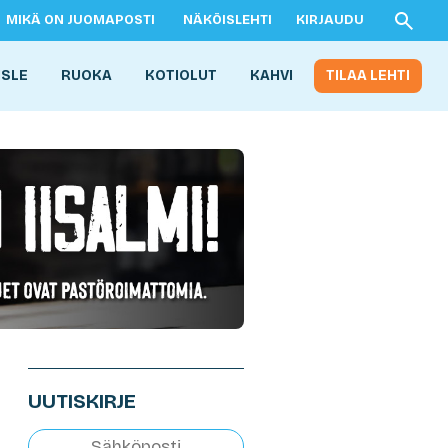
MIKÄ ON JUOMAPOSTI
NÄKÖISLEHTI
KIRJAUDU
ISLE
RUOKA
KOTIOLUT
KAHVI
TILAA LEHTI
UUTISKIRJE