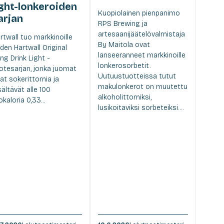
ight-lonkeroiden
Kuopiolainen pienpanimo
arjan
RPS Brewing ja
artesaanijäätelövalmistaja
rtwall tuo markkinoille
By Maitola ovat
den Hartwall Original
lanseeranneet markkinoille
ng Drink Light -
lonkerosorbetit.
otesarjan, jonka juomat
Uutuustuotteissa tutut
at sokerittomia ja
makulonkerot on muutettu
sältävät alle 100
alkoholittomiksi,
lokaloria 0,33...
lusikoitaviksi sorbeteiksi....