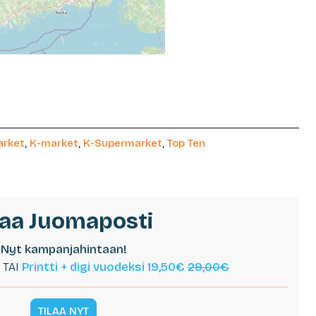
arket
,
K-market
,
K-Supermarket
,
Top Ten
laa Juomaposti
Nyt kampanjahintaan!
TAI
Printti + digi vuodeksi 19,50€
29,00€
TILAA NYT