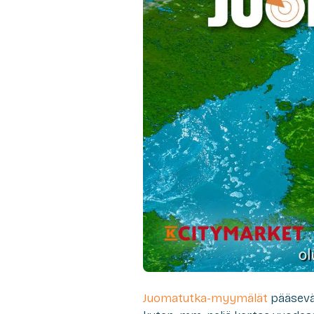
Juomatutka-myymälät
pääsevä