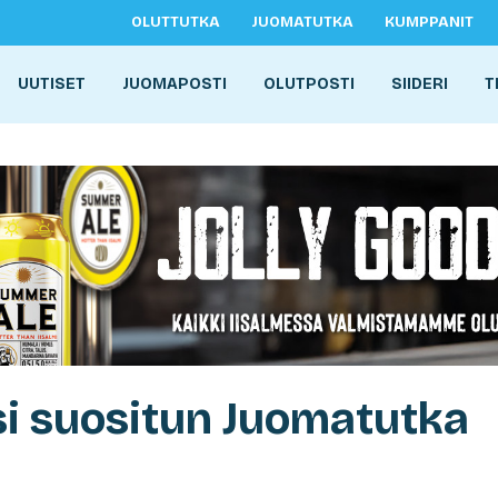
OLUTTUTKA
JUOMATUTKA
KUMPPANIT
UUTISET
JUOMAPOSTI
OLUTPOSTI
SIIDERI
T
si suositun Juomatutka