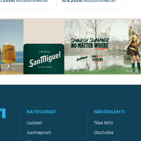
.7.2026
| olutpostimestari
10.6.2026
| olutpostimestari
KATEGORIAT
NÄKÖISLEHTI
Uutiset
Tilaa lehti
Juomaposti
Oluttutka