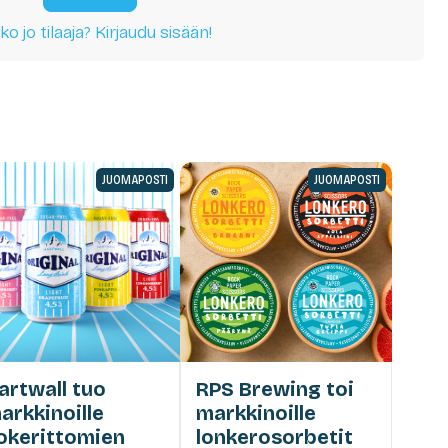
ko jo tilaaja? Kirjaudu sisään!
JUOMAPOSTI
JUOMAPOSTI
artwall tuo
RPS Brewing toi
arkkinoille
markkinoille
okerittomien
lonkerosorbetit