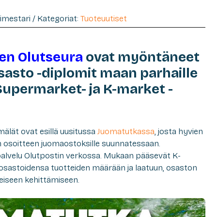
timestari / Kategoriat:
Tuoteuutiset
n Olutseura
ovat myöntäneet
asto -diplomit maan parhaille
Supermarket- ja K-market -
älät ovat esillä uusitussa
Juomatutkassa
, josta hyvien
n osoitteen juomaostoksille suunnatessaan.
palvelu Olutpostin verkossa. Mukaan pääsevät K-
osastoidensa tuotteiden määrään ja laatuun, osaston
eiseen kehittämiseen.