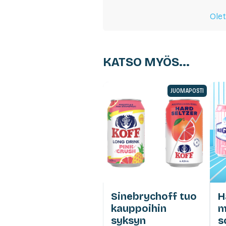
Olet
KATSO MYÖS...
JUOMAPOSTI
Sinebrychoff tuo
H
kauppoihin
m
syksyn
s