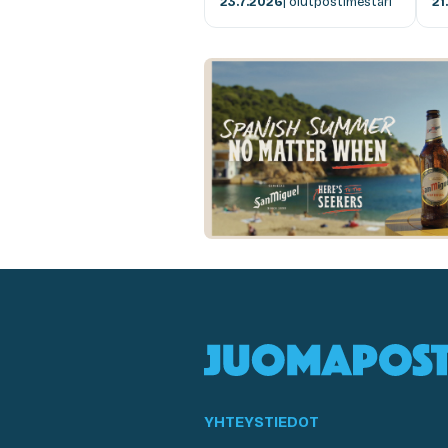
23.7.2026
| olutpostimestari
21
YHTEYSTIEDOT