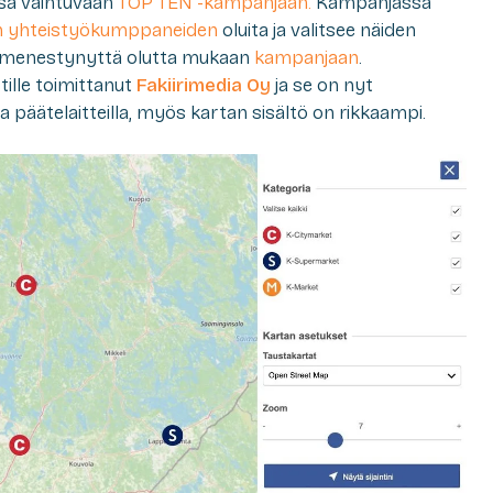
sa vaihtuvaan
TOP TEN -kampanjaan.
Kampanjassa
n yhteistyökumppaneiden
oluita ja valitsee näiden
 menestynyttä olutta mukaan
kampanjaan
.
ille toimittanut
Fakiirimedia Oy
ja se on nyt
 päätelaitteilla, myös kartan sisältö on rikkaampi.