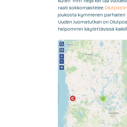
kuten mm. neljä kertaa vuodes
raati sokkomaistelee
Olutposti
joukosta kymmenen parhaiten
Uuden Juomatutkan on Olutpost
helpommin käytettävissä kaikilla