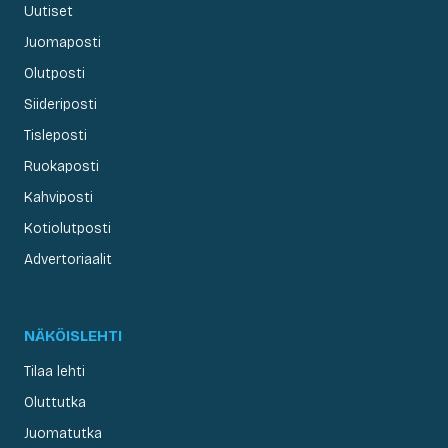
Uutiset
Juomaposti
Olutposti
Siideriposti
Tisleposti
Ruokaposti
Kahviposti
Kotiolutposti
Advertoriaalit
NÄKÖISLEHTI
Tilaa lehti
Oluttutka
Juomatutka