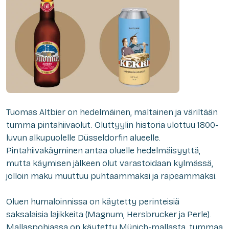
Tuomas Altbier on hedelmäinen, maltainen ja väriltään
tumma pintahiivaolut. Oluttyylin historia ulottuu 1800-
luvun alkupuolelle Düsseldorfin alueelle.
Pintahiivakäyminen antaa oluelle hedelmäisyyttä,
mutta käymisen jälkeen olut varastoidaan kylmässä,
jolloin maku muuttuu puhtaammaksi ja rapeammaksi.
Oluen humaloinnissa on käytetty perinteisiä
saksalaisia lajikkeita (Magnum, Hersbrucker ja Perle).
Mallaspohjassa on käytetty Münich-mallasta, tummaa