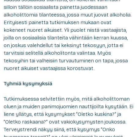
silloin tällöin sosiaalista painetta juodessaan
alkoholittomia tilanteessa, jossa muut juovat alkoholia.
Erityisesti painetta tutkimuksen mukaan ovat
kokeneet nuoret aikuiset. Yli puolet niistä vastaajista,
joilla on sosiaalisia tilanteita vähintään kerran kuussa,
on joskus valehdellut tai keksinyt tekosyyn, jotta ei
tarvitsisi selitellä alkoholitonta valintaa. Myös
tekosyihin tai valheisiin turvautuminen on tapa, jossa
nuoret aikuiset vastaajissa korostuvat.
Tyhmiä kysymyksiä
Tutkimuksessa selvitettiin myös, mitä alkoholittoman
oluen ja muiden panimojuomien nauttijoilta kysytään. Ei
liene yllätys, että kysymykset ”Oletko kuskina?” ja
”Oletko raskaana?” ovat vakiokysymysten joukossa.
Terveystrendi näkyy siinä, että kysymys ”Onko