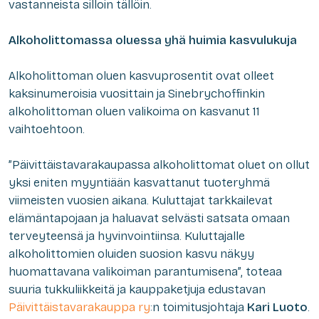
vastanneista silloin tällöin.
Alkoholittomassa oluessa yhä huimia kasvulukuja
Alkoholittoman oluen kasvuprosentit ovat olleet
kaksinumeroisia vuosittain ja Sinebrychoffinkin
alkoholittoman oluen valikoima on kasvanut 11
vaihtoehtoon.
”Päivittäistavarakaupassa alkoholittomat oluet on ollut
yksi eniten myyntiään kasvattanut tuoteryhmä
viimeisten vuosien aikana. Kuluttajat tarkkailevat
elämäntapojaan ja haluavat selvästi satsata omaan
terveyteensä ja hyvinvointiinsa. Kuluttajalle
alkoholittomien oluiden suosion kasvu näkyy
huomattavana valikoiman parantumisena”, toteaa
suuria tukkuliikkeitä ja kauppaketjuja edustavan
Päivittäistavarakauppa ry
:n toimitusjohtaja
Kari Luoto
.