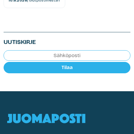
10.6.2026
| olutpostimestari
UUTISKIRJE
Tilaa