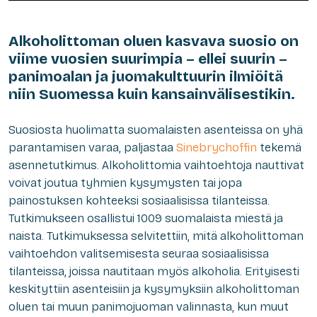
Alkoholittoman oluen kasvava suosio on
viime vuosien suurimpia – ellei suurin –
panimoalan ja juomakulttuurin ilmiöitä
niin Suomessa kuin kansainvälisestikin.
Suosiosta huolimatta suomalaisten asenteissa on yhä
parantamisen varaa, paljastaa
Sinebrychoffin
tekemä
asennetutkimus. Alkoholittomia vaihtoehtoja nauttivat
voivat joutua tyhmien kysymysten tai jopa
painostuksen kohteeksi sosiaalisissa tilanteissa.
Tutkimukseen osallistui 1009 suomalaista miestä ja
naista. Tutkimuksessa selvitettiin, mitä alkoholittoman
vaihtoehdon valitsemisesta seuraa sosiaalisissa
tilanteissa, joissa nautitaan myös alkoholia. Erityisesti
keskityttiin asenteisiin ja kysymyksiin alkoholittoman
oluen tai muun panimojuoman valinnasta, kun muut