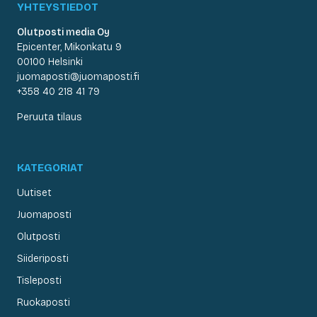
YHTEYSTIEDOT
Olutposti media Oy
Epicenter, Mikonkatu 9
00100 Helsinki
juomaposti@juomaposti.fi
+358 40 218 41 79
Peruuta tilaus
KATEGORIAT
Uutiset
Juomaposti
Olutposti
Siideriposti
Tisleposti
Ruokaposti