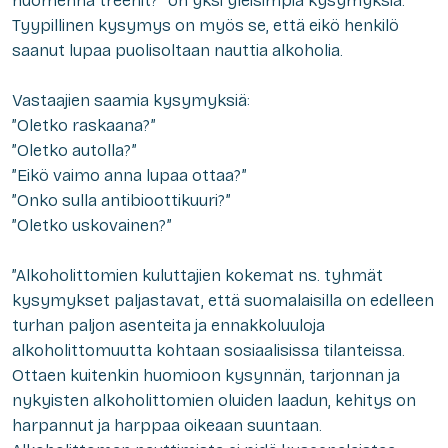
huomenna treenit?” on yksi yleisimpiä kysymyksiä.
Tyypillinen kysymys on myös se, että eikö henkilö
saanut lupaa puolisoltaan nauttia alkoholia.
Vastaajien saamia kysymyksiä:
”Oletko raskaana?”
”Oletko autolla?”
”Eikö vaimo anna lupaa ottaa?”
”Onko sulla antibioottikuuri?”
”Oletko uskovainen?”
”Alkoholittomien kuluttajien kokemat ns. tyhmät
kysymykset paljastavat, että suomalaisilla on edelleen
turhan paljon asenteita ja ennakkoluuloja
alkoholittomuutta kohtaan sosiaalisissa tilanteissa.
Ottaen kuitenkin huomioon kysynnän, tarjonnan ja
nykyisten alkoholittomien oluiden laadun, kehitys on
harpannut ja harppaa oikeaan suuntaan.