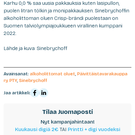
Karhu 0,0 % saa uusia pakkauksia kuten lasipullon,
puolen litran tölkin ja monipakkauksen. Sinebrychoffin
alkoholittoman oluen Crisp-brändi puolestaan on
Suomen talviolympiajoukkueen virallinen kumppani
2022.
Lähde ja kuva: Sinebrychoff
Avainsanat:
alkoholittomat oluet
,
Päivittäistavarakauppa
ry PTY
,
Sinebrychoff
Jaa artikkeli:
Tilaa Juomaposti
Nyt kampanjahintaan!
Kuukausi digiä 2€
TAI
Printti + digi vuodeksi