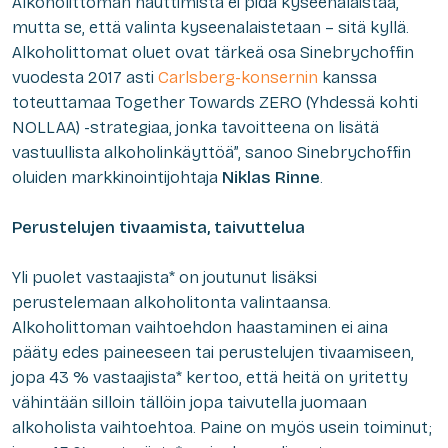
Alkoholittoman nauttimista ei pidä kyseenalaistaa,
mutta se, että valinta kyseenalaistetaan – sitä kyllä.
Alkoholittomat oluet ovat tärkeä osa Sinebrychoffin
vuodesta 2017 asti
Carlsberg-konsernin
kanssa
toteuttamaa Together Towards ZERO (Yhdessä kohti
NOLLAA) -strategiaa, jonka tavoitteena on lisätä
vastuullista alkoholinkäyttöä”, sanoo Sinebrychoffin
oluiden markkinointijohtaja
Niklas Rinne
.
Perustelujen tivaamista, taivuttelua
Yli puolet vastaajista* on joutunut lisäksi
perustelemaan alkoholitonta valintaansa.
Alkoholittoman vaihtoehdon haastaminen ei aina
pääty edes paineeseen tai perustelujen tivaamiseen,
jopa 43 % vastaajista* kertoo, että heitä on yritetty
vähintään silloin tällöin jopa taivutella juomaan
alkoholista vaihtoehtoa. Paine on myös usein toiminut;