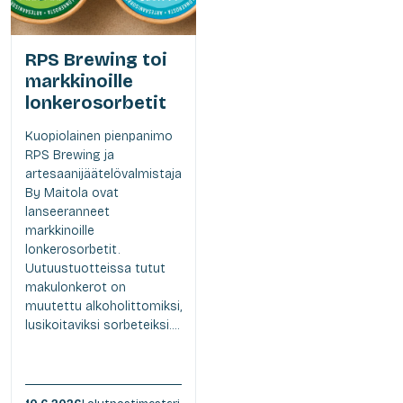
RPS Brewing toi
markkinoille
lonkerosorbetit
Kuopiolainen pienpanimo
RPS Brewing ja
artesaanijäätelövalmistaja
By Maitola ovat
lanseeranneet
markkinoille
lonkerosorbetit.
Uutuustuotteissa tutut
makulonkerot on
muutettu alkoholittomiksi,
lusikoitaviksi sorbeteiksi....