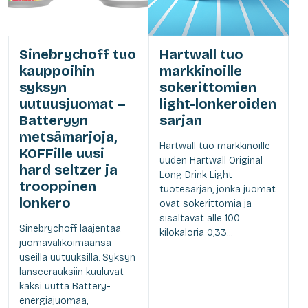
Sinebrychoff tuo
Hartwall tuo
kauppoihin
markkinoille
syksyn
sokerittomien
uutuusjuomat –
light-lonkeroiden
Batteryyn
sarjan
metsämarjoja,
Hartwall tuo markkinoille
KOFFille uusi
uuden Hartwall Original
hard seltzer ja
Long Drink Light -
trooppinen
tuotesarjan, jonka juomat
lonkero
ovat sokerittomia ja
sisältävät alle 100
Sinebrychoff laajentaa
kilokaloria 0,33...
juomavalikoimaansa
useilla uutuuksilla. Syksyn
lanseerauksiin kuuluvat
kaksi uutta Battery-
energiajuomaa,