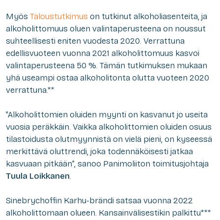
Myös
Taloustutkimus
on tutkinut alkoholiasenteita, ja
alkoholittomuus oluen valintaperusteena on noussut
suhteellisesti eniten vuodesta 2020. Verrattuna
edellisvuoteen vuonna 2021 alkoholittomuus kasvoi
valintaperusteena 50 %. Tämän tutkimuksen mukaan
yhä useampi ostaa alkoholitonta olutta vuoteen 2020
verrattuna.**
”Alkoholittomien oluiden myynti on kasvanut jo useita
vuosia peräkkäin. Vaikka alkoholittomien oluiden osuus
tilastoidusta olutmyynnistä on vielä pieni, on kyseessä
merkittävä oluttrendi, joka todennäköisesti jatkaa
kasvuaan pitkään”, sanoo Panimoliiton toimitusjohtaja
Tuula Loikkanen
.
Sinebrychoffin Karhu-brändi satsaa vuonna 2022
alkoholittomaan olueen. Kansainvälisestikin palkittu***