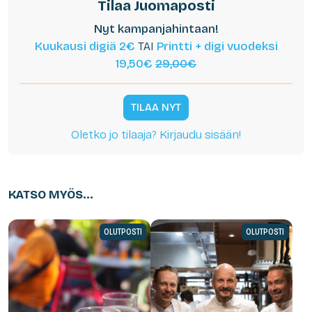
Tilaa Juomaposti
Nyt kampanjahintaan!
Kuukausi digiä 2€
TAI
Printti + digi vuodeksi
19,50€
29,00€
TILAA NYT
Oletko jo tilaaja? Kirjaudu sisään!
KATSO MYÖS...
OLUTPOSTI
OLUTPOSTI