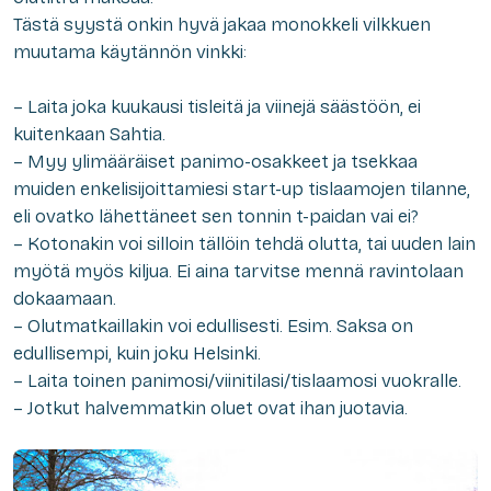
Tästä syystä onkin hyvä jakaa monokkeli vilkkuen
muutama käytännön vinkki:
– Laita joka kuukausi tisleitä ja viinejä säästöön, ei
kuitenkaan Sahtia.
– Myy ylimääräiset panimo-osakkeet ja tsekkaa
muiden enkelisijoittamiesi start-up tislaamojen tilanne,
eli ovatko lähettäneet sen tonnin t-paidan vai ei?
– Kotonakin voi silloin tällöin tehdä olutta, tai uuden lain
myötä myös kiljua. Ei aina tarvitse mennä ravintolaan
dokaamaan.
– Olutmatkaillakin voi edullisesti. Esim. Saksa on
edullisempi, kuin joku Helsinki.
– Laita toinen panimosi/viinitilasi/tislaamosi vuokralle.
– Jotkut halvemmatkin oluet ovat ihan juotavia.