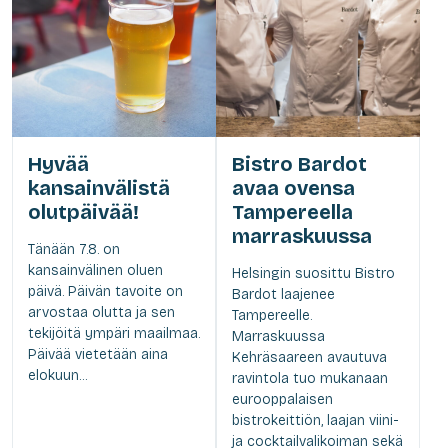
Hyvää
Bistro Bardot
kansainvälistä
avaa ovensa
olutpäivää!
Tampereella
marraskuussa
Tänään 7.8. on
kansainvälinen oluen
Helsingin suosittu Bistro
päivä. Päivän tavoite on
Bardot laajenee
arvostaa olutta ja sen
Tampereelle.
tekijöitä ympäri maailmaa.
Marraskuussa
Päivää vietetään aina
Kehräsaareen avautuva
elokuun...
ravintola tuo mukanaan
eurooppalaisen
bistrokeittiön, laajan viini-
ja cocktailvalikoiman sekä