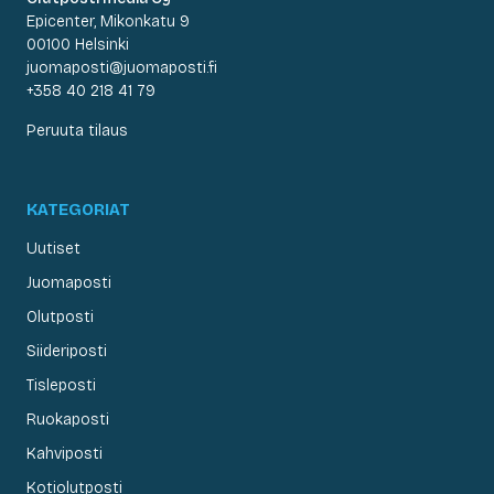
Epicenter, Mikonkatu 9
00100 Helsinki
juomaposti@juomaposti.fi
+358 40 218 41 79
Peruuta tilaus
KATEGORIAT
Uutiset
Juomaposti
Olutposti
Siideriposti
Tisleposti
Ruokaposti
Kahviposti
Kotiolutposti