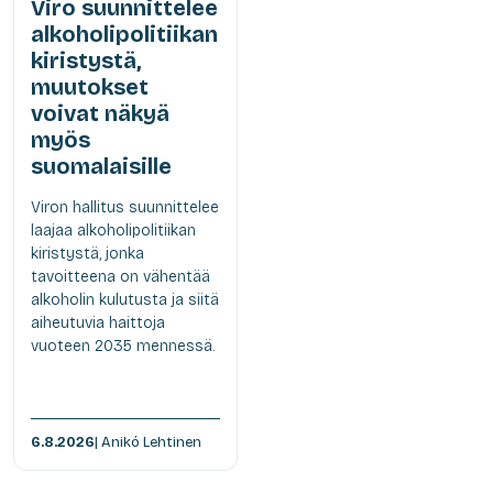
Viro suunnittelee
alkoholipolitiikan
kiristystä,
muutokset
voivat näkyä
myös
suomalaisille
Viron hallitus suunnittelee
laajaa alkoholipolitiikan
kiristystä, jonka
tavoitteena on vähentää
alkoholin kulutusta ja siitä
aiheutuvia haittoja
vuoteen 2035 mennessä.
6.8.2026
| Anikó Lehtinen