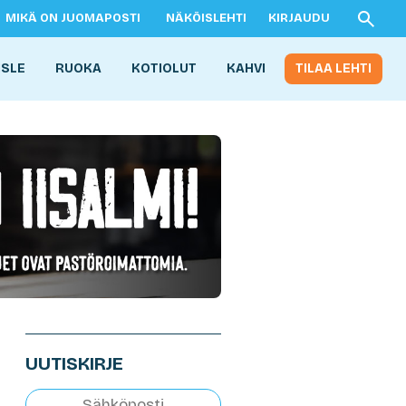
MIKÄ ON JUOMAPOSTI
NÄKÖISLEHTI
KIRJAUDU
ISLE
RUOKA
KOTIOLUT
KAHVI
TILAA LEHTI
UUTISKIRJE