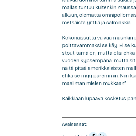
mallas tuntuu kuitenkin maussakin
alkuun, olematta omnipollomaist
metsäistä yrttiä ja salmiakkia.
Kokonaisuutta vaivaa maunkin p
polttavammaksi se käy. Ei se ku
stout tämä on, mutta olisi ehk
vuoden kypsempänä, mutta sitten
näitä pitää amerikkalaisten mall
ehkä se myy paremmin. Niin ku
maaliman mielen mukkaan”.
Kaikkiaan lupaava kosketus panim
Avainsanat: