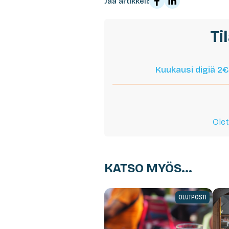
Jaa artikkeli:
Ti
Kuukausi digiä 2€
Olet
KATSO MYÖS...
OLUTPOSTI