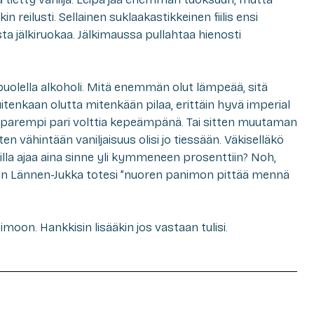
 reilusti. Sellainen suklaakastikkeinen fiilis ensi
a jälkiruokaa. Jälkimaussa pullahtaa hienosti
uolella alkoholi. Mitä enemmän olut lämpeää, sitä
itenkaan olutta mitenkään pilaa, erittäin hyvä imperial
ä parempi pari volttia kepeämpänä. Tai sitten muutaman
 vähintään vaniljaisuus olisi jo tiessään. Väkiselläkö
illa ajaa aina sinne yli kymmeneen prosenttiin? Noh,
in Lännen-Jukka totesi ”nuoren panimon pittää mennä
oon. Hankkisin lisääkin jos vastaan tulisi.