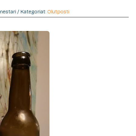
imestari / Kategoriat:
Olutposti