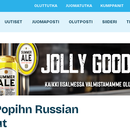
OLUTTUTKA
JUOMATUTKA
KUMPPANIT
UUTISET
JUOMAPOSTI
OLUTPOSTI
SIIDERI
T
 Popihn Russian
ut