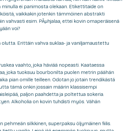
nulla ei panimosta olekaan. Etikettitaide on
äköistä, vaikkakin jotenkin tämmöinen abstrakti
iin vahvasti esim. PÃµhjalaa, ettei kovin omaperäisenä
kyään voi?
 olutta. Erittäin vahva suklaa- ja vaniljamaustettu
ruskea vaahto, joka häviää nopeasti. Kaataessa
ljaa, joka tuoksuu bourbonilta puolen metrin päähän
ika pian omille teilleen. Odotan jo jotain trendikästä
utta tämä onkin jossain määrin klassisempi
aisleipää, paljon paahdetta ja poltettua sokeria.
htyen. Alkoholia on kovin tuhdisti myös. Vähän
n pehmeän silkkinen, superpaksu öljymäinen fiilis.
tietty vanilja. Leipä jää enemmän tuoksuun, mutta