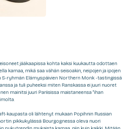
 seisoneet jääkaapissa kohta kaksi kuukautta odottaen
lla kamaa, mikä saa vähän seisoakin, neipojen ja ipojen
itten S-ryhmän Elämyspäivien Northern Monk -tastingissä
anssa ja tuli puheeksi miten Ranskassa ei juuri nuoret
inen mainitsi juuri Pariisissa maistaneensa ”ihan
imolta.
raft-kaupasta oli lähtenyt mukaan Popihnin Russian
ortin pikkukylässä Bourgognessa oleva nuori
än nykytrendin mukaista kamaa, niin kuin kaikki. Mitään