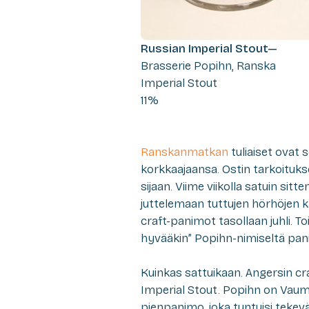
Russian Imperial Stout—
Brasserie Popihn, Ranska
Imperial Stout
11%
Ranskanmatkan
tuliaiset ovat
korkkaajaansa. Ostin tarkoitukse
sijaan. Viime viikolla satuin s
juttelemaan tuttujen hörhöjen k
craft-panimot tasollaan juhli. To
hyvääkin” Popihn-nimiseltä pan
Kuinkas sattuikaan. Angersin c
Imperial Stout. Popihn on Vaum
pienpanimo, joka tuntuisi tekev