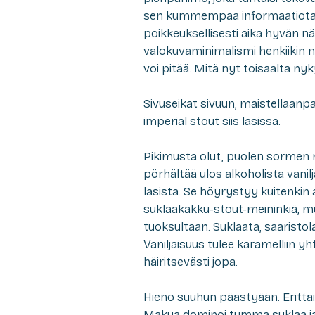
sen kummempaa informaatiota mi
poikkeuksellisesti aika hyvän n
valokuvaminimalismi henkiikin n
voi pitää. Mitä nyt toisaalta ny
Sivuseikat sivuun, maistellaanpa
imperial stout siis lasissa.
Pikimusta olut, puolen sormen 
pörhältää ulos alkoholista vani
lasista. Se höyrystyy kuitenkin a
suklaakakku-stout-meininkiä, m
tuoksultaan. Suklaata, saaristol
Vaniljaisuus tulee karamelliin y
häiritsevästi jopa.
Hieno suuhun päästyään. Erittäi
Makua dominoi tumma suklaa ja 