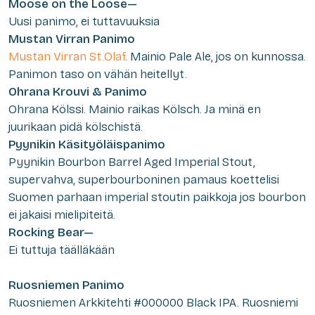
Moose on the Loose—
Uusi panimo, ei tuttavuuksia
Mustan Virran Panimo
Mustan Virran St.Olaf
.
Mainio Pale Ale, jos on kunnossa.
Panimon taso on vähän heitellyt.
Ohrana Krouvi & Panimo
Ohrana Kölssi.
Mainio raikas Kölsch. Ja minä en
juurikaan pidä kölschistä.
Pyynikin Käsityöläispanimo
Pyynikin Bourbon Barrel Aged Imperial Stout,
supervahva, superbourboninen pamaus koettelisi
Suomen parhaan imperial stoutin paikkoja jos bourbon
ei jakaisi mielipiteitä.
Rocking Bear—
Ei tuttuja täälläkään
Ruosniemen Panimo
Ruosniemen Arkkitehti #000000 Black IPA.
Ruosniemi