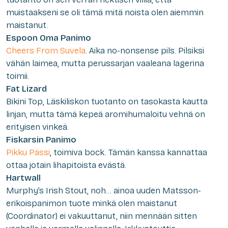
muistaakseni
se oli tämä mitä noista olen aiemmin
maistanut.
Espoon Oma Panimo
Cheers From Suvela
.
Aika no-nonsense pils. Pilsiksi
vähän laimea, mutta perussarjan vaaleana lagerina
toimii.
Fat Lizard
Bikini Top,
Läskiliskon tuotanto on tasokasta kautta
linjan, mutta tämä kepeä aromihumaloitu vehnä on
erityisen vinkeä.
Fiskarsin Panimo
Pikku Pässi
,
toimiva bock. Tämän kanssa kannattaa
ottaa jotain lihapitoista evästä.
Hartwall
Murphy’s Irish Stout
, noh… ainoa uuden Matsson-
erikoispanimon tuote minkä olen maistanut
(Coordinator) ei vakuuttanut, niin mennään sitten