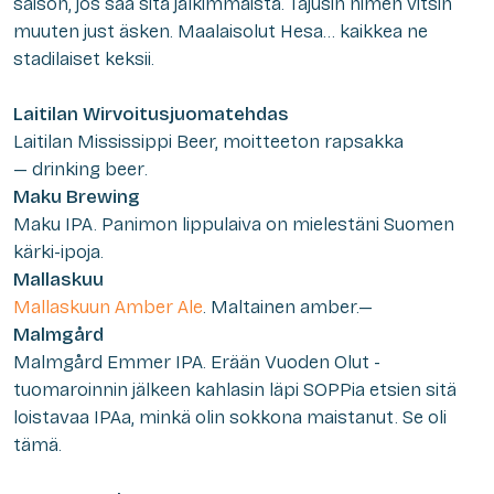
saison, jos saa sitä jälkimmäistä. Tajusin nimen vitsin
muuten just äsken. Maalaisolut Hesa… kaikkea ne
stadilaiset keksii.
Laitilan Wirvoitusjuomatehdas
Laitilan Mississippi Beer,
moitteeton rapsakka
—
drinking beer
.
Maku Brewing
Maku IPA.
Panimon lippulaiva on mielestäni Suomen
kärki-ipoja.
Mallaskuu
Mallaskuun Amber Ale
. Maltainen amber.—
Malmgård
Malmgård Emmer IPA
. Erään Vuoden Olut -
tuomaroinnin jälkeen kahlasin läpi SOPPia etsien sitä
loistavaa IPAa, minkä olin sokkona maistanut. Se oli
tämä.