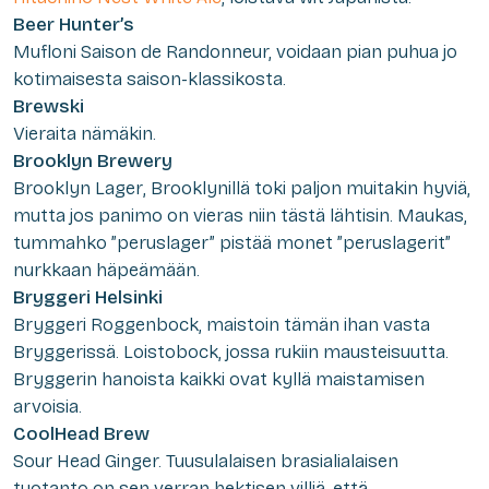
Beer Hunter’s
Mufloni Saison de Randonneur,
voidaan pian puhua jo
kotimaisesta saison-klassikosta.
Brewski
Vieraita nämäkin.
Brooklyn Brewery
Brooklyn Lager
, Brooklynillä toki paljon muitakin hyviä,
mutta jos panimo on vieras niin tästä lähtisin. Maukas,
tummahko ”peruslager” pistää monet ”peruslagerit”
nurkkaan häpeämään.
Bryggeri Helsinki
Bryggeri Roggenbock
, maistoin tämän ihan vasta
Bryggerissä. Loistobock, jossa rukiin mausteisuutta.
Bryggerin hanoista kaikki ovat kyllä maistamisen
arvoisia.
CoolHead Brew
Sour Head Ginger.
Tuusulalaisen brasialialaisen
tuotanto on sen verran hektisen villiä, että