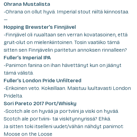
Ohrana Mustalista
-Ohrana on ollut hyvä. Imperial stout niiltä kiinnostaa.
—
Hopping Brewster’s Finnjävel
-Finnjävel oli ruualtaan sen verran kovatasoinen, että
gruit-olut on mielenkiintoinen. Tosin vaatiiko tämä
sitten sen Finnjävelin paritetun annoksen rinnalleen?
Fuller’s Imperial IPA
-Panimon fanina on ihan hävettänyt kun on jäänyt
tämä välistä.
Fuller’s London Pride Unfiltered
-Erikoinen veto. Kokeillaan. Maistuu luultavasti London
Pridelta.
Sori Pareto 2017 Port/Whisky
-Scotch ale on hyvää ja portviini ja viski on hyvää.
Scotch ale portviini- tai viskitynnyrissä? Ehkä.
Ja sitten toki itselleni uudet/vähän nähdyt panimot:
Moose on the Loose