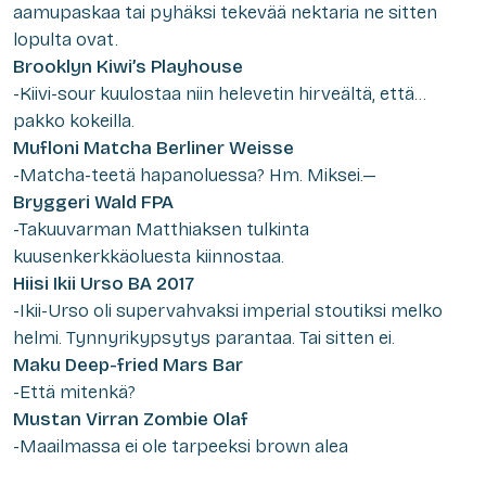
aamupaskaa tai pyhäksi tekevää nektaria ne sitten
lopulta ovat.
Brooklyn Kiwi’s Playhouse
-Kiivi-sour kuulostaa niin helevetin hirveältä, että…
pakko kokeilla.
Mufloni Matcha Berliner Weisse
-Matcha-teetä hapanoluessa? Hm. Miksei.—
Bryggeri Wald FPA
-Takuuvarman Matthiaksen tulkinta
kuusenkerkkäoluesta kiinnostaa.
Hiisi Ikii Urso BA 2017
-Ikii-Urso oli supervahvaksi imperial stoutiksi melko
helmi. Tynnyrikypsytys parantaa. Tai sitten ei.
Maku Deep-fried Mars Bar
-Että mitenkä?
Mustan Virran Zombie Olaf
-Maailmassa ei ole tarpeeksi brown alea