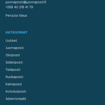
juomaposti@juomaposti.fi
+358 40 218 41 79
Peruuta tilaus
KATEGORIAT
Uutiset
Juomaposti
Olutposti
Siideriposti
Tisleposti
Ruokaposti
Kahviposti
Kotiolutposti
Advertoriaalit