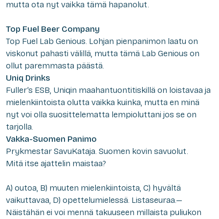
mutta ota nyt vaikka tämä hapanolut.
Top Fuel Beer Company
Top Fuel Lab Genious.
Lohjan pienpanimon laatu on
viskonut pahasti välillä, mutta tämä Lab Genious on
ollut paremmasta päästä.
Uniq Drinks
Fuller’s ESB
, Uniqin maahantuontitiskillä on loistavaa ja
mielenkiintoista olutta vaikka kuinka, mutta en minä
nyt voi olla suosittelematta lempioluttani jos se on
tarjolla.
Vakka-Suomen Panimo
Prykmestar SavuKataja.
Suomen kovin savuolut.
Mitä itse ajattelin maistaa?
A) outoa, B) muuten mielenkiintoista, C) hyvältä
vaikuttavaa, D) opettelumielessä. Listaseuraa.—
Näistähän ei voi mennä takuuseen millaista puliukon