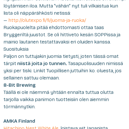
löytämisen iloa. Mutta ”vähän” nyt tuli vilkaistua kun
lista oli näppärähkösti netissä:
—
http://olutexpo.fi/fi/juoma-
ja-ruoka/
Ruokapuolelta pitää ehdottomasti ottaa taas
Bryggeriltä juustot. Se oli hittiveto kesän SOPPissa ja
mainio lautanen testattavaksi eri oluiden kanssa.
Suosituksia
Paljon on tuttujakin juomia tietysti, joten tässä omat
tärpit
niistä joita jo tunnen.
Tasapuolisuuden nimissä
yksi per tiski. Linkit Tuopillisen juttuihin ko. oluesta, jos
sellainen sattuu olemaan.
8-Bit Brewing
Täällä ei ole näemmä yhtään ennalta tuttua olutta
tarjolla vaikka panimon tuotteisiin olen aiemmin
törmännytkin.
AMKA Finland
Hitachino Nest White Ale
,
loistava wit Japanista.