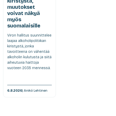
kiristystä,
muutokset
voivat näkyä
myös
suomalaisille
Viron hallitus suunnittelee
laajaa alkoholipolitiikan
kiristystä, jonka
tavoitteena on vähentää
alkoholin kulutusta ja siitä
aiheutuvia haittoja
vuoteen 2035 mennessä.
6.8.2026
| Anikó Lehtinen