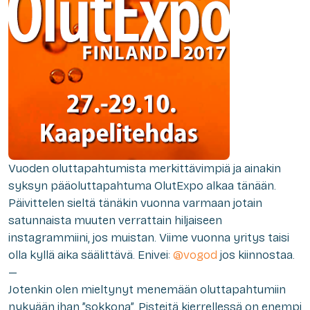
Vuoden oluttapahtumista merkittävimpiä ja ainakin
syksyn pääoluttapahtuma OlutExpo alkaa tänään.
Päivittelen sieltä tänäkin vuonna varmaan jotain
satunnaista muuten verrattain hiljaiseen
instagrammiini, jos muistan. Viime vuonna yritys taisi
olla kyllä aika säälittävä. Enivei:
@vogod
jos kiinnostaa.
—
Jotenkin olen mieltynyt menemään oluttapahtumiin
nykyään ihan ”sokkona”. Pisteitä kierrellessä on enempi