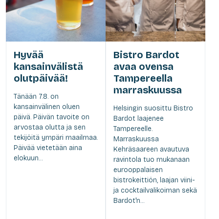
Hyvää
Bistro Bardot
kansainvälistä
avaa ovensa
olutpäivää!
Tampereella
marraskuussa
Tänään 7.8. on
kansainvälinen oluen
Helsingin suosittu Bistro
päivä. Päivän tavoite on
Bardot laajenee
arvostaa olutta ja sen
Tampereelle.
tekijöitä ympäri maailmaa.
Marraskuussa
Päivää vietetään aina
Kehräsaareen avautuva
elokuun...
ravintola tuo mukanaan
eurooppalaisen
bistrokeittiön, laajan viini-
ja cocktailvalikoiman sekä
Bardot'n...