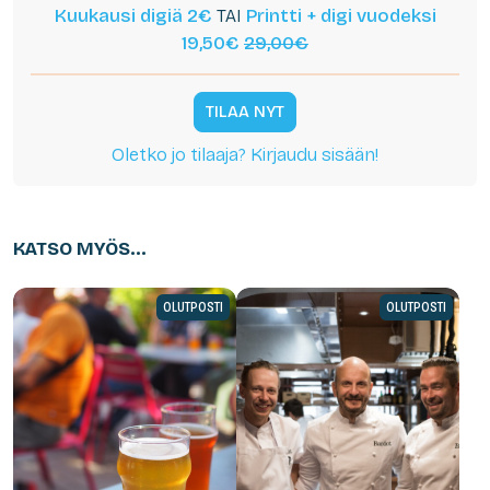
Kuukausi digiä 2€
TAI
Printti + digi vuodeksi
19,50€
29,00€
TILAA NYT
Oletko jo tilaaja? Kirjaudu sisään!
KATSO MYÖS...
OLUTPOSTI
OLUTPOSTI