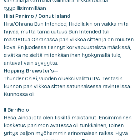
vanhalla ja varmalla valinnalla. Irkkustouttia
tyypillisimmillään.
Hiisi Panimo / Donut Island
Hiisi/Ohrana Bun Intended
, Hiidelläkin on vaikka mitä
hyvää, mutta tämä uutuus Bun Intended tuli
maistettua Ohranassa pari viikkoa sitten ja on muuten
kova. En juodessa tiennyt korvapuusteista mäskissä,
eivätkä ne sieltä mitenkään ihan hyökymällä tule,
antavat vain syvyyttä.
Hopping Brewster’s—
Thunder Chief,
vuoden olueksi valittu IPA. Testasin
kunnon pari viikkoa sitten satunnaisessa ravintelissa.
Kunnossa oli.
Il Birrificio
Hesa.
Ainoa jota olen tiskiltä maistanut. Ensimmäinen
kosketus panimon avatessa oli tunkkainen, toinen
yritys paljon myöhemmin erinomaisen raikas. Hyvä