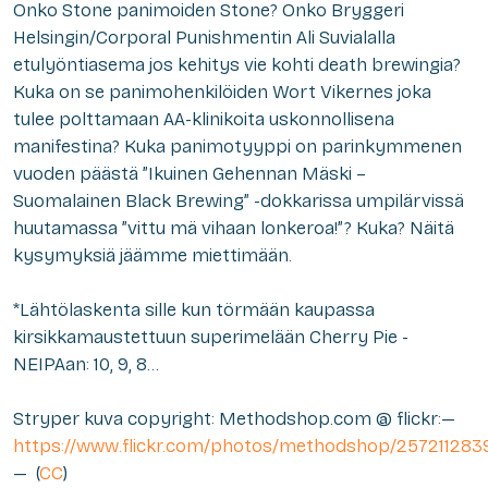
Onko Stone panimoiden Stone? Onko Bryggeri
Helsingin/Corporal Punishmentin Ali Suvialalla
etulyöntiasema jos kehitys vie kohti death brewingia?
Kuka on se panimohenkilöiden Wort Vikernes joka
tulee polttamaan AA-klinikoita uskonnollisena
manifestina? Kuka panimotyyppi on parinkymmenen
vuoden päästä ”Ikuinen Gehennan Mäski –
Suomalainen Black Brewing” -dokkarissa umpilärvissä
huutamassa ”vittu mä vihaan lonkeroa!”? Kuka? Näitä
kysymyksiä jäämme miettimään.
*Lähtölaskenta sille kun törmään kaupassa
kirsikkamaustettuun superimelään Cherry Pie -
NEIPAan: 10, 9, 8…
Stryper kuva copyright: Methodshop.com @ flickr:—
https://www.flickr.com/photos/methodshop/257211283
— (
CC
)