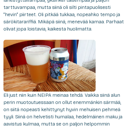
lähestyttävämpää, yksinkertaisempaa ja paljon
tarttuvampaa, mutta siinä oli silti pintapuolisesti
”hevin” piirteet. Oli pitkää tukkaa, nopeahko tempo ja
särökitarariffiä. Mikäpä siinä, menevää kamaa. Parhaat
olivat jopa loistavia, kaikesta huolimatta.
Eli just niin kuin NEIPA meinaa tehdä. Vaikka siinä alun
perin muotoutuessaan on ollut enemmänkin särmää,
on siitä nopeasti kehittynyt hyvin mehuisen pehmeä
tyyli. Siinä on helvetisti humalaa, hedelmäinen maku ja
aavistus kulmaa, mutta se on paljon helpommin