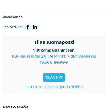
Avainsanat:
Jaa artikkeli:
Tilaa Juomaposti
Nyt kampanjahintaan!
Kuukausi digiä 2€
TAI
Printti + digi vuodeksi
19,50€
29,00€
TILAA NYT
Oletko jo tilaaja? Kirjaudu sisään!
KATSO MYÖS...