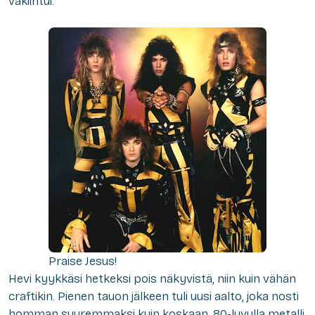
vakiintui.
Praise Jesus!
Hevi kyykkäsi hetkeksi pois näkyvistä, niin kuin vähän
craftikin. Pienen tauon jälkeen tuli uusi aalto, joka nosti
homman suuremmaksi kuin koskaan. 80-luvulla metalli