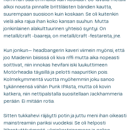
alkoi nousta pinnalle brittiläisten bändien kautta,
suurempaan suosioon kuin koskaan. Se oli kuitenkin
vielä aika rajua ihan koko kansan suuhun. Mutta
jonkinlainen alakulttuurinen yhteisö syntyi. On
metalli/craft -baareja, on metalli/craft -festareita, jne.
Kun jonkun—
headbangerin
kaveri viimein myönsi, että
joo Maidenin biisissä oli kiva riffi mutta aika nopeasti
soittivat, niin innokas hevifani iski luukuttimeen
Motörheadia täysillä ja pelotti naapuritkin pois.
Kolmekymmentä vuotta myöhemmin joku sanoo
tykänneensä vähän Punk IPAsta, mutta oli kovin
katkera, niin nettipalstalla suositellaan Jackhammeria
perään. Ei mitään rotia.
Sitten tukkahevi räjäytti potin ja juttu meni ihan oikeasti
mainstreamiin pariksi vuodeksi. Se oli helposti