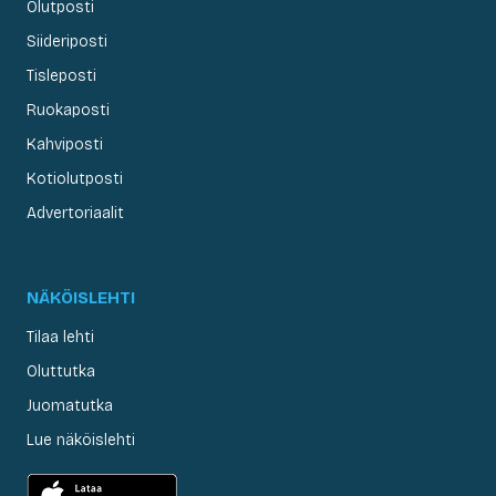
Olutposti
Siideriposti
Tisleposti
Ruokaposti
Kahviposti
Kotiolutposti
Advertoriaalit
NÄKÖISLEHTI
Tilaa lehti
Oluttutka
Juomatutka
Lue näköislehti