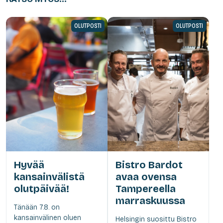
OLUTPOSTI
OLUTPOSTI
Hyvää
Bistro Bardot
kansainvälistä
avaa ovensa
olutpäivää!
Tampereella
marraskuussa
Tänään 7.8. on
kansainvälinen oluen
Helsingin suosittu Bistro