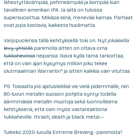
lähestyttävämpää, pehmeämpää ja iisimpää kuin
tavallinen amerikan IPA. Ja siitä on tulossa
supersuosittua. Mikäpä siinä, menevää kamaa. Parhaat
ovat jopa loistavia, kaikesta huolimatta.
Varjopuolensa tällä kehityksellä toki on. Nyt jokaisella
levy-yhtiöllä
panimolla sitten on oltava oma
tukkahevinsä
neipansa. Ikävä kyllä tämä tarkoittaa,
että on vain ajan kysymys milloin joku tekee
olutmaailman Warrantin* ja sitten kaikkia vain vituttaa.
PS: Toisaalta jos ajatusleikkiä vie vielä pidemmälle, niin
80-luvun metallin suosion pohjilta syntyi todella
äärimmäisiä metallin muotoja sekä luonnollisena
kehityksenä, että osin myös vastareaktiona
tukkaheville: thrash, death ja black metal.—
Tuleeko 2020-luvulla Extreme Brewing -panimoita?