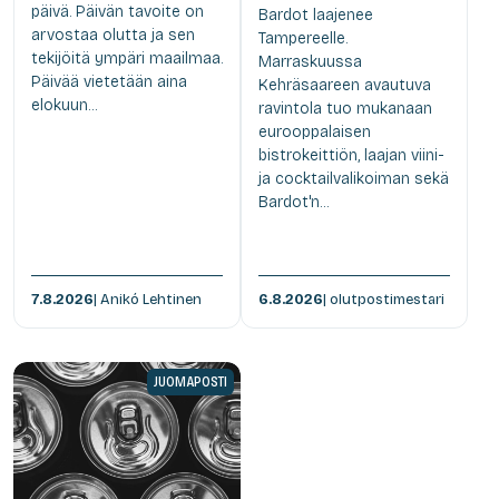
päivä. Päivän tavoite on
Bardot laajenee
arvostaa olutta ja sen
Tampereelle.
tekijöitä ympäri maailmaa.
Marraskuussa
Päivää vietetään aina
Kehräsaareen avautuva
elokuun...
ravintola tuo mukanaan
eurooppalaisen
bistrokeittiön, laajan viini-
ja cocktailvalikoiman sekä
Bardot'n...
7.8.2026
| Anikó Lehtinen
6.8.2026
| olutpostimestari
JUOMAPOSTI