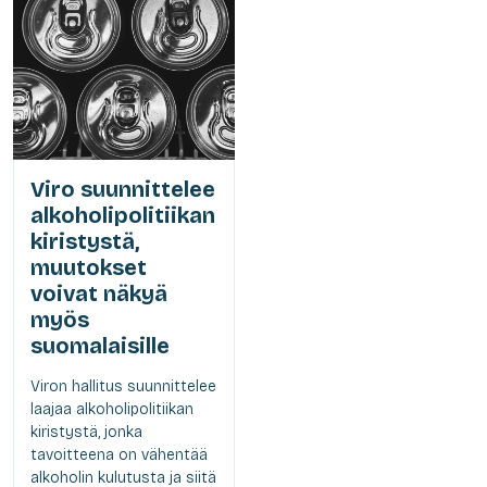
Viro suunnittelee
alkoholipolitiikan
kiristystä,
muutokset
voivat näkyä
myös
suomalaisille
Viron hallitus suunnittelee
laajaa alkoholipolitiikan
kiristystä, jonka
tavoitteena on vähentää
alkoholin kulutusta ja siitä