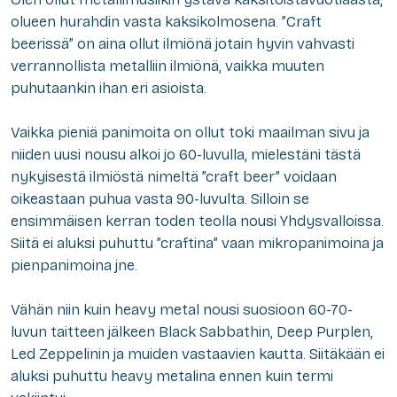
olueen hurahdin vasta kaksikolmosena. ”Craft
beerissä” on aina ollut
ilmiönä
jotain hyvin vahvasti
verrannollista metalliin ilmiönä, vaikka muuten
puhutaankin ihan eri asioista.
Vaikka pieniä panimoita on ollut toki maailman sivu ja
niiden uusi nousu alkoi jo 60-luvulla, mielestäni tästä
nykyisestä ilmiöstä nimeltä
”craft beer”
voidaan
oikeastaan puhua vasta 90-luvulta. Silloin se
ensimmäisen kerran toden teolla nousi Yhdysvalloissa.
Siitä ei aluksi puhuttu ”craftina” vaan mikropanimoina ja
pienpanimoina jne.
Vähän niin kuin heavy metal nousi suosioon 60-70-
luvun taitteen jälkeen Black Sabbathin, Deep Purplen,
Led Zeppelinin ja muiden vastaavien kautta. Siitäkään ei
aluksi puhuttu heavy metalina ennen kuin termi