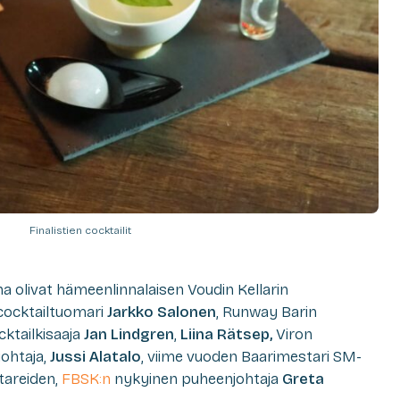
Finalistien cocktailit
a olivat hämeenlinnalaisen Voudin Kellarin
 cocktailtuomari
Jarkko Salonen
, Runway Barin
cktailkisaaja
Jan Lindgren
,
Liina Rätsep,
Viron
ohtaja,
Jussi Alatalo
, viime vuoden Baarimestari SM-
tareiden,
FBSK:n
nykyinen puheenjohtaja
Greta