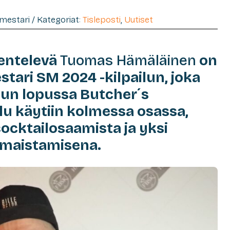
imestari / Kategoriat:
Tisleposti
,
Uutiset
kentelevä
Tuomas Hämäläinen
on
tari SM 2024 -kilpailun, joka
uun lopussa Butcher´s
ilu käytiin kolmessa osassa,
 cocktailosaamista ja yksi
omaistamisena.