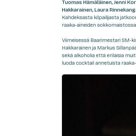
Tuomas Hämäläinen, Jenni Korpe
Hakkarainen, Laura Rinnekang
Kahdeksasta kilpailijasta jatkoon 
raaka-aineiden sokkomaistossa
Viimeisessä Baarimestari SM-ki
Hakkarainen ja Markus Sillanpää 
sekä alkoholia että erilaisia muit
luoda cocktail annetuista raaka-