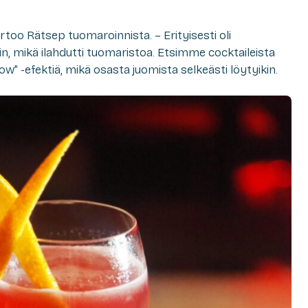
rtoo Rätsep tuomaroinnista. – Erityisesti oli
 mikä ilahdutti tuomaristoa. Etsimme cocktaileista
w” -efektiä, mikä osasta juomista selkeästi löytyikin.