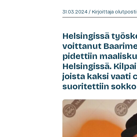
31.03.2024 / Kirjoittaja olutpost
Helsingissä työs
voittanut Baarimes
pidettiin maalisk
Helsingissä. Kilpa
joista kaksi vaati
suoritettiin sokk