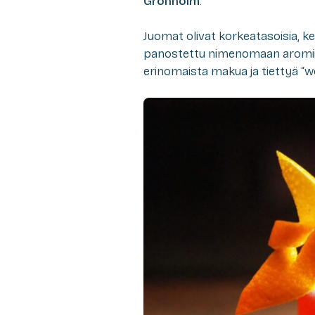
Grönholm
.
Juomat olivat korkeatasoisia, ke
panostettu nimenomaan aromiin,
erinomaista makua ja tiettyä “wo