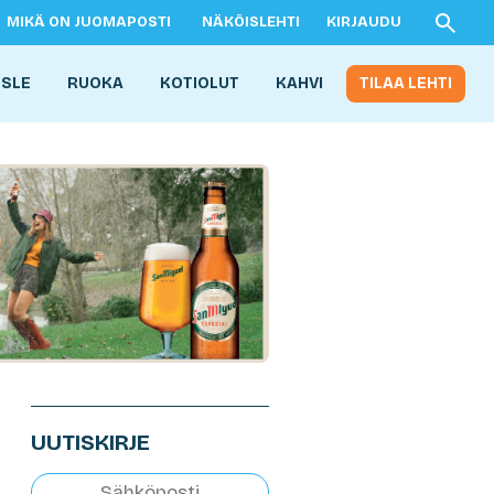
MIKÄ ON JUOMAPOSTI
NÄKÖISLEHTI
KIRJAUDU
ISLE
RUOKA
KOTIOLUT
KAHVI
TILAA LEHTI
UUTISKIRJE