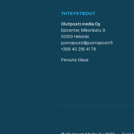
YHTEYSTIEDOT
Olutposti media Oy
Epicenter, Mikonkatu 9
00100 Helsinki
juomaposti@juomaposti.fi
+358 40 218 41 79
Peruuta tilaus