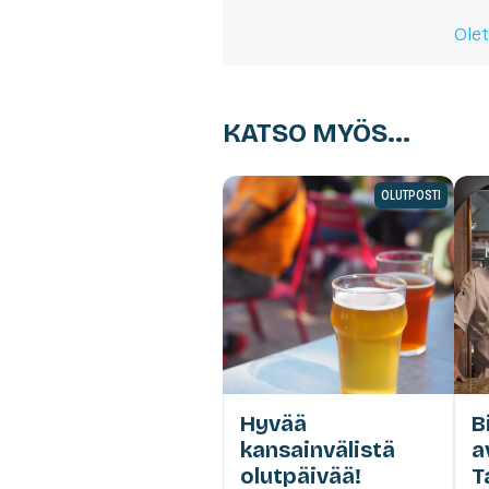
Olet
KATSO MYÖS...
OLUTPOSTI
Hyvää
B
kansainvälistä
a
olutpäivää!
T