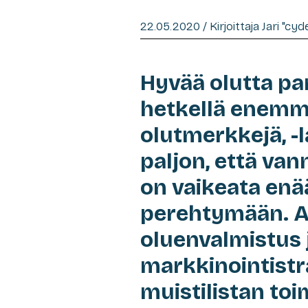
22.05.2020 / Kirjoittaja Jari "cy
Hyvää olutta p
hetkellä enemm
olutmerkkejä, -l
paljon, että va
on vaikeata enää
perehtymään. 
oluenvalmistus 
markkinointistr
muistilistan toi