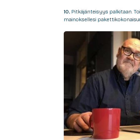
10.
Pitkäjänteisyys palkitaan. T
mainoksellesi pakettikokonaisuu