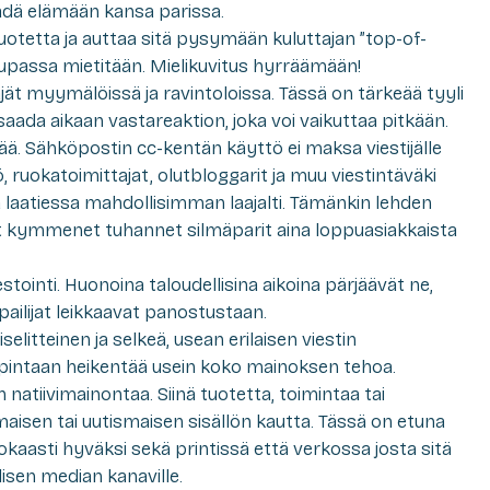
äädä elämään kansa parissa.
otetta ja auttaa sitä pysymään kuluttajan ”top-of-
upassa mietitään. Mielikuvitus hyrräämään!
äjät myymälöissä ja ravintoloissa. Tässä on tärkeää tyyli
 saada aikaan vastareaktion, joka voi vaikuttaa pitkään.
ä. Sähköpostin cc-kentän käyttö ei maksa viestijälle
, ruokatoimittajat, olutbloggarit ja muu viestintäväki
 laatiessa mahdollisimman laajalti. Tämänkin lehden
vat kymmenet tuhannet silmäparit aina loppuasiakkaista
stointi. Huonoina taloudellisina aikoina pärjäävät ne,
lpailijat leikkaavat panostustaan.
elitteinen ja selkeä, usean erilaisen viestin
intaan heikentää usein koko mainoksen tehoa.
natiivimainontaa. Siinä tuotetta, toimintaa tai
isen tai uutismaisen sisällön kautta. Tässä on etuna
hokaasti hyväksi sekä printissä että verkossa josta sitä
isen median kanaville.