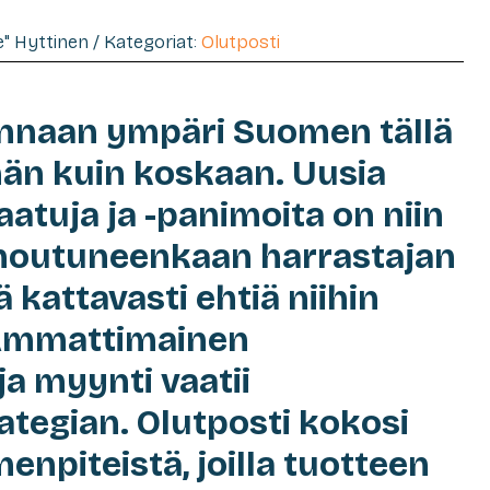
de" Hyttinen / Kategoriat:
Olutposti
annaan ympäri Suomen tällä
än kuin koskaan. Uusia
aatuja ja -panimoita on niin
nnoutuneenkaan harrastajan
 kattavasti ehtiä niihin
Ammattimainen
ja myynti vaatii
ategian. Olutposti kokosi
menpiteistä, joilla tuotteen