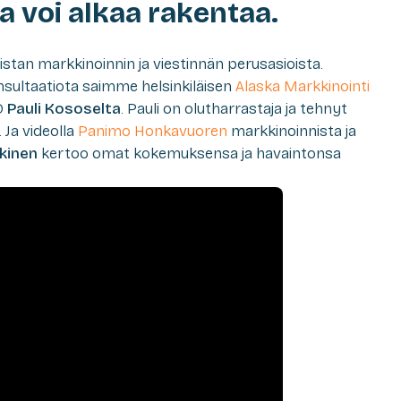
 voi alkaa rakentaa.
an markkinoinnin ja viestinnän perusasioista.
sultaatiota saimme helsinkiläisen
Alaska Markkinointi
AD
Pauli Kososelta
. Pauli on olutharrastaja ja tehnyt
. Ja videolla
Panimo Honkavuoren
markkinoinnista ja
kinen
kertoo omat kokemuksensa ja havaintonsa