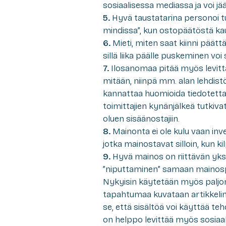
sosiaalisessa mediassa ja voi j
5.
Hyvä taustatarina personoi tu
mindissa”, kun ostopäätöstä ka
6.
Mieti, miten saat kiinni päätt
sillä liika päälle puskeminen voi
7.
Ilosanomaa pitää myös levittä
mitään, niinpä mm. alan lehdistö
kannattaa huomioida tiedotetta
toimittajien kynänjälkeä tutki
oluen sisäänostajiin.
8.
Mainonta ei ole kulu vaan inve
jotka mainostavat silloin, kun ki
9.
Hyvä mainos on riittävän yksis
”niputtaminen” samaan mainosp
Nykyisin käytetään myös paljon 
tapahtumaa kuvataan artikkelima
se, että sisältöä voi käyttää te
on helppo levittää myös sosiaal