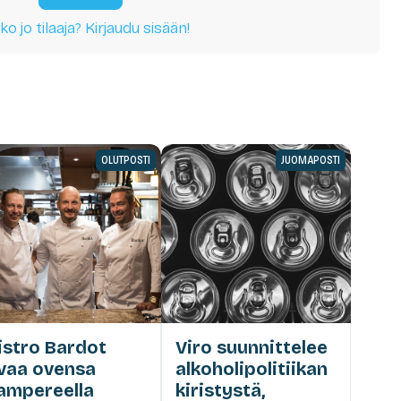
ko jo tilaaja? Kirjaudu sisään!
OLUTPOSTI
JUOMAPOSTI
istro Bardot
Viro suunnittelee
vaa ovensa
alkoholipolitiikan
ampereella
kiristystä,