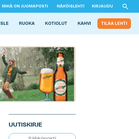
MIKÄ ON JUOMAPOSTI
NÄKÖISLEHTI
KIRJAUDU
ISLE
RUOKA
KOTIOLUT
KAHVI
TILAA LEHTI
UUTISKIRJE