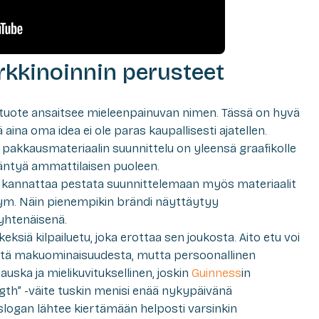
rkkinoinnin perusteet
, tuote ansaitsee mieleenpainuvan nimen. Tässä on hyvä
aina oma idea ei ole paras kaupallisesti ajatellen.
 pakkausmateriaalin suunnittelu on yleensä graafikolle
ääntyä ammattilaisen puoleen.
o kannattaa pestata suunnittelemaan myös materiaalit
ym. Näin pienempikin brändi näyttäytyy
yhtenäisenä.
ksiä kilpailuetu, joka erottaa sen joukosta. Aito etu voi
estä makuominaisuudesta, mutta persoonallinen
uska ja mielikuvituksellinen, joskin
Guinness
in
ength” -väite tuskin menisi enää nykypäivänä
 slogan lähtee kiertämään helposti varsinkin