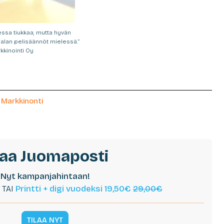
ssa tiukkaa, mutta hyvän
 alan pelisäännöt mielessä.”
kkinointi Oy
,
Markkinonti
laa Juomaposti
Nyt kampanjahintaan!
TAI
Printti + digi vuodeksi 19,50€
29,00€
TILAA NYT