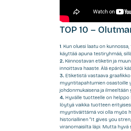
TOP 10 – Olutma
1
. Kun oluesi laatu on kunnossa
käyttää apuna testiryhmää, sillä 
2.
Kiinnostavan etiketin ja muun
innoittava haaste. Älä epäröi k
3.
Etiketistä vastaava graafikk
myyntitapahtumien osastoille 
johdonmukaisena ja ilmeeltään 
4.
Hyvälle tuotteelle on helppo ke
löytyä vaikka tuotteen erityis
myyntiväittämä voi olla myös ha
historiallinen ”It gives you str
viranomaisilta läpi. Mutta hyvä