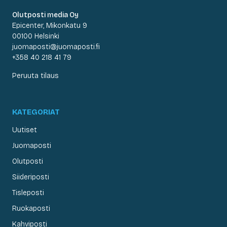
Olutposti media Oy
Epicenter, Mikonkatu 9
00100 Helsinki
juomaposti@juomaposti.fi
+358 40 218 41 79
Peruuta tilaus
KATEGORIAT
Uutiset
Juomaposti
Olutposti
Siideriposti
Tisleposti
Ruokaposti
Kahviposti