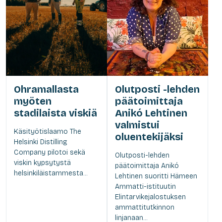
Ohramallasta
Olutposti -lehden
myöten
päätoimittaja
stadilaista viskiä
Anikó Lehtinen
valmistui
Käsityötislaamo The
oluentekijäksi
Helsinki Distilling
Company pilotoi sekä
Olutposti-lehden
viskin kypsytystä
päätoimittaja Anikó
helsinkiläistammesta...
Lehtinen suoritti Hämeen
Ammatti-istituutin
Elintarvikejalostuksen
ammattitutkinnon
linjanaan...