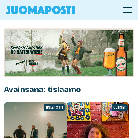
Avainsana: tislaamo
TISLEPOSTI
UUTISET