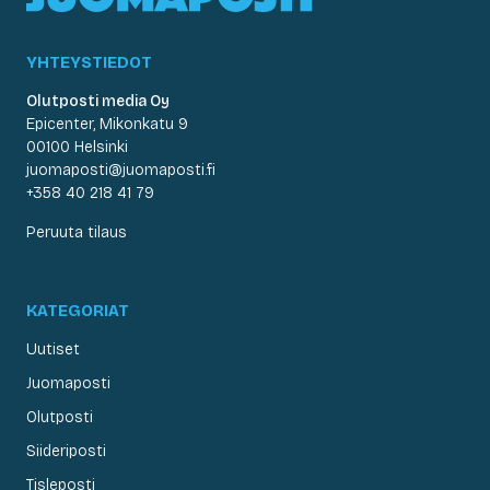
YHTEYSTIEDOT
Olutposti media Oy
Epicenter, Mikonkatu 9
00100 Helsinki
juomaposti@juomaposti.fi
+358 40 218 41 79
Peruuta tilaus
KATEGORIAT
Uutiset
Juomaposti
Olutposti
Siideriposti
Tisleposti