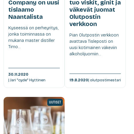
Company on uusi
tuo viskit, ginit ja
tislaamo
väkevät juomat
Naantalista
Olutpostin
verkkoon
Kyseessä on perheyritys,
jonka toiminnassa on
Pian Olutpostin verkkoon
mukana master distiller
avattava Tisleposti on
Timo...
uusi kotimainen väkeviin
alkoholijuomiin...
30.11.2020
| Jari "cyde" Hyttinen
19.8.2020
| olutpostimestari
UUTISET