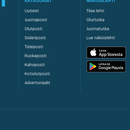
KATEGORIAT
NÄKÖISLEHTI
Uutiset
Tilaa lehti
Juomaposti
Oluttutka
Olutposti
Juomatutka
Siideriposti
Lue näköislehti
Tisleposti
Ruokaposti
Kahviposti
Kotiolutposti
Advertoriaalit