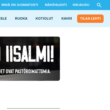
MIKÄ ON JUOMAPOSTI
NÄKÖISLEHTI
KIRJAUDU
ISLE
RUOKA
KOTIOLUT
KAHVI
TILAA LEHTI