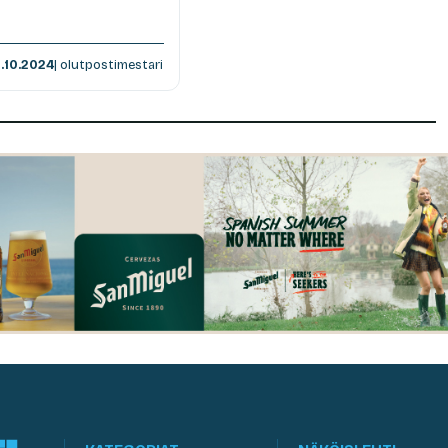
.10.2024
| olutpostimestari