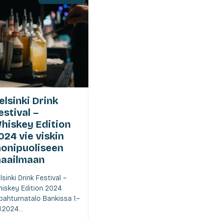
elsinki Drink
estival –
hiskey Edition
024 vie viskin
onipuoliseen
aailmaan
lsinki Drink Festival –
iskey Edition 2024
pahtumatalo Bankissa 1.–
1.2024...