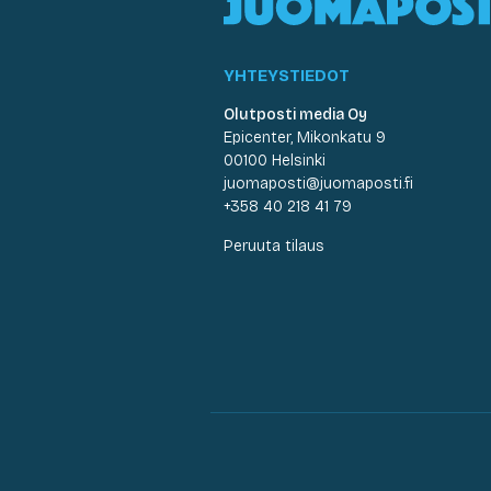
YHTEYSTIEDOT
Olutposti media Oy
Epicenter, Mikonkatu 9
00100 Helsinki
juomaposti@juomaposti.fi
+358 40 218 41 79
Peruuta tilaus