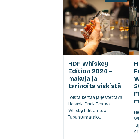
HDF Whiskey
H
Edition 2024 –
F
makuja ja
W
tarinoita viskistä
2
m
Toista kertaa järjestettävä
m
Helsinki Drink Festival
Whisky Edition tuo
He
Tapahtumatalo...
Wh
Ta
2.1