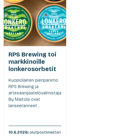
RPS Brewing toi
markkinoille
lonkerosorbetit
Kuopiolainen pienpanimo
RPS Brewing ja
artesaanijäätelövalmistaja
By Maitola ovat
lanseeranneet...
10.6.2026
| olutpostimestari