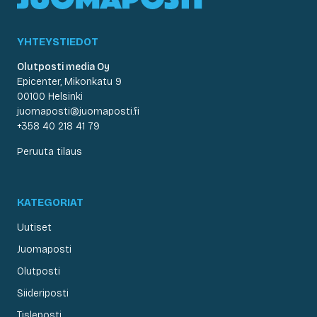
YHTEYSTIEDOT
Olutposti media Oy
Epicenter, Mikonkatu 9
00100 Helsinki
juomaposti@juomaposti.fi
+358 40 218 41 79
Peruuta tilaus
KATEGORIAT
Uutiset
Juomaposti
Olutposti
Siideriposti
Tisleposti