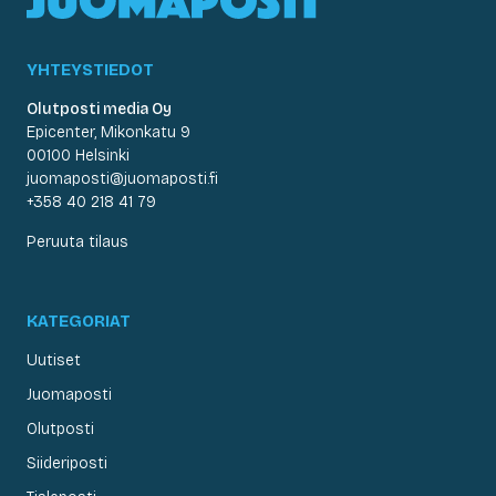
YHTEYSTIEDOT
Olutposti media Oy
Epicenter, Mikonkatu 9
00100 Helsinki
juomaposti@juomaposti.fi
+358 40 218 41 79
Peruuta tilaus
KATEGORIAT
Uutiset
Juomaposti
Olutposti
Siideriposti