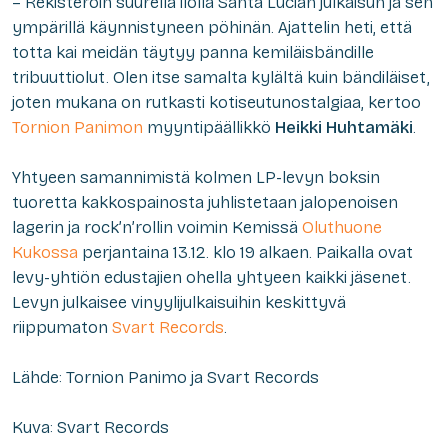
– Rekisteröin suurella ilolla Santa Lucian julkaisun ja sen
ympärillä käynnistyneen pöhinän. Ajattelin heti, että
totta kai meidän täytyy panna kemiläisbändille
tribuuttiolut. Olen itse samalta kylältä kuin bändiläiset,
joten mukana on rutkasti kotiseutunostalgiaa, kertoo
Tornion Panimon
myyntipäällikkö
Heikki Huhtamäki
.
Yhtyeen samannimistä kolmen LP-levyn boksin
tuoretta kakkospainosta juhlistetaan jalopenoisen
lagerin ja rock’n’rollin voimin Kemissä
Oluthuone
Kukossa
perjantaina 13.12. klo 19 alkaen. Paikalla ovat
levy-yhtiön edustajien ohella yhtyeen kaikki jäsenet.
Levyn julkaisee vinyylijulkaisuihin keskittyvä
riippumaton
Svart Records
.
Lähde: Tornion Panimo ja Svart Records
Kuva: Svart Records