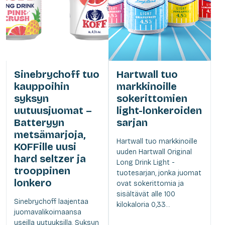
Sinebrychoff tuo
Hartwall tuo
kauppoihin
markkinoille
syksyn
sokerittomien
uutuusjuomat –
light-lonkeroiden
Batteryyn
sarjan
metsämarjoja,
Hartwall tuo markkinoille
KOFFille uusi
uuden Hartwall Original
hard seltzer ja
Long Drink Light -
trooppinen
tuotesarjan, jonka juomat
lonkero
ovat sokerittomia ja
sisältävät alle 100
Sinebrychoff laajentaa
kilokaloria 0,33...
juomavalikoimaansa
useilla uutuuksilla. Syksyn