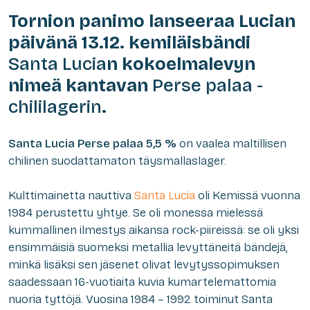
Tornion panimo lanseeraa Lucian
päivänä 13.12. kemiläisbändi
Santa Lucia
n kokoelmalevyn
nimeä kantavan
Perse palaa -
chililagerin
.
Santa Lucia Perse palaa 5,5 %
on vaalea maltillisen
chilinen suodattamaton täysmallaslager.
Kulttimainetta nauttiva
Santa Lucia
oli Kemissä vuonna
1984 perustettu yhtye. Se oli monessa mielessä
kummallinen ilmestys aikansa rock-piireissä: se oli yksi
ensimmäisiä suomeksi metallia levyttäneitä bändejä,
minkä lisäksi sen jäsenet olivat levytyssopimuksen
saadessaan 16-vuotiaita kuvia kumartelemattomia
nuoria tyttöjä. Vuosina 1984 – 1992 toiminut Santa