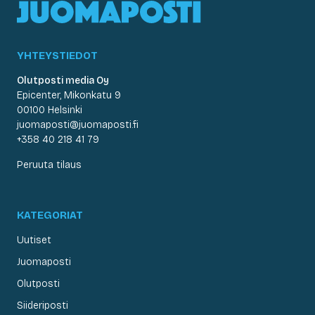
YHTEYSTIEDOT
Olutposti media Oy
Epicenter, Mikonkatu 9
00100 Helsinki
juomaposti@juomaposti.fi
+358 40 218 41 79
Peruuta tilaus
KATEGORIAT
Uutiset
Juomaposti
Olutposti
Siideriposti