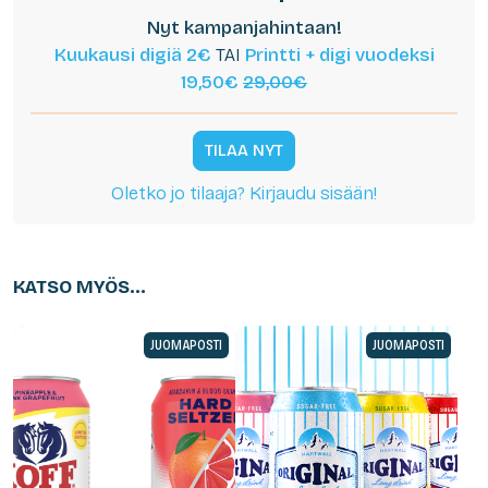
Nyt kampanjahintaan!
Kuukausi digiä 2€
TAI
Printti + digi vuodeksi
19,50€
29,00€
TILAA NYT
Oletko jo tilaaja? Kirjaudu sisään!
KATSO MYÖS...
JUOMAPOSTI
JUOMAPOSTI