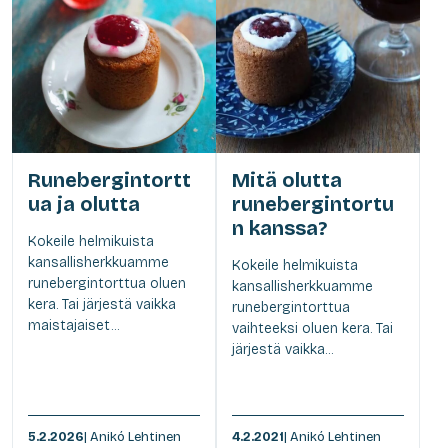
Runebergintortt
Mitä olutta
ua ja olutta
runebergintortu
n kanssa?
Kokeile helmikuista
kansallisherkkuamme
Kokeile helmikuista
runebergintorttua oluen
kansallisherkkuamme
kera. Tai järjestä vaikka
runebergintorttua
maistajaiset...
vaihteeksi oluen kera. Tai
järjestä vaikka...
5.2.2026
| Anikó Lehtinen
4.2.2021
| Anikó Lehtinen