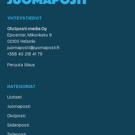
YHTEYSTIEDOT
Olutposti media Oy
Epicenter, Mikonkatu 9
00100 Helsinki
juomaposti@juomaposti.fi
+358 40 218 41 79
Peruuta tilaus
KATEGORIAT
Uutiset
Juomaposti
Olutposti
Siideriposti
Tisleposti