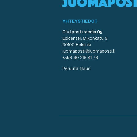
YHTEYSTIEDOT
Olutposti media Oy
Epicenter, Mikonkatu 9
00100 Helsinki
juomaposti@juomaposti.fi
+358 40 218 41 79
Peruuta tilaus