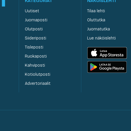
KATEGORIAT
NÄKÖISLEHTI
Uutiset
Tilaa lehti
Juomaposti
Oluttutka
Olutposti
Juomatutka
Siideriposti
Lue näköislehti
Tisleposti
Ruokaposti
Kahviposti
Kotiolutposti
Advertoriaalit