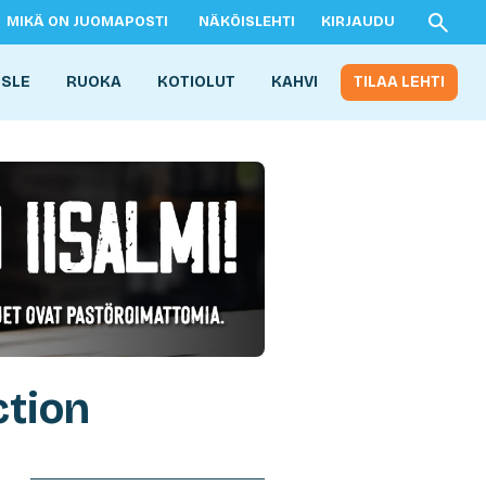
MIKÄ ON JUOMAPOSTI
NÄKÖISLEHTI
KIRJAUDU
ISLE
RUOKA
KOTIOLUT
KAHVI
TILAA LEHTI
ction