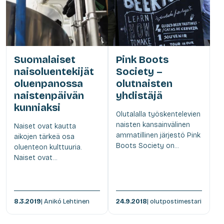
Suomalaiset
Pink Boots
naisoluentekijät
Society –
oluenpanossa
olutnaisten
naistenpäivän
yhdistäjä
kunniaksi
Olutalalla työskentelevien
naisten kansainvälinen
Naiset ovat kautta
ammatillinen järjestö Pink
aikojen tärkeä osa
Boots Society on...
oluenteon kulttuuria.
Naiset ovat...
8.3.2019
| Anikó Lehtinen
24.9.2018
| olutpostimestari