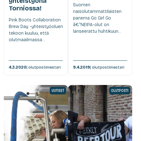
yhteistyönä
Suomen
Torniossa!
naisolutammattilaisten
panema Go Girl Go
Pink Boots Collaboration
â€“NEIPA-olut on
Brew Day -yhteistyöoluen
lanseerattu huhtikuun...
tekoon kuuluu, että
olutmaailmassa...
4.3.2020
| olutpostimestari
9.4.2019
| olutpostimestari
UUTISET
OLUTPOSTI