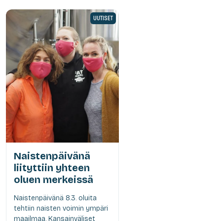
UUTISET
Naistenpäivänä
liityttiin yhteen
oluen merkeissä
Naistenpäivänä 8.3. oluita
tehtiin naisten voimin ympäri
maailmaa. Kansainväliset