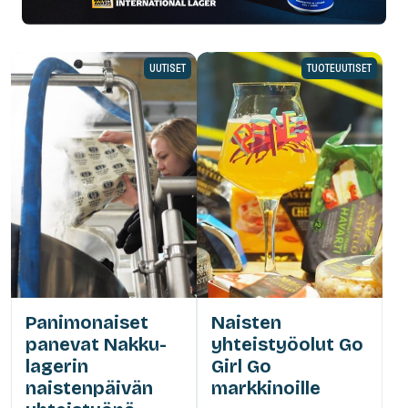
UUTISET
TUOTEUUTISET
Panimonaiset
Naisten
panevat Nakku-
yhteistyöolut Go
lagerin
Girl Go
naistenpäivän
markkinoille