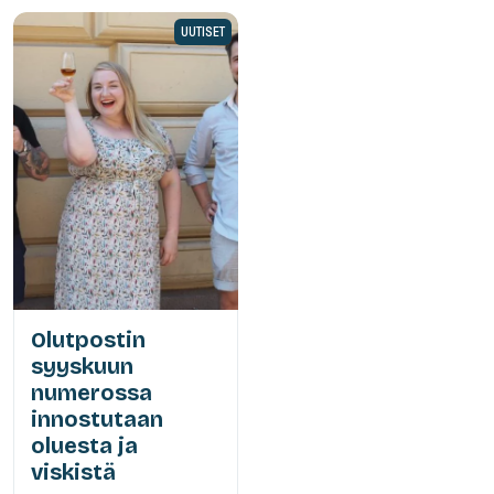
UUTISET
Olutpostin
syyskuun
numerossa
innostutaan
oluesta ja
viskistä