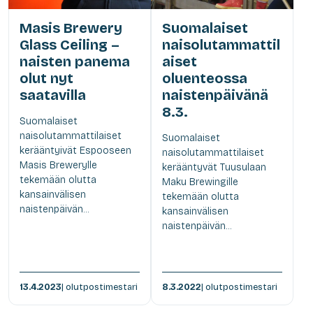
Masis Brewery
Suomalaiset
Glass Ceiling –
naisolutammattil
naisten panema
aiset
olut nyt
oluenteossa
saatavilla
naistenpäivänä
8.3.
Suomalaiset
naisolutammattilaiset
Suomalaiset
kerääntyivät Espooseen
naisolutammattilaiset
Masis Brewerylle
kerääntyvät Tuusulaan
tekemään olutta
Maku Brewingille
kansainvälisen
tekemään olutta
naistenpäivän...
kansainvälisen
naistenpäivän...
13.4.2023
| olutpostimestari
8.3.2022
| olutpostimestari