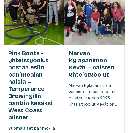
Pink Boots -
Narvan
yhteistyöolut
Kyläpanimon
nostaa esiin
Kevät – naisten
panimoalan
yhteistyöolut
naisia –
Narvan Kyläpanimolla
Temperance
valmistettu panimoalan
Brewingillä
naisten vuoden 2025
pantiin kesäksi
yhteistyöolut Kevät on...
West Coast
pilsner
Suomalaiset panimo- ja