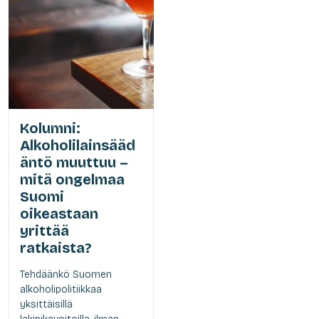
Kolumni:
Alkoholilainsääd
äntö muuttuu –
mitä ongelmaa
Suomi
oikeastaan
yrittää
ratkaista?
Tehdäänkö Suomen
alkoholipolitiikkaa
yksittäisillä