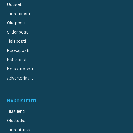
Uutiset
Juomaposti
Olutposti
Siideriposti
Tisleposti
Ruokaposti
Kahviposti
Kotiolutposti
Advertoriaalit
NÄKÖISLEHTI
Tilaa lehti
Oluttutka
Juomatutka