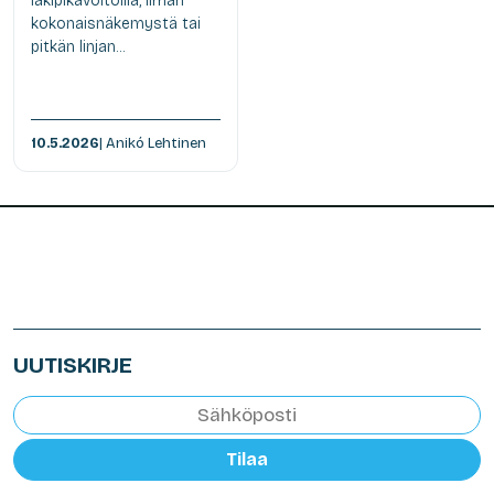
lakipikavoitoilla, ilman
kokonaisnäkemystä tai
pitkän linjan...
10.5.2026
| Anikó Lehtinen
UUTISKIRJE
Tilaa