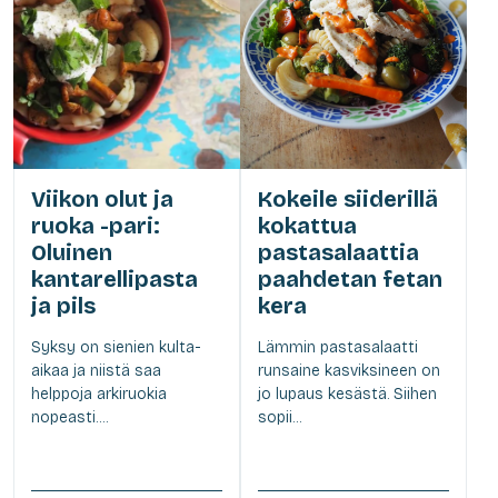
Viikon olut ja
Kokeile siiderillä
ruoka -pari:
kokattua
Oluinen
pastasalaattia
kantarellipasta
paahdetan fetan
ja pils
kera
Syksy on sienien kulta-
Lämmin pastasalaatti
aikaa ja niistä saa
runsaine kasviksineen on
helppoja arkiruokia
jo lupaus kesästä. Siihen
nopeasti....
sopii...