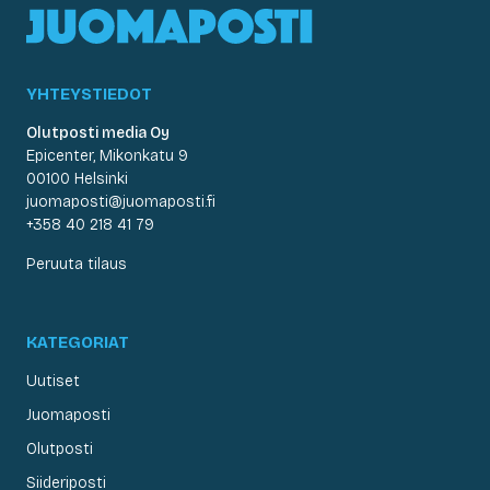
YHTEYSTIEDOT
Olutposti media Oy
Epicenter, Mikonkatu 9
00100 Helsinki
juomaposti@juomaposti.fi
+358 40 218 41 79
Peruuta tilaus
KATEGORIAT
Uutiset
Juomaposti
Olutposti
Siideriposti