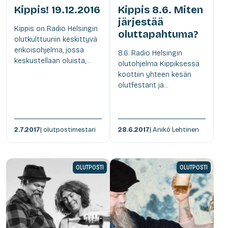
Kippis! 19.12.2016
Kippis 8.6. Miten
järjestää
Kippis on Radio Helsingin
oluttapahtuma?
olutkulttuuriin keskittyvä
erikoisohjelma, jossa
8.6. Radio Helsingin
keskustellaan oluista,...
olutohjelma Kippiksessä
koottiin yhteen kesän
olutfestarit ja...
2.7.2017
| olutpostimestari
28.6.2017
| Anikó Lehtinen
OLUTPOSTI
OLUTPOSTI