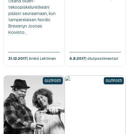
Osana oluen-
tekoopiskeluretkeäni
pääsin seuraamaan, kun
tamperelaisen Nordic
Breweryn Joonas
Koivisto...
31.12.2017
| Anikó Lehtinen
6.8.2017
| olutpostimestari
OLUTPOSTI
OLUTPOSTI