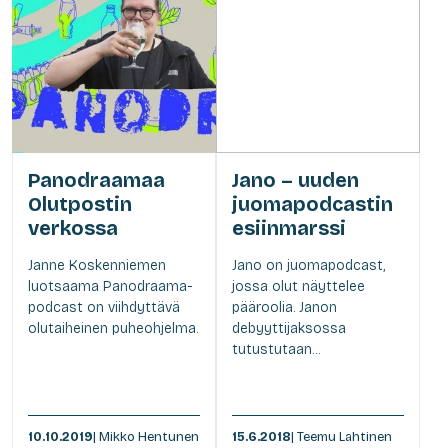
Panodraamaa
Jano – uuden
Olutpostin
juomapodcastin
verkossa
esiinmarssi
Janne Koskenniemen
Jano on juomapodcast,
luotsaama Panodraama-
jossa olut näyttelee
podcast on viihdyttävä
pääroolia. Janon
olutaiheinen puheohjelma.
debyyttijaksossa
tutustutaan...
10.10.2019
| Mikko Hentunen
15.6.2018
| Teemu Lahtinen