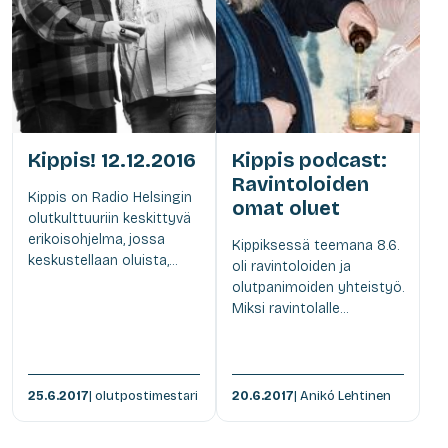
Kippis! 12.12.2016
Kippis podcast:
Ravintoloiden
Kippis on Radio Helsingin
omat oluet
olutkulttuuriin keskittyvä
erikoisohjelma, jossa
Kippiksessä teemana 8.6.
keskustellaan oluista,...
oli ravintoloiden ja
olutpanimoiden yhteistyö.
Miksi ravintolalle...
25.6.2017
| olutpostimestari
20.6.2017
| Anikó Lehtinen