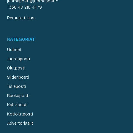
juomaposti@juomaposti.fi
+358 40 218 41 79
Peruuta tilaus
KATEGORIAT
Uutiset
Juomaposti
Olutposti
Siideriposti
Tisleposti
Ruokaposti
Kahviposti
Kotiolutposti
Advertoriaalit