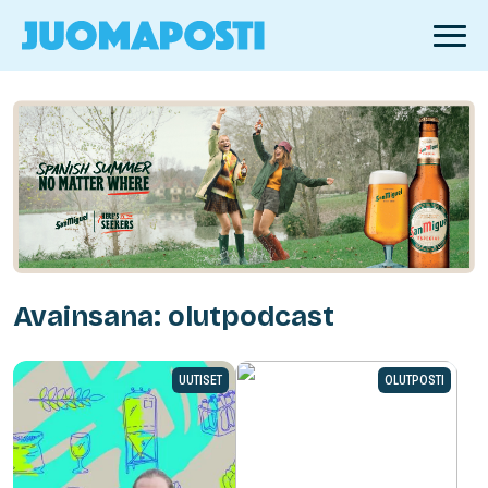
Avainsana: olutpodcast
UUTISET
OLUTPOSTI