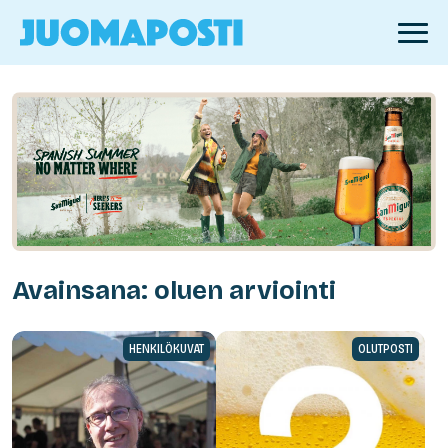
Avainsana: oluen arviointi
HENKILÖKUVAT
OLUTPOSTI