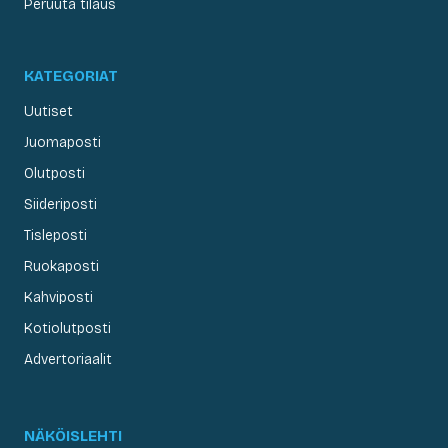
Peruuta tilaus
KATEGORIAT
Uutiset
Juomaposti
Olutposti
Siideriposti
Tisleposti
Ruokaposti
Kahviposti
Kotiolutposti
Advertoriaalit
NÄKÖISLEHTI