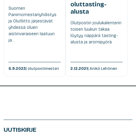
oluttasting-
Suomen
alusta
Panimomestariyhdistys
ja Olutliitto järjestävät
Olutpostin joulukalenterin
yhdessä oluen
toisen luukun takaa
aistinvaraiseen laatuun
löytyy näppärä tasting-
ja...
alusta ja aromipyörä.
6.9.2023
| olutpostimestari
2.12.2021
| Anikó Lehtinen
UUTISKIRJE