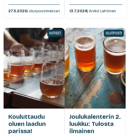
27.5.2026
| olutpostimestari
13.7.2024
| Anikó Lehtinen
UUTISET
OLUTPOSTI
Kouluttaudu
Joulukalenterin 2.
oluen laadun
luukku: Tulosta
parissa!
ilmainen