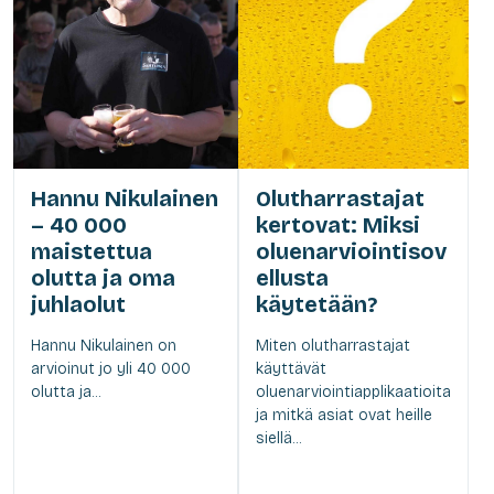
Hannu Nikulainen
Olutharrastajat
– 40 000
kertovat: Miksi
maistettua
oluenarviointisov
olutta ja oma
ellusta
juhlaolut
käytetään?
Hannu Nikulainen on
Miten olutharrastajat
arvioinut jo yli 40 000
käyttävät
olutta ja...
oluenarviointiapplikaatioita
ja mitkä asiat ovat heille
siellä...