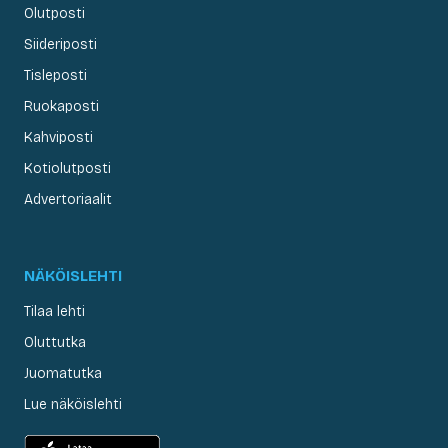
Olutposti
Siideriposti
Tisleposti
Ruokaposti
Kahviposti
Kotiolutposti
Advertoriaalit
NÄKÖISLEHTI
Tilaa lehti
Oluttutka
Juomatutka
Lue näköislehti