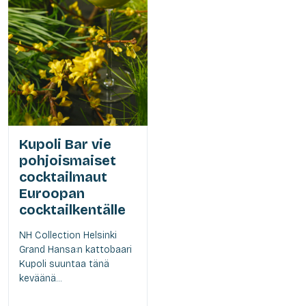
Kupoli Bar vie
pohjoismaiset
cocktailmaut
Euroopan
cocktailkentälle
NH Collection Helsinki
Grand Hansa:n kattobaari
Kupoli suuntaa tänä
keväänä...