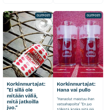
OLUTPOSTI
OLUTPOSTI
Korkinmurtajat:
Korkinmurtajat:
”Ei sillä ole
Hana vai pullo
mitään väliä,
”Hanaolut maistuu ihan
mitä jatkoilla
vatsahapoilta” ”En juo
juo.”
tölkistä, koska siitä jää...