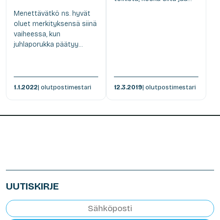
Menettävätkö ns. hyvät
oluet merkityksensä siinä
vaiheessa, kun
juhlaporukka päätyy...
1.1.2022
| olutpostimestari
12.3.2019
| olutpostimestari
UUTISKIRJE