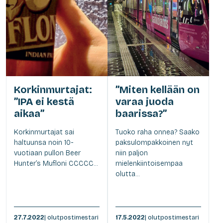
Korkinmurtajat:
”Miten kellään on
”IPA ei kestä
varaa juoda
aikaa”
baarissa?”
Korkinmurtajat sai
Tuoko raha onnea? Saako
haltuunsa noin 10-
paksulompakkoinen nyt
vuotiaan pullon Beer
niin paljon
Hunter’s Mufloni CCCCC...
mielenkiintoisempaa
olutta...
27.7.2022
| olutpostimestari
17.5.2022
| olutpostimestari