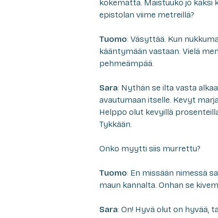
kokematta. Maistuuko jo kaksi ke
epistolan viime metreillä?
Tuomo
: Väsyttää. Kun nukkum
kääntymään vastaan. Vielä menee
pehmeämpää.
Sara
: Nythän se ilta vasta alk
avautumaan itselle. Kevyt marj
Helppo olut kevyillä prosenteilla
Tykkään.
Onko myytti siis murrettu?
Tuomo
: En missään nimessä sanois
maun kannalta. Onhan se kive
Sara
: On! Hyvä olut on hyvää, 