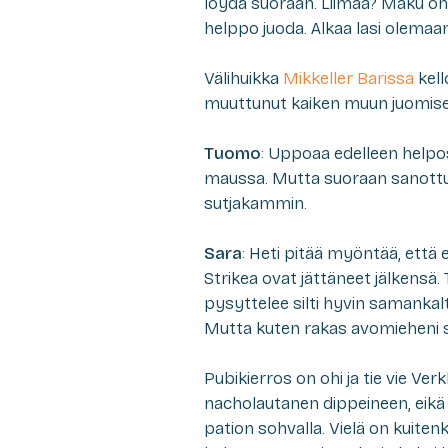
löydä suoraan. Liimaa? Maku on 
helppo juoda. Alkaa lasi olemaa
Välihuikka
Mikkeller Barissa
kell
muuttunut kaiken muun juomise
Tuomo
: Uppoaa edelleen help
maussa. Mutta suoraan sanottuna
sutjakammin.
Sara
: Heti pitää myöntää, että 
Strikea ovat jättäneet jälkensä
pysyttelee silti hyvin samankal
Mutta kuten rakas avomieheni san
Pubikierros on ohi ja tie vie Ve
nacholautanen dippeineen, eikä
pation sohvalla. Vielä on kuite