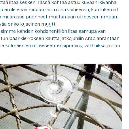
ättää iltaa kesken. Tässä kohtaa astuu kuvaan ikivanha
a ei ole enää mitään väliä siinä vaiheessa, kun lukemat
iden määrässä pyörineet muutamaan otteeseen ympäri.
lvää onko kyseinen myytti
urasimme kahden kohdehenkilön iltaa aamupäivän
tetun baarikierroksen kautta jatkojuhliin Arabianrantaan.
 kolmeen eri otteeseen: ensipuraisu, välihuikka ja illan