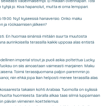
selkeästi vadelmaisempi. Ei mikään överihapan. Tosi
n tyhjä jo. Kiva hapanolut, mutta ei oma lemppari.
o 19:00. Nyt kyseessä hanaversio. Onko maku
n ja röökaamisen jälkeen?
osti. En huomaa sinänsä mitään suurta muutosta
 aurinkoisella terassilla kaikki uppoaa alas entistä
edellinen imperial stout ja puoli askia poltettua Lucky
. Tuoksu on siis ainoastaan vaimeasti marjainen. Maku
taisena. Toimii terassijuomana paljon paremmin jo.
oi, niin ehkä jopa liian helposti menee terassilla alas.
rkkosaaresta takaisin kohti Arabiaa. Tuomolla on sylissä
 huolta huomisesta. Saralla alkaa taas silmä luppamaan
nkin päivän viimeinen koettelemus