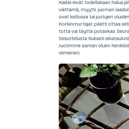
Kaikki eivät todellakaan halua j
väittämä, myytti: juoman laadull
ovat kellossa tai juotujen olu
Korkinmurtajat päätti ottaa se
totta vai täyttä potaskaa. Se
tissuttelusta tiukasti aikataulu
Juotimme saman oluen henkilöille
viimeinen.