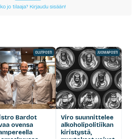
ko jo tilaaja? Kirjaudu sisään!
OLUTPOSTI
JUOMAPOSTI
istro Bardot
Viro suunnittelee
vaa ovensa
alkoholipolitiikan
ampereella
kiristystä,