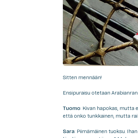
Sitten mennään!
Ensipuraisu otetaan Arabianrann
Tuomo
: Kivan hapokas, mutta ei
että onko tunkkainen, mutta ra
Sara
: Piimämäinen tuoksu. Ihan