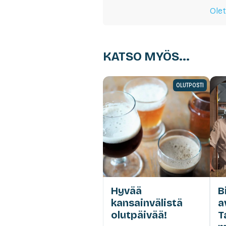
Olet
KATSO MYÖS...
OLUTPOSTI
Hyvää
B
kansainvälistä
a
olutpäivää!
T