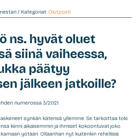
imestari / Kategoriat:
Olutposti
 ns. hyvät oluet
ä siinä vaiheessa,
rukka päätyy
en jälkeen jatkoille?
i-lehden numerossa 3/2021.
 laskeneet synkän kätensä yllemme. Se tarkoittaa toki
ovensa kiinni aikaisemmin ja ihmiset kokoontuvat joko
jatkamaan yötään. Ollaanhan nyt kuitenkin rehellisiä.