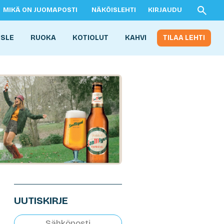
MIKÄ ON JUOMAPOSTI
NÄKÖISLEHTI
KIRJAUDU
ISLE
RUOKA
KOTIOLUT
KAHVI
TILAA LEHTI
UUTISKIRJE