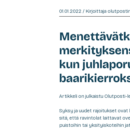
01.01.2022 / Kirjoittaja olutpost
Menettävätkö
merkityksens
kun juhlapo
baarikierroks
Artikkeli on julkaistu Olutpost
Syksy ja uudet rajoitukset ovat
sitä, että ravintolat laittavat 
puistoihin tai yksityiskoteihin 