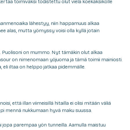
rtaa toimivaksi todistettu olut vielä koekaksikolle
aanmenoaika lähestyy, niin happamuus alkaa
 alas, mutta yömyssy voisi olla kyllä jotain
aa. Puolisoni on mummo. Nyt tämäkin olut alkaa
asour on nimenomaan yöjuoma ja tämä toimii mainiosti.
, eli iltaa on helppo jatkaa pidemmälle.
i, että illan viimeisillä hitailla ei olisi mitään väliä
mpi mennä nukkumaan hyvä maku suussa.
tai jopa parempaa yön tunneilla. Aamulla maistuu