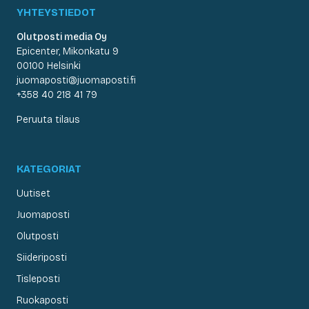
YHTEYSTIEDOT
Olutposti media Oy
Epicenter, Mikonkatu 9
00100 Helsinki
juomaposti@juomaposti.fi
+358 40 218 41 79
Peruuta tilaus
KATEGORIAT
Uutiset
Juomaposti
Olutposti
Siideriposti
Tisleposti
Ruokaposti