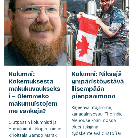
Kolumni:
Kolumni: Niksejä
Kokemuksesta
ympäristöystävä
makukuvaukseks
llisempään
i – Olemmeko
pienpanimoon
makumuistojem
Kirjeenvaihtajamme,
me vankeja?
kanadalaisessa The Indie
Alehouse -panimossa
Olutpostin kolumnisti ja
oluentekijänä
Humaloidut -blogin toinen
työskentelevä Cristoffer
kirjoittaja Sampo Marski