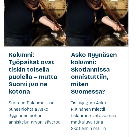
Kolumni:
Asko Ryynäsen
Työpaikat ovat
kolumni:
tiskin toisella
Skotlannissa
puolella – mutta
onnistuttiin,
Suomi juo ne
miten
kotona
Suomessa?
Suomen Tislaamoliiton
Tislaajaguru Asko
puheenjohtaja Asko
Ryynänen miettii
Ryynänen pohtii
tislaamon vetovoimaa
anniskelun arvonlisäveroa.
matkailuvalttina
Skotlannin malliin.