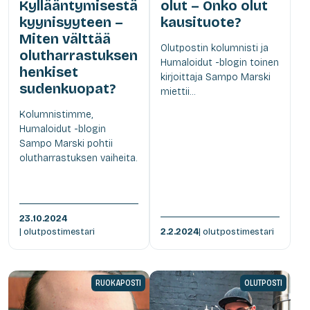
Kyllääntymisestä
olut – Onko olut
kyynisyyteen –
kausituote?
Miten välttää
Olutpostin kolumnisti ja
olutharrastuksen
Humaloidut -blogin toinen
henkiset
kirjoittaja Sampo Marski
sudenkuopat?
miettii...
Kolumnistimme,
Humaloidut -blogin
Sampo Marski pohtii
olutharrastuksen vaiheita.
23.10.2024
| olutpostimestari
2.2.2024
| olutpostimestari
RUOKAPOSTI
OLUTPOSTI