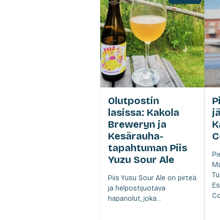
Olutpostin
P
lasissa: Kakola
j
Breweryn ja
K
Kesärauha-
C
tapahtuman Piis
Pi
Yuzu Sour Ale
Ma
Tu
Piis Yusu Sour Ale on pirteä
Es
ja helpostijuotava
C
hapanolut, joka...