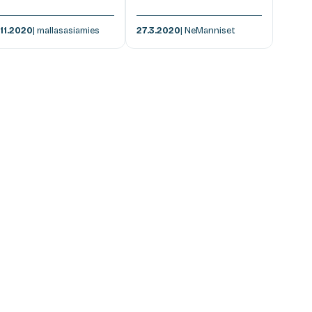
.11.2020
| mallasasiamies
27.3.2020
| NeManniset