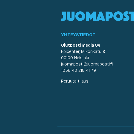
YHTEYSTIEDOT
Olutposti media Oy
Epicenter, Mikonkatu 9
00100 Helsinki
juomaposti@juomaposti.fi
+358 40 218 41 79
Peruuta tilaus