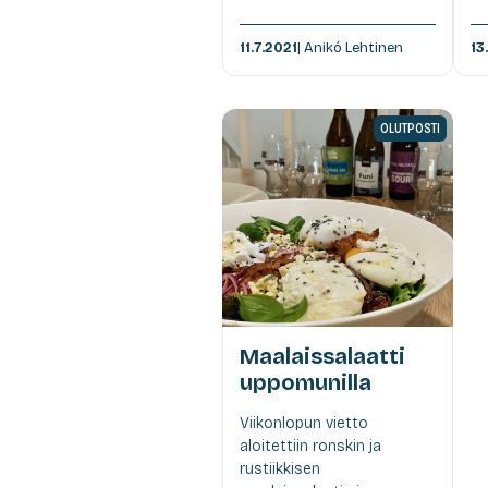
11.7.2021
| Anikó Lehtinen
13
OLUTPOSTI
Maalaissalaatti
uppomunilla
Viikonlopun vietto
aloitettiin ronskin ja
rustiikkisen