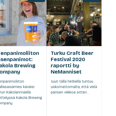
ienpanimoliiton
Turku Craft Beer
äsenpanimot:
Festival 2020
akola Brewing
raportti by
ompany
NeManniset
enpanimoliiton
Juuri tällä hetkellä tuntuu
llasasiamies käväisi
uskomattomalta, että vielä
run Kakolanmäellä.
parisen viikkoa sitten...
ittelyssä Kakola Brewing
ompany.