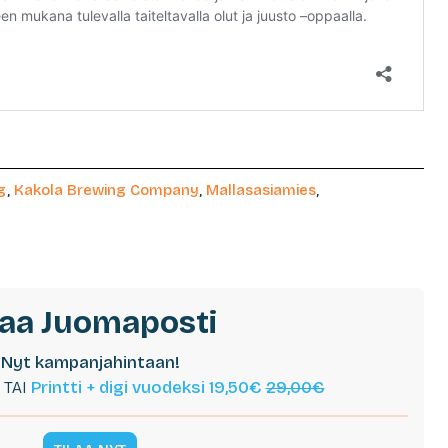
g
,
Kakola Brewing Company
,
Mallasasiamies
,
laa Juomaposti
Nyt kampanjahintaan!
TAI
Printti + digi vuodeksi 19,50€
29,00€