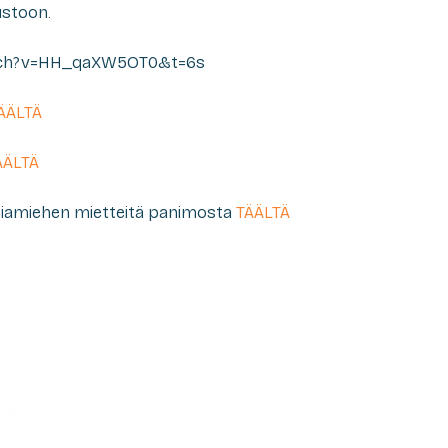
ustoon.
tch?v=HH_qaXW5OT0&t=6s
ÄÄLTÄ
ÄÄLTÄ
iamiehen mietteitä panimosta
TÄÄLTÄ