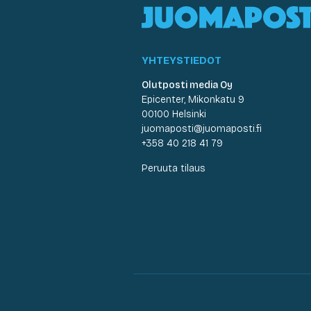
YHTEYSTIEDOT
Olutposti media Oy
Epicenter, Mikonkatu 9
00100 Helsinki
juomaposti@juomaposti.fi
+358 40 218 41 79
Peruuta tilaus