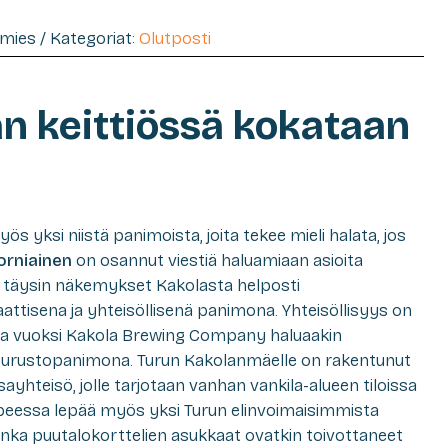
iamies / Kategoriat:
Olutposti
an keittiössä kokataan
ös yksi niistä panimoista, joita tekee mieli halata, jos
orniainen
on osannut viestiä haluamiaan asioita
tan täysin näkemykset Kakolasta helposti
ttisena ja yhteisöllisenä panimona. Yhteisöllisyys on
nka vuoksi Kakola Brewing Company haluaakin
apurustopanimona. Turun Kakolanmäelle on rakentunut
sayhteisö, jolle tarjotaan vanhan vankila-alueen tiloissa
upeessa lepää myös yksi Turun elinvoimaisimmista
onka puutalokorttelien asukkaat ovatkin toivottaneet