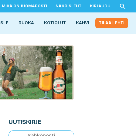
MIKÄ ON JUOMAPOSTI
NÄKÖISLEHTI
KIRJAUDU
ISLE
RUOKA
KOTIOLUT
KAHVI
TILAA LEHTI
UUTISKIRJE