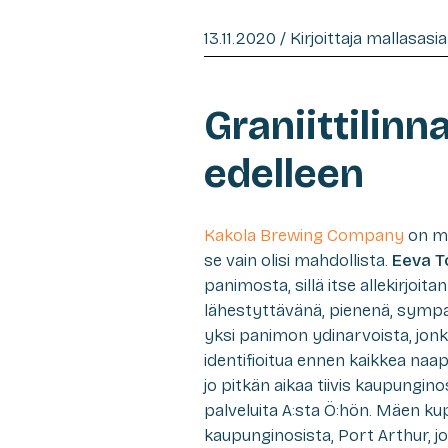
13.11.2020 / Kirjoittaja mallasas
Graniittilinn
edelleen
Kakola Brewing Company
on my
se vain olisi mahdollista.
Eeva T
panimosta, sillä itse allekirjoi
lähestyttävänä, pienenä, sympaa
yksi panimon ydinarvoista, jo
identifioitua ennen kaikkea na
jo pitkän aikaa tiivis kaupungino
palveluita A:sta Ö:hön. Mäen k
kaupunginosista, Port Arthur, j