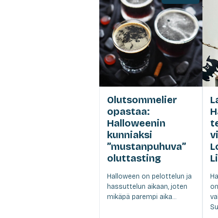
Olutsommelier
L
opastaa:
H
Halloweenin
t
kunniaksi
v
”mustanpuhuva”
L
oluttasting
L
Halloween on pelottelun ja
Ha
hassuttelun aikaan, joten
on
mikäpä parempi aika...
va
Su