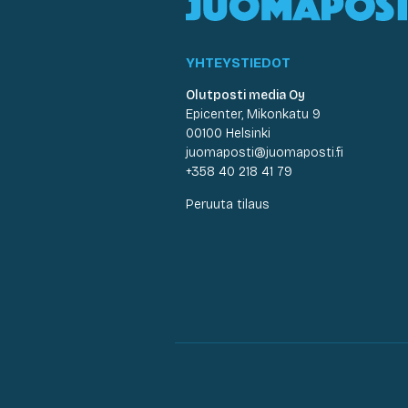
YHTEYSTIEDOT
Olutposti media Oy
Epicenter, Mikonkatu 9
00100 Helsinki
juomaposti@juomaposti.fi
+358 40 218 41 79
Peruuta tilaus