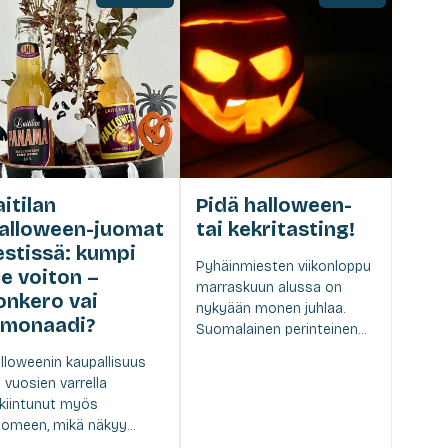
aitilan
Pidä halloween-
alloween-juomat
tai kekritasting!
estissä: kumpi
Pyhäinmiesten viikonloppu
ie voiton –
marraskuun alussa on
onkero vai
nykyään monen juhlaa.
imonaadi?
Suomalainen perinteinen...
lloweenin kaupallisuus
 vuosien varrella
kiintunut myös
omeen, mikä näkyy...