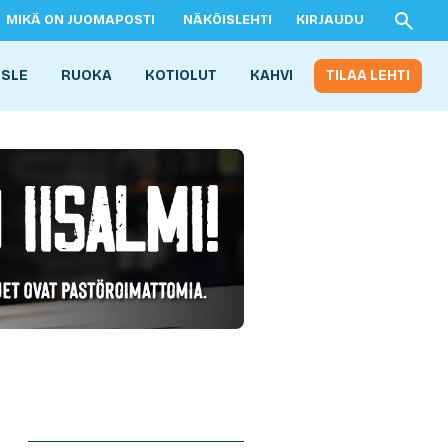
MIKÄ ON JUOMAPOSTI
NÄKÖISLEHTI
KIRJAUDU
ISLE
RUOKA
KOTIOLUT
KAHVI
TILAA LEHTI