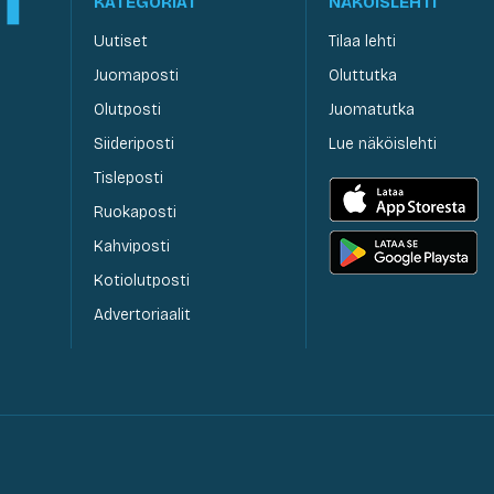
KATEGORIAT
NÄKÖISLEHTI
Uutiset
Tilaa lehti
Juomaposti
Oluttutka
Olutposti
Juomatutka
Siideriposti
Lue näköislehti
Tisleposti
Ruokaposti
Kahviposti
Kotiolutposti
Advertoriaalit