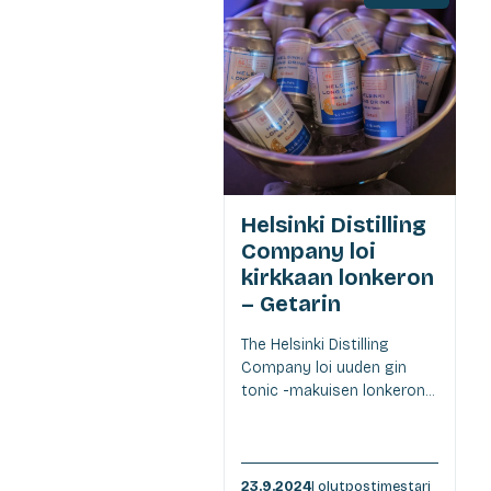
Helsinki Distilling
Company loi
kirkkaan lonkeron
– Getarin
The Helsinki Distilling
Company loi uuden gin
tonic -makuisen lonkeron...
23.9.2024
| olutpostimestari