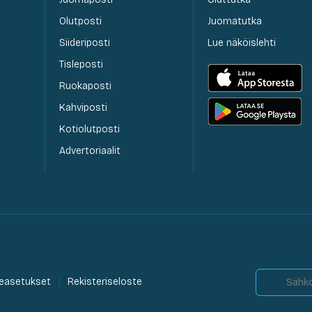
Olutposti
Juomatutka
Siideriposti
Lue näköislehti
Tisleposti
Ruokaposti
Kahviposti
Kotiolutposti
Advertoriaalit
easetukset
Rekisteriseloste