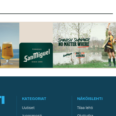
KATEGORIAT
NÄKÖISLEHTI
Uutiset
Tilaa lehti
Juomaposti
Oluttutka