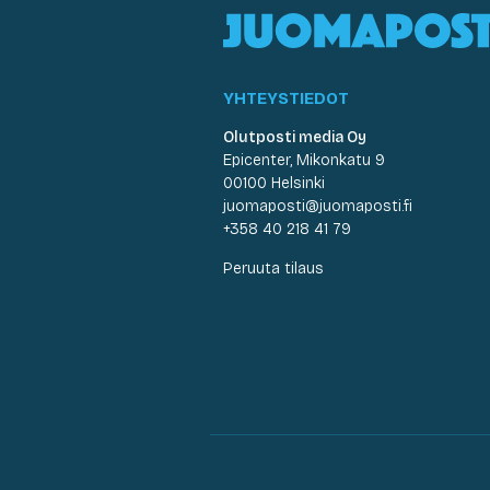
YHTEYSTIEDOT
Olutposti media Oy
Epicenter, Mikonkatu 9
00100 Helsinki
juomaposti@juomaposti.fi
+358 40 218 41 79
Peruuta tilaus