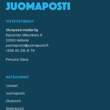
YHTEYSTIEDOT
Olutposti media Oy
Epicenter, Mikonkatu 9
00100 Helsinki
juomaposti@juomaposti.fi
+358 40 218 41 79
Peruuta tilaus
KATEGORIAT
Uutiset
Juomaposti
Olutposti
Siideriposti