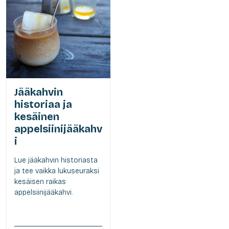
Jääkahvin
historiaa ja
kesäinen
appelsiinijääkahv
i
Lue jääkahvin historiasta
ja tee vaikka lukuseuraksi
kesäisen raikas
appelsiinijääkahvi.