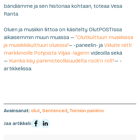
bändiämme ja sen historiaa kohtaan, toteaa Vesa
Ranta.
Oluen ja musiikin liittoa on käsitelty OlutPOSTIssa
aikaisemmin muun muassa —
”
Olutkulttuuri musiikissa
ja musiikkikulttuuri oluessa
”
— -paneelin- ja
Viikate niitti
markkinoille Pohjoista Viljaa -lagerin
videoilla sekä
—
Kuinka käy panimoteollisuudelta rock’n roll?
— -
artikkelissa.
Avainsanat:
olut
,
Sentenced
,
Tornion panimo
Jaa artikkeli: