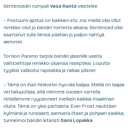
Sentencedin rumpali
Vesa Ranta
veistelee:
– Postuumi ajoitus on kaikkien etu. Jos meillä olisi ollut
nimikko-olut jo bändin toiminta-aikana, Sentenced olisi
saattanut tulla tiensä päähän jo paljon nähtyä
aiemmin.
Tornion Panimo tarjosi bändin jäsenille useita
vaihtoehtoja nimikko-oluensa reseptiksi. Lopulta
tyyliksi valikoitui rapsakka ja raikas pilsner.
– Tämä on ihan helevetin hyvvää kalijaa. Meillä on laajaa
vertailupohjaa, sillä olemme vuosien varrella
retkillämme ryypänneet melkein kaikkia maailman
oluita. Tämä on yksi parhaista. Ever-Frost nautitaan
kylmänä ja runsaasti, aamusta iltaan ja pohjaan saakka,
tunnelmoi bändin kitaristi
Sami Lopakka
.