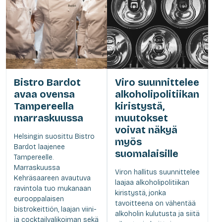
Bistro Bardot
Viro suunnittelee
avaa ovensa
alkoholipolitiikan
Tampereella
kiristystä,
marraskuussa
muutokset
voivat näkyä
Helsingin suosittu Bistro
myös
Bardot laajenee
suomalaisille
Tampereelle.
Marraskuussa
Viron hallitus suunnittelee
Kehräsaareen avautuva
laajaa alkoholipolitiikan
ravintola tuo mukanaan
kiristystä, jonka
eurooppalaisen
tavoitteena on vähentää
bistrokeittiön, laajan viini-
alkoholin kulutusta ja siitä
ja cocktailvalikoiman sekä