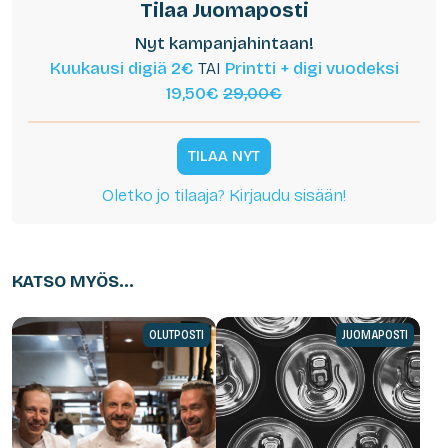
Tilaa Juomaposti
Nyt kampanjahintaan!
Kuukausi digiä 2€
TAI
Printti + digi vuodeksi
19,50€
29,00€
TILAA NYT
Oletko jo tilaaja? Kirjaudu sisään!
KATSO MYÖS...
OLUTPOSTI
JUOMAPOSTI