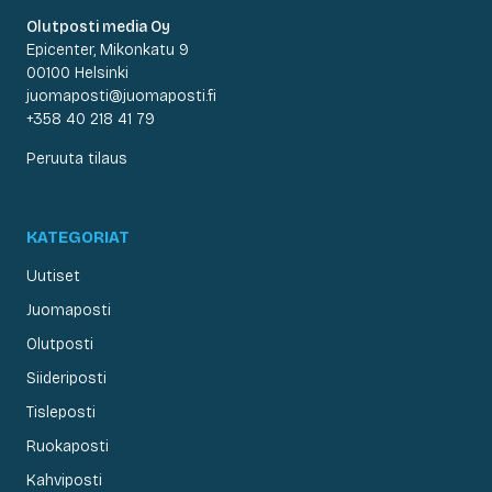
Olutposti media Oy
Epicenter, Mikonkatu 9
00100 Helsinki
juomaposti@juomaposti.fi
+358 40 218 41 79
Peruuta tilaus
KATEGORIAT
Uutiset
Juomaposti
Olutposti
Siideriposti
Tisleposti
Ruokaposti
Kahviposti