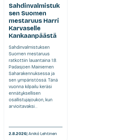
Sahdinvalmistuk
sen Suomen
mestaruus Harri
Karvaselle
Kankaanpäästä
Sahdinvalmistuksen
Suomen mestaruus
ratkottiin lauantaina 1.8.
Padasjoen Mainiemen
Saharakennuksessa ja
sen ympäristössä. Tänä
vuonna kilpailu keräsi
ennätyksellisen
osallistujajoukon, kun
arvioitavaksi...
2.8.2026
| Anikó Lehtinen