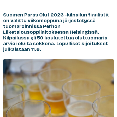
Suomen Paras Olut 2026 -kilpailun finalistit
on valittu viikonloppuna järjestetyssä
tuomaroinnissa Perhon
Liiketalousoppilaitoksessa Helsingissä.
Kilpailussa yli 50 koulutettua oluttuomaria
arvioi oluita sokkona. Lopulliset sijoitukset
julkaistaan 11.6.