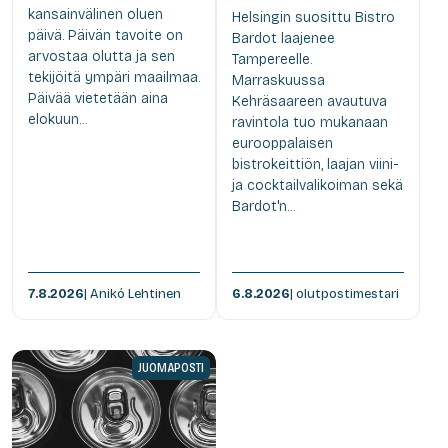
kansainvälinen oluen
Helsingin suosittu Bistro
päivä. Päivän tavoite on
Bardot laajenee
arvostaa olutta ja sen
Tampereelle.
tekijöitä ympäri maailmaa.
Marraskuussa
Päivää vietetään aina
Kehräsaareen avautuva
elokuun...
ravintola tuo mukanaan
eurooppalaisen
bistrokeittiön, laajan viini-
ja cocktailvalikoiman sekä
Bardot'n...
7.8.2026
| Anikó Lehtinen
6.8.2026
| olutpostimestari
JUOMAPOSTI