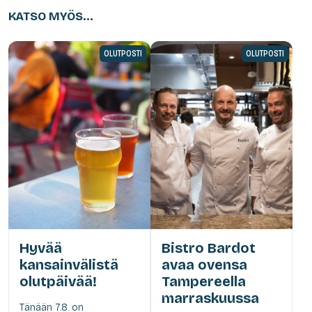
KATSO MYÖS...
OLUTPOSTI
OLUTPOSTI
Hyvää
Bistro Bardot
kansainvälistä
avaa ovensa
olutpäivää!
Tampereella
marraskuussa
Tänään 7.8. on