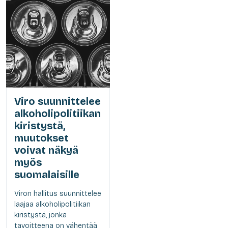
Viro suunnittelee
alkoholipolitiikan
kiristystä,
muutokset
voivat näkyä
myös
suomalaisille
Viron hallitus suunnittelee
laajaa alkoholipolitiikan
kiristystä, jonka
tavoitteena on vähentää