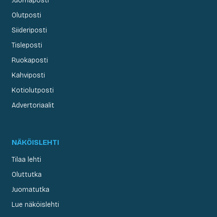
Juomaposti
Olutposti
Siideriposti
Tisleposti
Ruokaposti
Kahviposti
Kotiolutposti
Advertoriaalit
NÄKÖISLEHTI
Tilaa lehti
Oluttutka
Juomatutka
Lue näköislehti