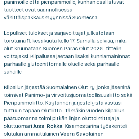
panimoille että pienpanimoille, kunhan osallistuvat
tuotteet ovat säännöllisessä
vähittäispakkausmyynnissä Suomessa.
Lopulliset tulokset ja sarjavoittajat julkistetaan
torstaina 11. kesäkuuta kello 17. Samalla selviää, mikä
olut kruunataan Suomen Paras Olut 2026 -tittelin
voittajaksi. Kilpailussa jaetaan lisäksi kunniamaininnat
parhaalle gluteenittomalle oluelle sekä parhaalle
sahdille.
Kilpailun järjestää Suomalainen Olut ry, jonka jäseninä
toimivat Panimo- ja virvoitusjuomateollisuusliitto sekä
Pienpanimoliitto. Käytännön järjestelyistä vastasi
tuttuun tapaan Olutliitto. Tämäkin vuoden kilpailun
päätuomarina toimi pitkän linjan oluttoimittaja ja
oluttuomari
Jussi Rokka
. Kisamestarina työskenteli
olutalan ammattilainen
Veera Savolainen
.