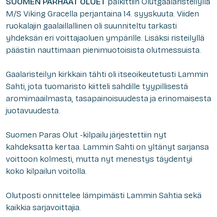
SUOMEN PARHAAT OLUET
palkittiin Olutgaalaristeilyllä
M/S Viking Gracella perjantaina 14. syyskuuta. Viiden
ruokalajin gaalaillallinen oli suunniteltu tarkasti
yhdeksän eri voittajaoluen ympärille. Lisäksi risteilyllä
päästiin nauttimaan pienimuotoisista olutmessuista.
Gaalaristeilyn kirkkain tähti oli itseoikeutetusti Lammin
Sahti, jota tuomaristo kiitteli sahdille tyypillisestä
aromimaailmasta, tasapainoisuudesta ja erinomaisesta
juotavuudesta.
Suomen Paras Olut -kilpailu järjestettiin nyt
kahdeksatta kertaa. Lammin Sahti on yltänyt sarjansa
voittoon kolmesti, mutta nyt menestys täydentyi
koko kilpailun voitolla.
Olutposti onnittelee lämpimästi Lammin Sahtia sekä
kaikkia sarjavoittajia.