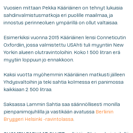
Vuosien mittaan Pekka Kääriäinen on tehnyt lukuisia
sahdinvalmistusmatkoja eri puolille maailmaa, ja
innostus perinneoluen ympärillä on ollut valtaisaa.
Esimerkiksi vuonna 2015 Kääriäinen lensi Conneticutin
Oxfordiin, jossa valmistettu USAhti tuli myyntiin New
Yorkin alueen olutravintoloihin. Koko 1 500 litran erä
myytiin loppuun jo ennakkoon.
Kaksi vuotta myöhemmin Kääriäinen matkusti jälleen
Yhdysvaltoihin ja teki sahtia kolmessa eri panimossa
kaikkiaan 2 500 litraa.
Saksassa Lammin Sahtia saa säännöllisesti monilla
pienpanimojuhlilla ja vastikään avatussa
Berliinin
Bryggeri Helsinki -ravintolassa
.