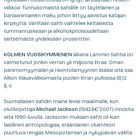
viikkoa. Tunnusomaista sahdille on tayteläinen ja
banaanimainen maku, johon liittyy aavistus katajan
kirpeyttä. Väriltään sahti vaihtelee keltaisesta
tummanruskeaan ja alkoholipitoisuudeltaan
seitsemästä yhdeksään prosenttiin.
KOLMEN VUOSIKYMMENEN
aikana Lammin Sahtia on
valmistunut jonkin verran yli miljoona litraa. Oman
panimomyymälän ja ravintolamyynnin lisäksi sitä saa
Alkon tilausvalikoimasta puolen litran pulloissa (8,12
â‚¬).
Suomalaisen sahdin maine levisi maailmalle, kun
olutkirjoittaja
Michael Jackson
(1942â€“2007) innostui
siitä 1990-luvulla. Jacksonin mukaan sahti oli kuin
lasillinen antropologiaa, eräänlainen oluenteon
puuttuva rengas Mesopotamian ja nykypäivän väliltä.