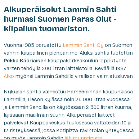
Alkuperäisolut Lammin Sahti
hurmasi Suomen Paras Olut -
kilpailun tuomariston.
Vuonna 1985 perustettu
Lammin Sahti Oy
on Suomen
vanhin kaupallinen pienpanimo. Aluksi sahtia tuotettiin
Pekka Kääriäisen
kauppakorkeakoulun lopputyötä
varten tehdyllä 200 litran laitteistolla. Keväällä 1987
Alko
myönsi Lammin Sahdille virallisen valmistusluvan.
Nykyään sahtia valmistuu Hämeenlinnan kaupungissa
Lammilla, Lieson kylässä noin 25 000 litraa vuodessa,
ja Lammin Sahdilla on käytössään 2 500 litran kuurna,
lajissaan maailman suurin. Alkuperäiset laitteet
palvelevat Kauppakeskus Tuulosessa valtateiden 10 ja
12 risteyksessä, jossa Kotipizza-ravintolan yhteydessä
on myös Lammin Sahdin
lähimyyntipiste
.