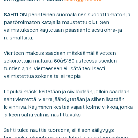
SAHTI ON
perinteinen suomalainen suodattamaton ja
pastöroimaton katajalla maustettu olut. Sen
valmistukseen käytetään pääsääntöisesti ohra- ja
ruismaltaita.
Vierteen makeus saadaan mäskäämällä veteen
sekoitettuja maltaita 60â€“80 asteessa useiden
tuntien ajan. Vierteeseen ei lisätä teollisesti
valmistettua sokeria tai siirappia.
Lopuksi mäski keitetään ja siivilöidään, jolloin saadaan
sahtivierrettä. Vierre jäähdytetään ja siihen lisätään
leivinhiiva. Käyminen kestää vajaat kolme viikkoa, jonka
jälkeen sahti valmis nautittavaksi.
Sahti tulee nauttia tuoreena, sillä sen säilyvyys
hyvissäkin olosuhteissa on lyhyt, ainoastaan nelisen