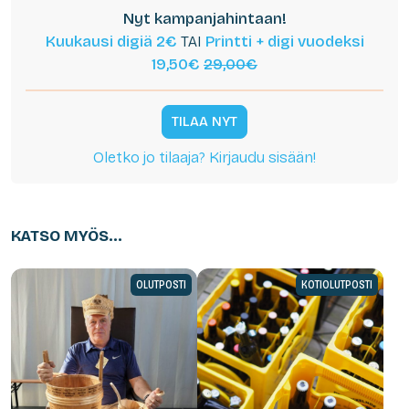
Nyt kampanjahintaan!
Kuukausi digiä 2€
TAI
Printti + digi vuodeksi
19,50€
29,00€
TILAA NYT
Oletko jo tilaaja? Kirjaudu sisään!
KATSO MYÖS...
OLUTPOSTI
KOTIOLUTPOSTI