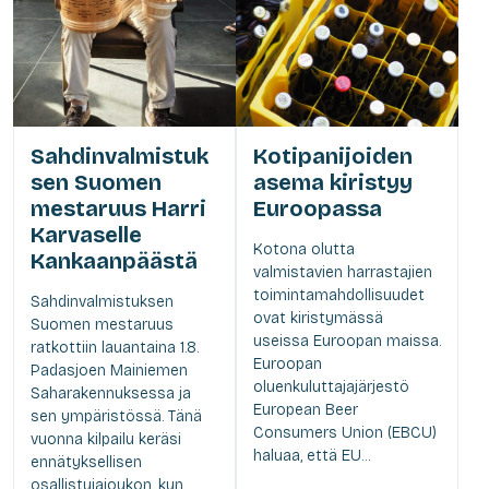
Sahdinvalmistuk
Kotipanijoiden
sen Suomen
asema kiristyy
mestaruus Harri
Euroopassa
Karvaselle
Kotona olutta
Kankaanpäästä
valmistavien harrastajien
toimintamahdollisuudet
Sahdinvalmistuksen
ovat kiristymässä
Suomen mestaruus
useissa Euroopan maissa.
ratkottiin lauantaina 1.8.
Euroopan
Padasjoen Mainiemen
oluenkuluttajajärjestö
Saharakennuksessa ja
European Beer
sen ympäristössä. Tänä
Consumers Union (EBCU)
vuonna kilpailu keräsi
haluaa, että EU...
ennätyksellisen
osallistujajoukon, kun