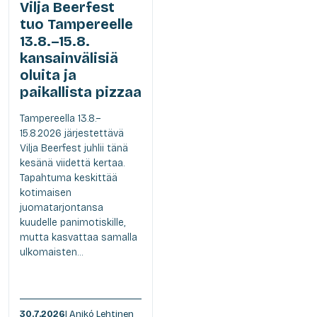
Vilja Beerfest
tuo Tampereelle
13.8.–15.8.
kansainvälisiä
oluita ja
paikallista pizzaa
Tampereella 13.8.–
15.8.2026 järjestettävä
Vilja Beerfest juhlii tänä
kesänä viidettä kertaa.
Tapahtuma keskittää
kotimaisen
juomatarjontansa
kuudelle panimotiskille,
mutta kasvattaa samalla
ulkomaisten...
30.7.2026
| Anikó Lehtinen