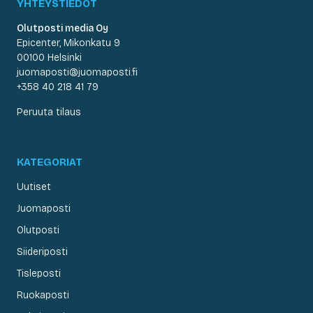
YHTEYSTIEDOT
Olutposti media Oy
Epicenter, Mikonkatu 9
00100 Helsinki
juomaposti@juomaposti.fi
+358 40 218 41 79
Peruuta tilaus
KATEGORIAT
Uutiset
Juomaposti
Olutposti
Siideriposti
Tisleposti
Ruokaposti