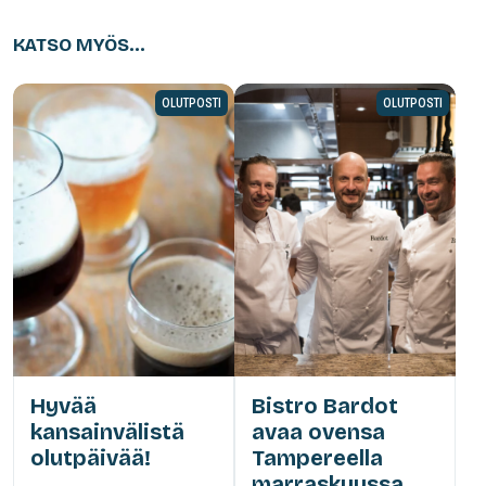
KATSO MYÖS...
OLUTPOSTI
OLUTPOSTI
Hyvää
Bistro Bardot
kansainvälistä
avaa ovensa
olutpäivää!
Tampereella
marraskuussa