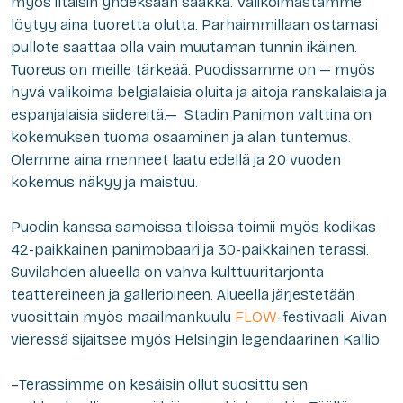
myös iltaisin yhdeksään saakka. Valikoimastamme
löytyy aina tuoretta olutta. Parhaimmillaan ostamasi
pullote saattaa olla vain muutaman tunnin ikäinen.
Tuoreus on meille tärkeää. Puodissamme on — myös
hyvä valikoima belgialaisia oluita ja aitoja ranskalaisia ja
espanjalaisia siidereitä.— Stadin Panimon valttina on
kokemuksen tuoma osaaminen ja alan tuntemus.
Olemme aina menneet laatu edellä ja 20 vuoden
kokemus näkyy ja maistuu.
Puodin kanssa samoissa tiloissa toimii myös kodikas
42-paikkainen panimobaari ja 30-paikkainen terassi.
Suvilahden alueella on vahva kulttuuritarjonta
teattereineen ja gallerioineen. Alueella järjestetään
vuosittain myös maailmankuulu
FLOW
-festivaali. Aivan
vieressä sijaitsee myös Helsingin legendaarinen Kallio.
–
Terassimme on kesäisin ollut suosittu sen