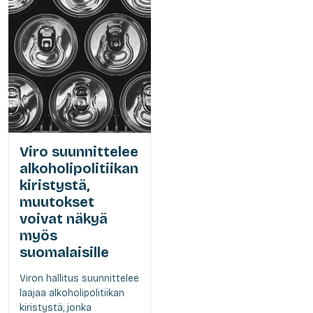
Viro suunnittelee
alkoholipolitiikan
kiristystä,
muutokset
voivat näkyä
myös
suomalaisille
Viron hallitus suunnittelee
laajaa alkoholipolitiikan
kiristystä, jonka