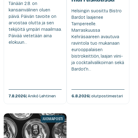
Tänään 2.8. on
kansainvälinen oluen
Helsingin suosittu Bistro
päivä. Päivän tavoite on
Bardot laajenee
arvostaa olutta ja sen
Tampereelle.
tekijöitä ympäri maailmaa.
Marraskuussa
Päivää vietetään aina
Kehräsaareen avautuva
elokuun...
ravintola tuo mukanaan
eurooppalaisen
bistrokeittiön, laajan viini-
ja cocktailvalikoiman sekä
Bardot'n...
7.8.2026
| Anikó Lehtinen
6.8.2026
| olutpostimestari
JUOMAPOSTI