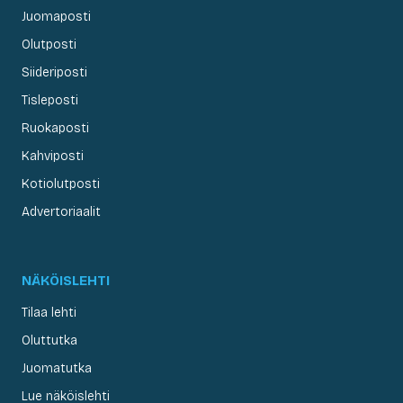
Juomaposti
Olutposti
Siideriposti
Tisleposti
Ruokaposti
Kahviposti
Kotiolutposti
Advertoriaalit
NÄKÖISLEHTI
Tilaa lehti
Oluttutka
Juomatutka
Lue näköislehti