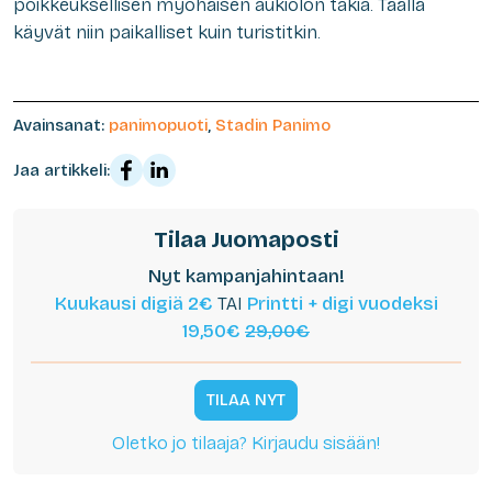
poikkeuksellisen myöhäisen aukiolon takia. Täällä
käyvät niin paikalliset kuin turistitkin.
Avainsanat:
panimopuoti
,
Stadin Panimo
Jaa artikkeli:
Tilaa Juomaposti
Nyt kampanjahintaan!
Kuukausi digiä 2€
TAI
Printti + digi vuodeksi
19,50€
29,00€
TILAA NYT
Oletko jo tilaaja? Kirjaudu sisään!