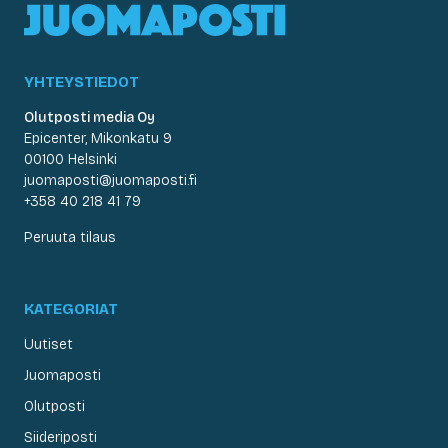
YHTEYSTIEDOT
Olutposti media Oy
Epicenter, Mikonkatu 9
00100 Helsinki
juomaposti@juomaposti.fi
+358 40 218 41 79
Peruuta tilaus
KATEGORIAT
Uutiset
Juomaposti
Olutposti
Siideriposti