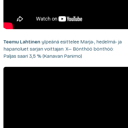
Teemu Lahtinen
ylpeänä esittelee Marja-, hedelmä- ja
hapanoluet sarjan voittajan: X— Bönthöö bönthöö:
Paljas saari 3,5 % (Kanavan Panimo)