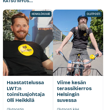
KATSO MYÖS...
HENKILÖKUVAT
OLUTPOSTI
Haastattelussa
Viime kesän
LWT:n
terassikierros
toimitusjohtaja
Helsingin
Olli Heikkilä
suvessa
Olutpostin
Olutposti kävi