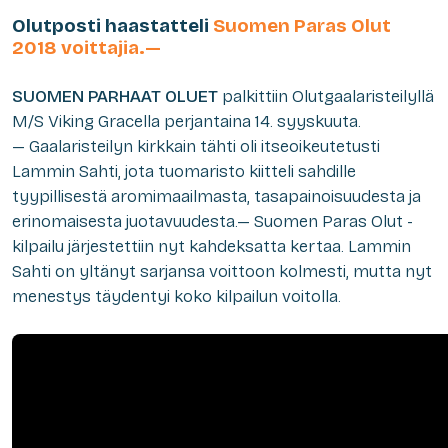
Olutposti haastatteli
Suomen Paras Olut
2018 voittajia.—
SUOMEN PARHAAT OLUET
palkittiin Olutgaalaristeilyllä
M/S Viking Gracella perjantaina 14. syyskuuta.
— Gaalaristeilyn kirkkain tähti oli itseoikeutetusti
Lammin Sahti, jota tuomaristo kiitteli sahdille
tyypillisestä aromimaailmasta, tasapainoisuudesta ja
erinomaisesta juotavuudesta.— Suomen Paras Olut -
kilpailu järjestettiin nyt kahdeksatta kertaa. Lammin
Sahti on yltänyt sarjansa voittoon kolmesti, mutta nyt
menestys täydentyi koko kilpailun voitolla.