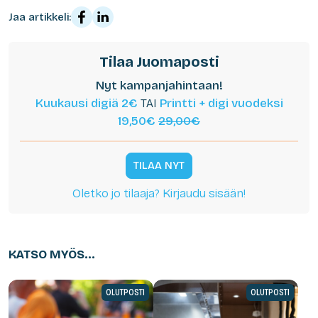
Jaa artikkeli:
Tilaa Juomaposti
Nyt kampanjahintaan!
Kuukausi digiä 2€
TAI
Printti + digi vuodeksi
19,50€
29,00€
TILAA NYT
Oletko jo tilaaja? Kirjaudu sisään!
KATSO MYÖS...
OLUTPOSTI
OLUTPOSTI