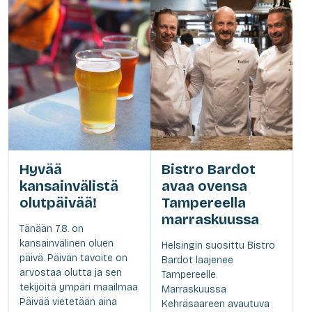
Hyvää
Bistro Bardot
kansainvälistä
avaa ovensa
olutpäivää!
Tampereella
marraskuussa
Tänään 7.8. on
kansainvälinen oluen
Helsingin suosittu Bistro
päivä. Päivän tavoite on
Bardot laajenee
arvostaa olutta ja sen
Tampereelle.
tekijöitä ympäri maailmaa.
Marraskuussa
Päivää vietetään aina
Kehräsaareen avautuva