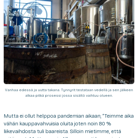
Vanhaa edessä ja uutta takana. Tynnyrit testataan vedellä ja sen jälkeen
alkaa pitkä prosessi jossa sisältö vaihtuu olueen.
Mutta ei ollut helppoa pandemian aikaan; ”Teimme aika
vähän kauppavahvuisia oluita joten noin 80 %
liikevaihdosta tuli baareista. Silloin mietimme, että