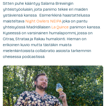
Sitten puhe kääntyy Salama Brewingin
yhteistyöoluisiin, joita panimo tekee eri maiden
ystäviensä kanssa. Esimerkkinä haastattelussa
maisteltava
Night Owlers NEIPA
joka on pantu
yhteisyössä Madridilaisen
La Quince
panimon kanssa.
Kyseessä on varsinainen humalapommi, jossa on
Citraa, Strataa ja Rakau humalointi. Hieman on
erikoinen kuvio mutta tästäkin muista
mielenkiintoisista collabratio asioista tarkemmin
oheisessa podcastissä.