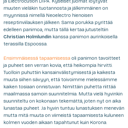
ja Electrocution DIPA. Kyseiset juomat löytyvät
muuten vieläkin tuotannosta ja jälkimmäinen on
myynnissä nimellä Neoelectro hienoisen
reseptinviilauksen jälkeen. Sama porukka pyrittää
edelleen panimoa, mutta tällä kertaa jutusteltiin
Christian Holmlundin
kanssa panimon aurinkoisella
terassilla Espoossa.
Ensimmäisessä tapaamisessa
oli panimon tavoitteet
ja puheet sen verran kovia, että heikompia hirvitti.
Tuolloin puhuttiin kansainvälistymisestä ja kaikesta
muuta siihen sävyyn, että toivoimme mielessämme
kaiken tosiaan onnistuvan. Nimittäin puhetta riittää
maailmassa samoin suunnitelmia. Mutta vielä hyvinkin
suunniteltu on kokonaan tekemättä, joten nyt on aika
lunastaa puheet. Ja hyvin tuntuu lunastuksen menevän
mutta mitä muuta on viimeistä tapaamisesta kuluneen
kolmen vuoden aikaan tapahtunut kuin Korona.