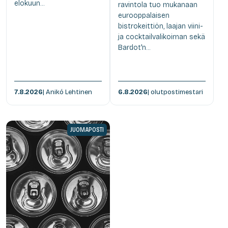
elokuun...
ravintola tuo mukanaan
eurooppalaisen
bistrokeittiön, laajan viini-
ja cocktailvalikoiman sekä
Bardot'n...
7.8.2026
| Anikó Lehtinen
6.8.2026
| olutpostimestari
JUOMAPOSTI