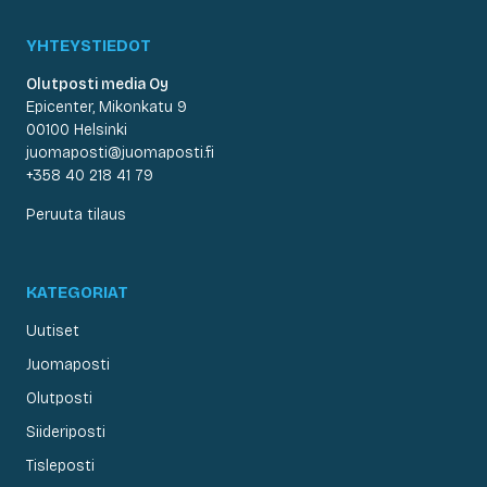
YHTEYSTIEDOT
Olutposti media Oy
Epicenter, Mikonkatu 9
00100 Helsinki
juomaposti@juomaposti.fi
+358 40 218 41 79
Peruuta tilaus
KATEGORIAT
Uutiset
Juomaposti
Olutposti
Siideriposti
Tisleposti