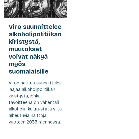
Viro suunnittelee
alkoholipolitiikan
kiristystä,
muutokset
voivat näkyä
myös
suomalaisille
Viron hallitus suunnittelee
laajaa alkoholipolitiikan
kiristystä, jonka
tavoitteena on vähentää
alkoholin kulutusta ja siitä
aiheutuvia haittoja
vuoteen 2035 mennessä.