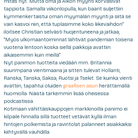
mitäs nyt. Mutta oma ja Alkon myynti korvasivat
tappiota. Samalla viikonlopulla, kun baarit suljettiin
kymmenkertaistui oman myymälän myynti ja siitä se
vain kasvoi niin, että tuplasimme koko liikevaihdon”
iloitsee Christian selvästi huojentuneena ja jatkaa;
”Myös ulkomaantoiminnat lähtivät pandemian toisena
vuotena lentoon koska siellä paikkoja avattiin
aikaisemmin kuin meillä”
Nyt panimon tuotteita viedään mm. Britannia
suurimpana vientimaana ja sitten tulevat Hollanti,
Ranska, Tanska, Saksa, Ruotsi ja Tsekit. Se kuinka vienti
avattiin, tapahtui oluiden
graafisen asun
herättämällä
huomiolla. Näistä tarkemmin lisää oheisessa
podcastissa.
Kotimaan vähittäiskauppojen markkinoilla panimo ei
kilpaile hinnalla sillä tuotteet vetävät kyllä ilman
hintojen polkemista ja ravintolat palanneet asiakkaiksi
kiihtyvällä vauhdilla.