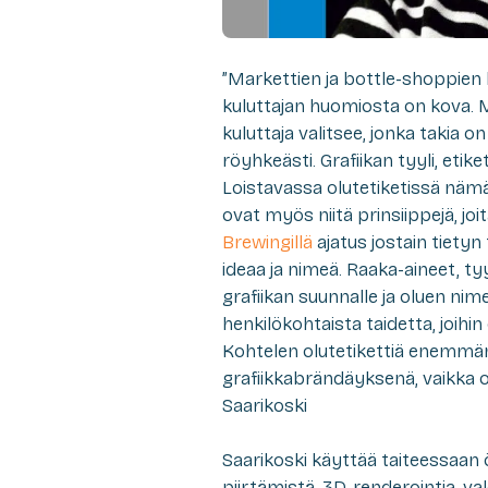
”Markettien ja bottle-shoppien hy
kuluttajan huomiosta on kova. 
kuluttaja valitsee, jonka takia on
röyhkeästi. Grafiikan tyyli, etik
Loistavassa olutetiketissä näm
ovat myös niitä prinsiippejä, joi
Brewingillä
ajatus jostain tiety
ideaa ja nimeä. Raaka-aineet, tyyl
grafiikan suunnalle ja oluen nim
henkilökohtaista taidetta, joihi
Kohtelen olutetikettiä enemmänk
grafiikkabrändäyksenä, vaikka ole
Saarikoski
Saarikoski käyttää taiteessaan ö
piirtämistä, 3D-renderointia, va