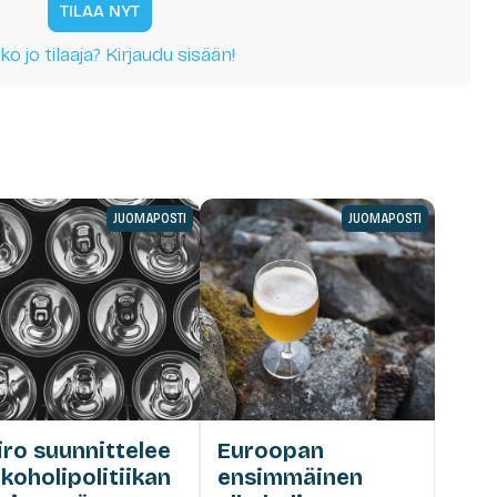
TILAA NYT
ko jo tilaaja? Kirjaudu sisään!
JUOMAPOSTI
JUOMAPOSTI
iro suunnittelee
Euroopan
lkoholipolitiikan
ensimmäinen