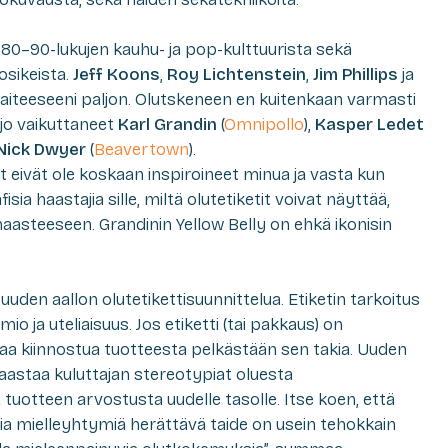
80–90-lukujen kauhu- ja pop-kulttuurista sekä
osikeista.
Jeff Koons
,
Roy Lichtenstein
,
Jim Phillips
ja
aiteeseeni paljon. Olutskeneen en kuitenkaan varmasti
si jo vaikuttaneet
Karl Grandin
(
Omnipollo
),
Kasper Ledet
Nick Dwyer
(
Beavertown
).
tit eivät ole koskaan inspiroineet minua ja vasta kun
sia haastajia sille, miltä olutetiketit voivat näyttää,
 haasteeseen. Grandinin Yellow Belly on ehkä ikonisin
uden aallon olutetikettisuunnittelua. Etiketin tarkoitus
 ja uteliaisuus. Jos etiketti (tai pakkaus) on
ttaa kiinnostua tuotteesta pelkästään sen takia. Uuden
haastaa kuluttajan stereotypiat oluesta
 tuotteen arvostusta uudelle tasolle. Itse koen, että
isia mielleyhtymiä herättävä taide on usein tehokkain