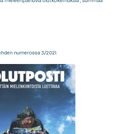
oda mieleenpainuvia olutkokemuksia”, summaa
i-lehden numerossa 3/2021.