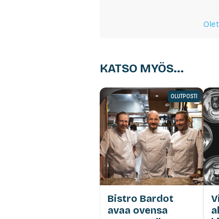
Olet
KATSO MYÖS...
OLUTPOSTI
Bistro Bardot
V
avaa ovensa
a