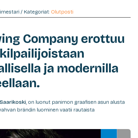
timestari / Kategoriat:
Olutposti
ing Company erottuu
kilpailijoistaan
lisella ja modernilla
ellaan.
e Saarikoski
, on luonut panimon graafisen asun alusta
 vahvan brändin luominen vaatii rautaista