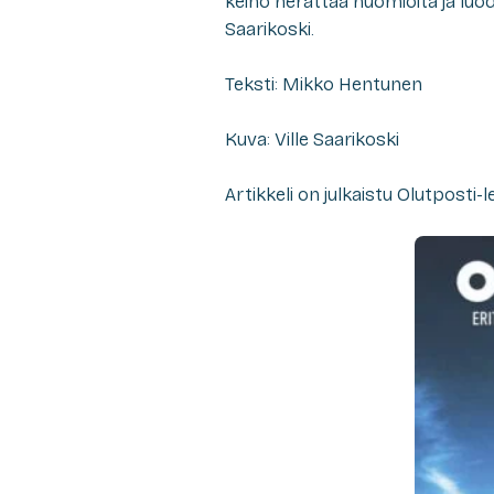
keino herättää huomioita ja lu
Saarikoski.
Teksti: Mikko Hentunen
Kuva: Ville Saarikoski
Artikkeli on julkaistu Olutpost