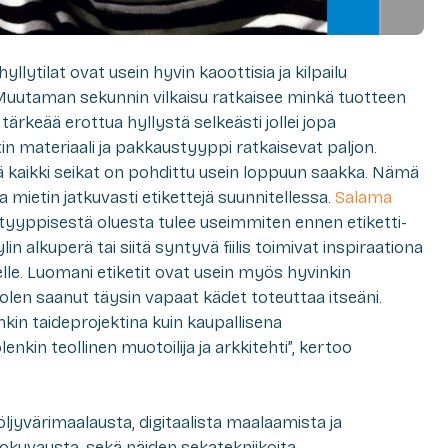
llytilat ovat usein hyvin kaoottisia ja kilpailu
Muutaman sekunnin vilkaisu ratkaisee minkä tuotteen
 tärkeää erottua hyllystä selkeästi jollei jopa
etin materiaali ja pakkaustyyppi ratkaisevat paljon.
ä kaikki seikat on pohdittu usein loppuun saakka. Nämä
ta mietin jatkuvasti etikettejä suunnitellessa.
Salama
n tyyppisestä oluesta tulee useimmiten ennen etiketti-
in alkuperä tai siitä syntyvä fiilis toimivat inspiraationa
elle. Luomani etiketit ovat usein myös hyvinkin
n olen saanut täysin vapaat kädet toteuttaa itseäni.
in taideprojektina kuin kaupallisena
nkin teollinen muotoilija ja arkkitehti”, kertoo
ljyvärimaalausta, digitaalista maalaamista ja
lokuvausta, sekä näiden sekatekniikoita.