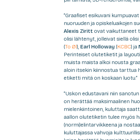
”Graafiset esikuvani kumpuavat 
nuoruuden ja opiskeluaikojen su
Alexis Ziritt
ovat vaikuttaneet t
olisi lähtenyt, jolleivat siellä oli
(
To Øl
),
Earl Holloway
(
KCBC
) ja
Perinteiset olutetiketit ja layou
muista maista alkoi nousta graafi
aloin itsekin kiinnostua tarttua
etiketti mitä on koskaan luotu.”
”Uskon edustavani niin sanotun u
on herättää maksimaalinen huomio
mielenkiintoinen, kuluttaja saa
aallon olutetiketin tulee myös 
(normi)elintarvikkeena ja nostaa
kuluttajassa vahvoja kulttuurill