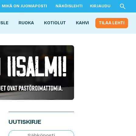
MIKÄ ON JUOMAPOSTI
NÄKÖISLEHTI
KIRJAUDU
ISLE
RUOKA
KOTIOLUT
KAHVI
TILAA LEHTI
UUTISKIRJE