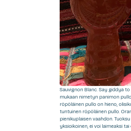
Sauvignon Blanc. Say giddya to 
mukaan nimetyn panimon pullollis
röpöläinen pullo on hieno, olis
tuntuinen röpöläinen pullo. Or
pienikuplaisen vaahdon. Tuoksu 
yksioikoinen, ei voi laimeaksi ta