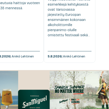
heutuvia haittoja vuoteen
esimerkkejä kehityksestä
35 mennessä.
ovat Varsovassa
järjestetty Euroopan
ensimmäinen kokonaan
alkoholittomille
pienpanimo-oluille
omistettu festivaali sekä...
8.2026
| Anikó Lehtinen
5.8.2026
| Anikó Lehtinen