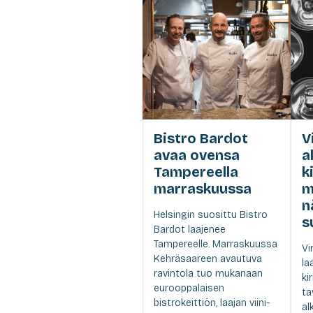
Bistro Bardot
V
avaa ovensa
a
Tampereella
k
marraskuussa
m
n
Helsingin suosittu Bistro
s
Bardot laajenee
Tampereelle. Marraskuussa
Vi
Kehräsaareen avautuva
la
ravintola tuo mukanaan
ki
eurooppalaisen
ta
bistrokeittiön, laajan viini-
al