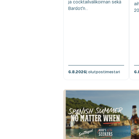
ja cocktailvalikoiman sekä
ai
Bardot'n...
20
6.8.2026
| olutpostimestari
6.