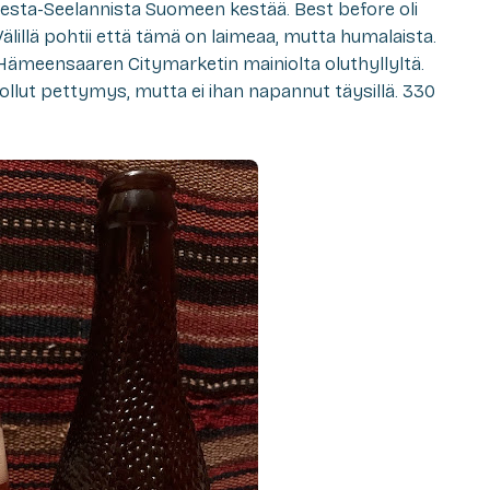
esta-Seelannista Suomeen kestää. Best before oli
älillä pohtii että tämä on laimeaa, mutta humalaista.
ämeensaaren Citymarketin mainiolta oluthyllyltä.
i ollut pettymys, mutta ei ihan napannut täysillä. 330