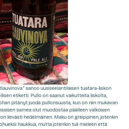
Sauvinova.” sanoo uusiseelantilaisen tuatara-liskon
en etiketti. Pullo on saanut vaikutteita liskolta,
ikohan pitänyt juoda pullonsuusta, kun on niin mukavan
anssisen samea olut muodostaa päälleen valkoisen
on lievästi hedelmäinen. Maku on greippinen, jotenkin
i ohueksi haukkua, mutta jotenkin tuli mieleen että