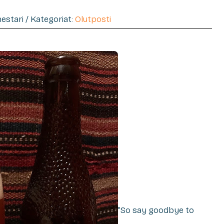
mestari / Kategoriat:
Olutposti
”So say goodbye to