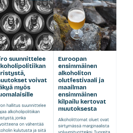
iro suunnittelee
Euroopan
lkoholipolitiikan
ensimmäinen
iristystä,
alkoholiton
uutokset voivat
olutfestivaali ja
äkyä myös
maailman
uomalaisille
ensimmäinen
kilpailu kertovat
ron hallitus suunnittelee
muutoksesta
ajaa alkoholipolitiikan
ristystä, jonka
Alkoholittomat oluet ovat
voitteena on vähentää
siirtymässä marginaalista
koholin kulutusta ja siitä
volyymituotteiksi. Tuoreita