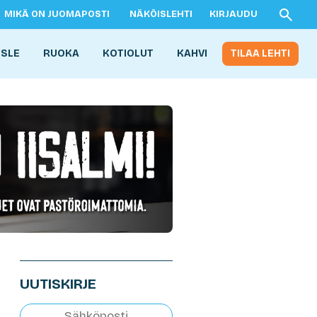
MIKÄ ON JUOMAPOSTI
NÄKÖISLEHTI
KIRJAUDU
ISLE
RUOKA
KOTIOLUT
KAHVI
TILAA LEHTI
UUTISKIRJE