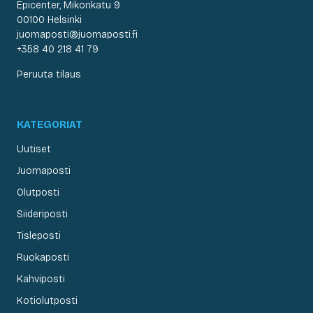
Epicenter, Mikonkatu 9
00100 Helsinki
juomaposti@juomaposti.fi
+358 40 218 41 79
Peruuta tilaus
KATEGORIAT
Uutiset
Juomaposti
Olutposti
Siideriposti
Tisleposti
Ruokaposti
Kahviposti
Kotiolutposti