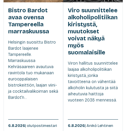
Bistro Bardot
Viro suunnittelee
avaa ovensa
alkoholipolitiikan
Tampereella
kiristystä,
marraskuussa
muutokset
voivat näkyä
Helsingin suosittu Bistro
myös
Bardot laajenee
suomalaisille
Tampereelle.
Marraskuussa
Viron hallitus suunnittelee
Kehräsaareen avautuva
laajaa alkoholipolitiikan
ravintola tuo mukanaan
kiristystä, jonka
eurooppalaisen
tavoitteena on vähentää
bistrokeittiön, laajan viini-
alkoholin kulutusta ja siitä
ja cocktailvalikoiman sekä
aiheutuvia haittoja
Bardot'n...
vuoteen 2035 mennessä.
6.8.2026
| olutpostimestari
6.8.2026
| Anikó Lehtinen