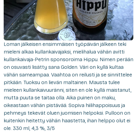
Loman jälkeisen ensimmäisen työpäivän jälkeen teki
mieleni alkaa kullankaivajaksi, mielihalua vähän avitti
kullankaivaja-Petrin sponsoroima Hippu. Nimen perään
on osuvasti lisätty sana Golden. Väri on kyllä kultaa
vähän sameampaa. Vaahtoa on reilusti ja se sinnittelee
pitkään. Tuoksu on lievän maltainen. Mausta tulee
mieleen kullankaivuuränni, siten en ole kyllä maistanut,
mutta puuta se taitaa olla. Aika puinen on maku,
oikeastaan vähän pistävää. Sopiva hiilihappoisuus ja
pehmeys tekevät oluen juomisen helpoksi. Pulloon on
kuitenkin heitetty vähän haastetta, ihan helppo olut ei
ole. 330 ml, 4,3 %, 3/5