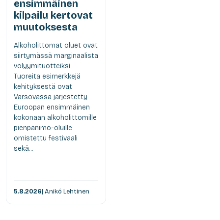
ensimmäinen
kilpailu kertovat
muutoksesta
Alkoholittomat oluet ovat
siirtymässä marginaalista
volyymituotteiksi.
Tuoreita esimerkkejä
kehityksestä ovat
Varsovassa järjestetty
Euroopan ensimmäinen
kokonaan alkoholittomille
pienpanimo-oluille
omistettu festivaali
sekä...
5.8.2026
| Anikó Lehtinen