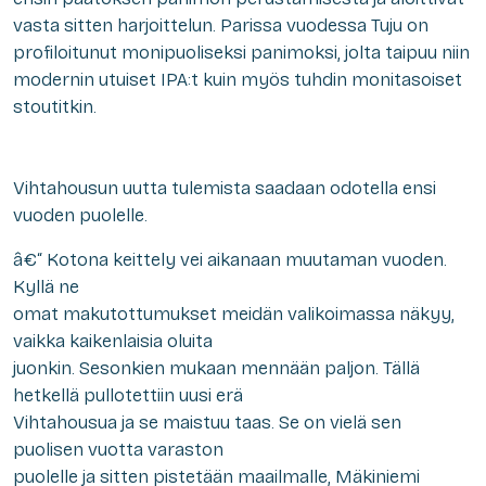
vasta sitten harjoittelun. Parissa vuodessa Tuju on
profiloitunut monipuoliseksi panimoksi, jolta taipuu niin
modernin utuiset IPA:t kuin myös tuhdin monitasoiset
stoutitkin.
Vihtahousun uutta tulemista saadaan odotella ensi
vuoden puolelle.
â€“ Kotona keittely vei aikanaan muutaman vuoden.
Kyllä ne
omat makutottumukset meidän valikoimassa näkyy,
vaikka kaikenlaisia oluita
juonkin. Sesonkien mukaan mennään paljon. Tällä
hetkellä pullotettiin uusi erä
Vihtahousua ja se maistuu taas. Se on vielä sen
puolisen vuotta varaston
puolelle ja sitten pistetään maailmalle, Mäkiniemi