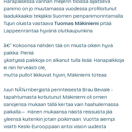
Harapaisessa vanhan meijerin tiloissa sijaitseva
panimo on jo muutamassa vuodessa profiloitunut
laadukkaaksi tekijäksi Suomen pienpanimorintamalla.
Tujun oluista vastaava
Tuomas Mäkiniemi
pitää
Lappeenrantaa hyvänä olutkaupunkina.
â€“ Kokoonsa nähden tää on miusta oikein hyvä
paikka. Pieniä
yksityisiä paikkoja on alkanut tulla lisää. Hanapaikkoja
ei niin hirveästi ole,
mutta pullot liikkuvat hyvin, Mäkiniemi toteaa.
Juuri NÃ¼rnbergistä perinteisestä Brau Beviale -
tapahtumasta kotiutunut Mäkiniemi oli omien
sanojensa mukaan tällä kertaa vain haahuilemassa
paikalla.— Hänen mukaansa näistä reissuista jää
yleensä kuitenkin jotain poikimaan. Vuotta aiempi
visiitti Keski-Eurooppaan antoi vision uudesta